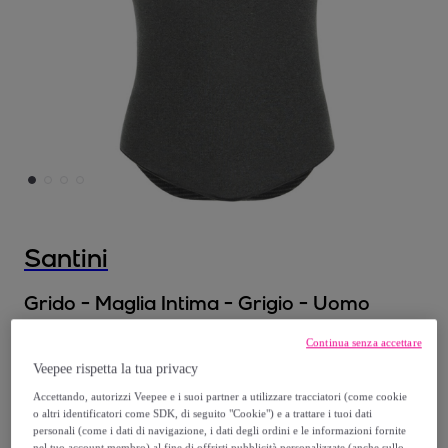
Santini
Grido - Maglia Intima - Grigio - Uomo
Continua senza accettare
49
,
€
00
Veepee rispetta la tua privacy
Accettando, autorizzi Veepee e i suoi partner a utilizzare tracciatori (come cookie
109
,
€
00
o altri identificatori come SDK, di seguito "Cookie") e a trattare i tuoi dati
-
55
%
personali (come i dati di navigazione, i dati degli ordini e le informazioni fornite
nel tuo account membro) al fine di offrirti pubblicità personalizzate (anche sullo