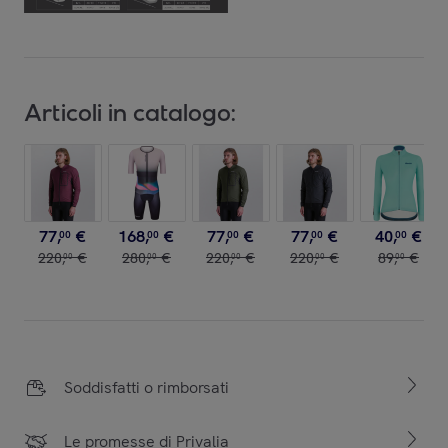
Articoli in catalogo:
77
,
€
168
,
€
77
,
€
77
,
€
40
,
€
00
00
00
00
00
220
,
€
280
,
€
220
,
€
220
,
€
89
,
€
00
00
00
00
00
Soddisfatti o rimborsati
Le promesse di Privalia