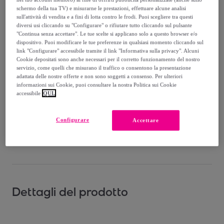
Venduto da
Santini Cycling Wear
schermo della tua TV) e misurarne le prestazioni, effettuare alcune analisi
sull'attività di vendita e a fini di lotta contro le frodi. Puoi scegliere tra questi
diversi usi cliccando su "Configurare" o rifiutare tutto cliccando sul pulsante
"Continua senza accettare". Le tue scelte si applicano solo a questo browser e/o
dispositivo. Puoi modificare le tue preferenze in qualsiasi momento cliccando sul
link "Configurare" accessibile tramite il link "Informativa sulla privacy". Alcuni
Consegna
Cookie depositati sono anche necessari per il corretto funzionamento del nostro
servizio, come quelli che misurano il traffico o consentono la presentazione
adattata delle nostre offerte e non sono soggetti a consenso. Per ulteriori
Consegna da
3,66 €
informazioni sui Cookie, puoi consultare la nostra Politica sui Cookie
accessibile
QUI.
Consegna: tra il
19/08
e il
22/08
Configurare
Accettare
Come funziona?
Dettagli del prodotto