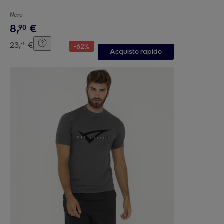
Nero
8
,
€
90
23
,
€
75
-
62
%
Acquisto rapido