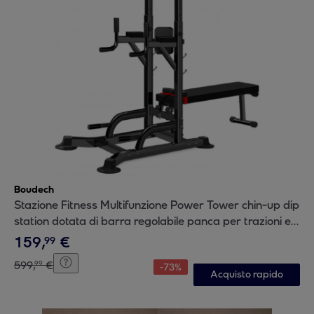
Boudech
Stazione Fitness Multifunzione Power Tower chin-up dip
station dotata di barra regolabile panca per trazioni e
addominali
159
,
€
99
599
,
€
99
-
73
%
Acquisto rapido