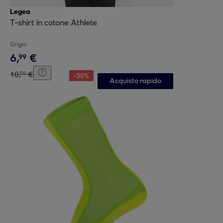
Legea
T-shirt in cotone Athlete
Grigio
6
,
€
99
10
,
€
00
-
30
%
Acquisto rapido