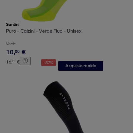
Santini
Puro - Calzini - Verde Fluo - Unisex
Verde
10
,
€
00
16
,
€
00
-
37
%
Acquisto rapido