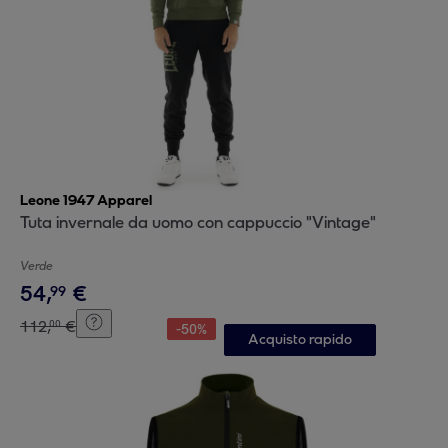
Leone 1947 Apparel
Tuta invernale da uomo con cappuccio "Vintage"
Verde
54
,
€
99
112
,
€
00
-
50
%
Acquisto rapido