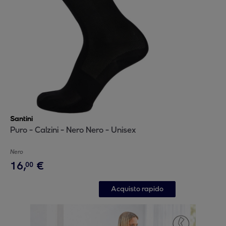
Santini
Puro - Calzini - Nero Nero - Unisex
Nero
16
,
€
00
Acquisto rapido