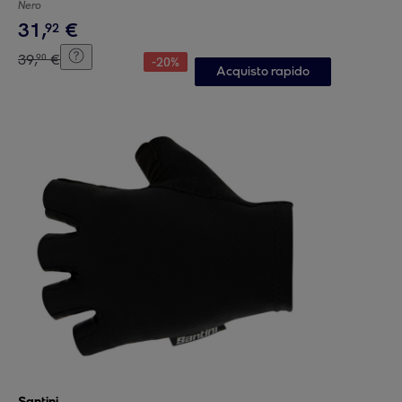
Nero
31
,
€
92
39
,
€
90
-
20
%
Acquisto rapido
Santini