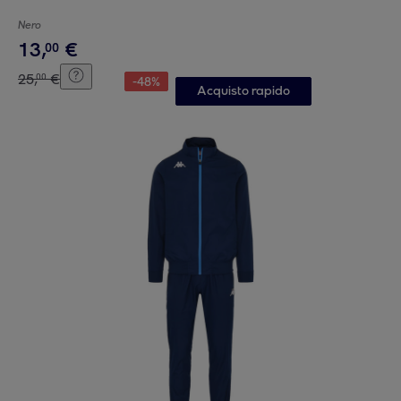
Nero
13
,
€
00
25
,
€
00
-
48
%
Acquisto rapido