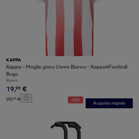
KAPPA
Kappa - Maglie gioco Uomo Bianco - Kappa4Football
Bugo
Bianco
19
,
€
99
25
,
€
00
-
20
%
Acquisto rapido