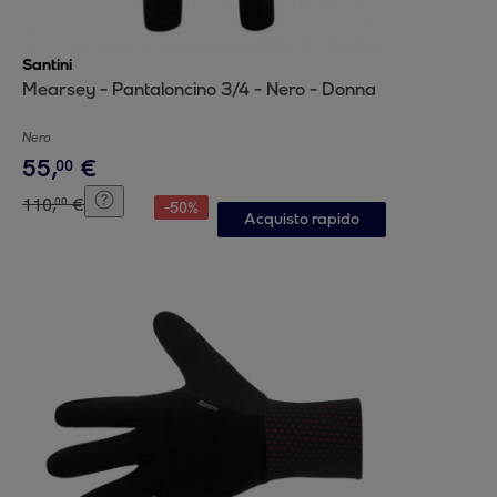
Santini
Mearsey - Pantaloncino 3/4 - Nero - Donna
Nero
55
,
€
00
110
,
€
00
-
50
%
Acquisto rapido