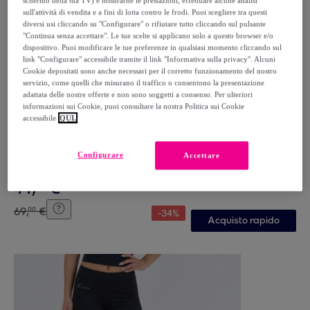
schermo della tua TV) e misurarne le prestazioni, effettuare alcune analisi
sull'attività di vendita e a fini di lotta contro le frodi. Puoi scegliere tra questi
diversi usi cliccando su "Configurare" o rifiutare tutto cliccando sul pulsante
"Continua senza accettare". Le tue scelte si applicano solo a questo browser e/o
dispositivo. Puoi modificare le tue preferenze in qualsiasi momento cliccando sul
link "Configurare" accessibile tramite il link "Informativa sulla privacy". Alcuni
Cookie depositati sono anche necessari per il corretto funzionamento del nostro
servizio, come quelli che misurano il traffico o consentono la presentazione
adattata delle nostre offerte e non sono soggetti a consenso. Per ulteriori
informazioni sui Cookie, puoi consultare la nostra Politica sui Cookie
accessibile
QUI.
KAPPA
Kappa - Tuta sportiva Uomo Bianco - KAPPA4SOCCER
NASTECO
Configurare
Accettare
Bianco
44
,
€
99
69
,
€
00
-
34
%
Acquisto rapido