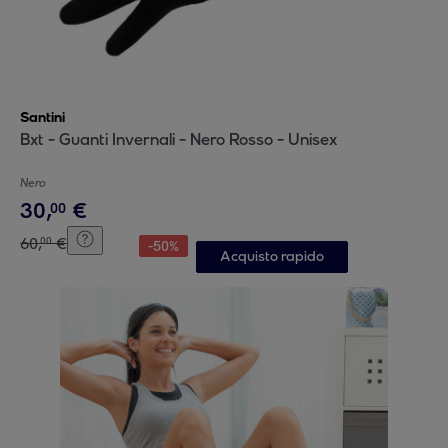
Santini
Bxt - Guanti Invernali - Nero Rosso - Unisex
Nero
30
,
€
00
60
,
€
00
-
50
%
Acquisto rapido