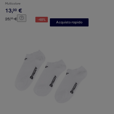
Multicolore
13
,
€
00
25
,
€
00
-
48
%
Acquisto rapido