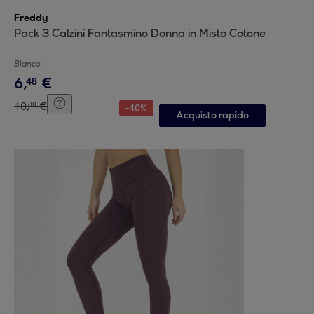
Freddy
Pack 3 Calzini Fantasmino Donna in Misto Cotone
Bianco
6
,
€
48
10
,
€
80
-
40
%
Acquisto rapido