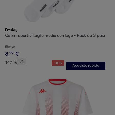
Freddy
Calzini sportivi taglio medio con logo - Pack da 3 paia
Bianco
8
,
€
97
14
,
€
95
-
40
%
Acquisto rapido