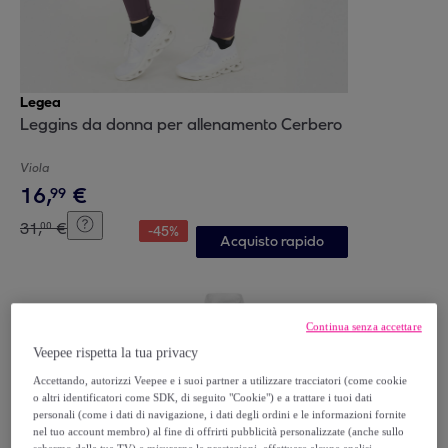
Legea
Leggins da donna per allenamento Cerbero
Viola
16
,
€
99
31
,
€
00
-
45
%
Acquisto rapido
Continua senza accettare
Veepee rispetta la tua privacy
Accettando, autorizzi Veepee e i suoi partner a utilizzare tracciatori (come cookie
o altri identificatori come SDK, di seguito "Cookie") e a trattare i tuoi dati
personali (come i dati di navigazione, i dati degli ordini e le informazioni fornite
nel tuo account membro) al fine di offrirti pubblicità personalizzate (anche sullo