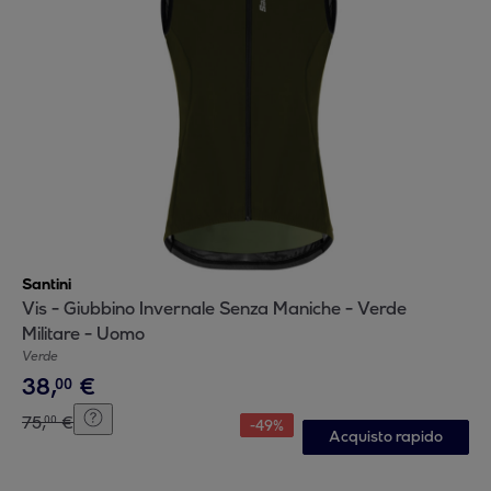
Santini
Vis - Giubbino Invernale Senza Maniche - Verde
Militare - Uomo
Verde
38
,
€
00
75
,
€
00
-
49
%
Acquisto rapido