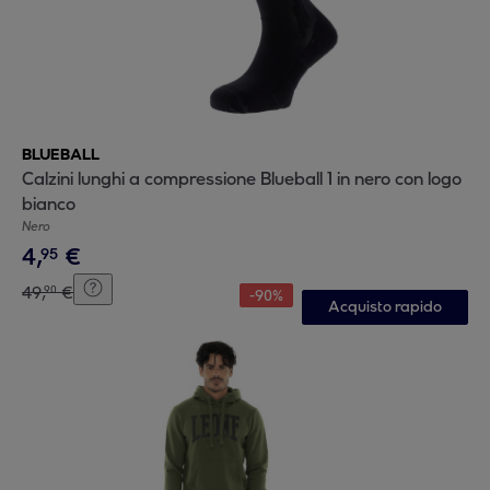
BLUEBALL
Calzini lunghi a compressione Blueball 1 in nero con logo
bianco
Nero
4
,
€
95
49
,
€
90
-
90
%
Acquisto rapido