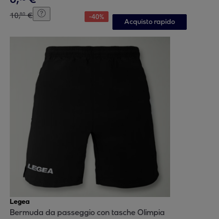
10
,
€
80
-
40
%
Acquisto rapido
Legea
Bermuda da passeggio con tasche Olimpia