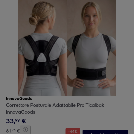
InnovaGoods
Correttore Posturale Adattabile Pro Ticalbak
InnovaGoods
33
,
€
99
61
,
€
76
-
44
%