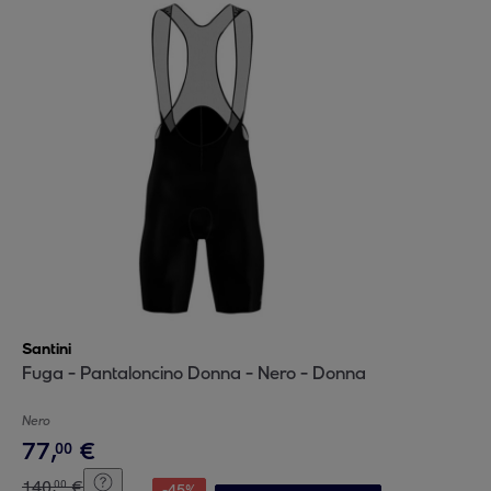
Santini
Fuga - Pantaloncino Donna - Nero - Donna
Nero
77
,
€
00
140
,
€
00
-
45
%