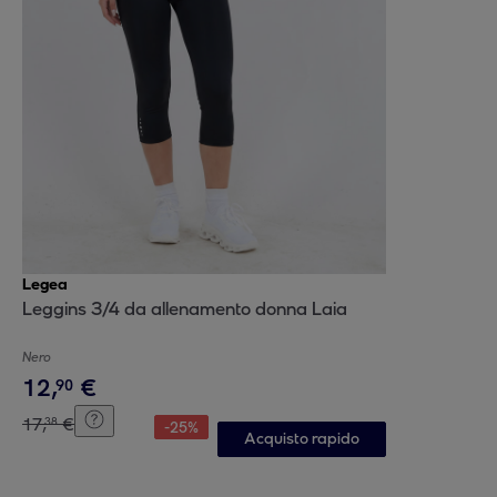
Legea
Leggins 3/4 da allenamento donna Laia
Nero
12
,
€
90
17
,
€
38
-
25
%
Acquisto rapido