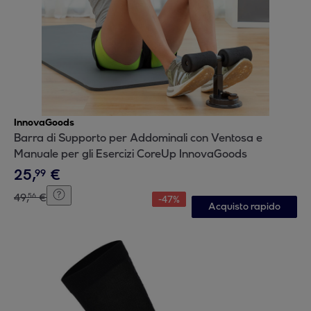
InnovaGoods
Barra di Supporto per Addominali con Ventosa e
Manuale per gli Esercizi CoreUp InnovaGoods
25
,
€
99
49
,
€
56
-
47
%
Acquisto rapido