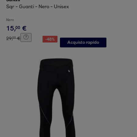
Sqr - Guanti - Nero - Unisex
Nero
15
,
€
00
29
,
€
00
-
48
%
Acquisto rapido