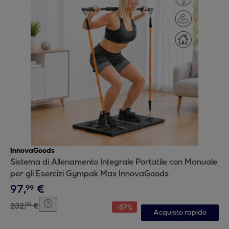
InnovaGoods
Sistema di Allenamento Integrale Portatile con Manuale
per gli Esercizi Gympak Max InnovaGoods
97
,
€
99
232
,
€
90
-
57
%
Acquisto rapido