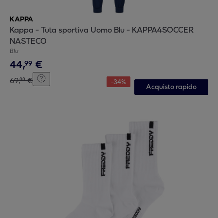
KAPPA
Kappa - Tuta sportiva Uomo Blu - KAPPA4SOCCER
NASTECO
Blu
44
,
€
99
69
,
€
00
-
34
%
Acquisto rapido