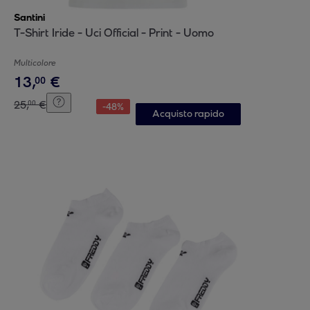
Santini
T-Shirt Iride - Uci Official - Print - Uomo
Multicolore
13
,
€
00
25
,
€
00
-
48
%
Acquisto rapido