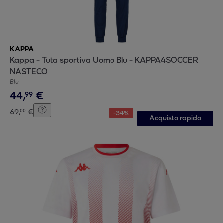
KAPPA
Kappa - Tuta sportiva Uomo Blu - KAPPA4SOCCER
NASTECO
Blu
44
,
€
99
69
,
€
00
-
34
%
Acquisto rapido