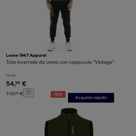
Leone 1947 Apparel
Tuta invernale da uomo con cappuccio "Vintage"
Verde
54
,
€
99
112
,
€
00
-
50
%
Acquisto rapido