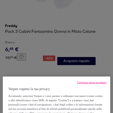
Freddy
Pack 3 Calzini Fantasmino Donna in Misto Cotone
Bianco
6
,
€
48
10
,
€
80
-
40
%
Acquisto rapido
Continua senza accettare
Veepee rispetta la tua privacy
Accettando, autorizzi Veepee e i suoi partner a utilizzare tracciatori (come cookie
o altri identificatori come SDK, di seguito "Cookie") e a trattare i tuoi dati
personali (come i dati di navigazione, i dati degli ordini e le informazioni fornite
nel tuo account membro) al fine di offrirti pubblicità personalizzate (anche sullo