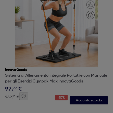
InnovaGoods
Sistema di Allenamento Integrale Portatile con Manuale
per gli Esercizi Gympak Max InnovaGoods
97
,
€
99
232
,
€
90
-
57
%
Acquisto rapido