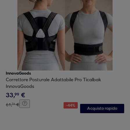
InnovaGoods
Correttore Posturale Adattabile Pro Ticalbak
InnovaGoods
33
,
€
99
61
,
€
76
-
44
%
Acquisto rapido