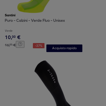
Santini
Puro - Calzini - Verde Fluo - Unisex
Verde
10
,
€
00
16
,
€
00
-
37
%
Acquisto rapido