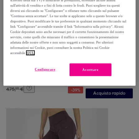
schermo della tua TV) e misurarne le prestazioni, effettuare alcune analisi
sull'attività di vendita e a fini di lotta contro le frodi. Puoi scegliere tra questi
diversi usi cliccando su "Configurare" o rifiutare tutto cliccando sul pulsante
"Continua senza accettare". Le tue scelte si applicano solo a questo browser e/o
dispositivo. Puoi modificare le tue preferenze in qualsiasi momento cliccando sul
link "Configurare" accessibile tramite il link "Informativa sulla privacy". Alcuni
Cookie depositati sono anche necessari per il corretto funzionamento del nostro
servizio, come quelli che misurano il traffico o consentono la presentazione
adattata delle nostre offerte e non sono soggetti a consenso. Per ulteriori
informazioni sui Cookie, puoi consultare la nostra Politica sui Cookie
accessibile
QUI.
Boudech
Tapis roulant elettrico 1100w 1,5hp fitness richiudibile
con speakers e mp3
Configurare
Accettare
289
,
€
99
475
,
€
99
-
39
%
Acquisto rapido