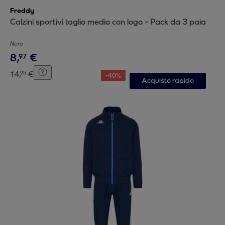
Freddy
Calzini sportivi taglio medio con logo - Pack da 3 paia
Nero
8
,
€
97
14
,
€
95
-
40
%
Acquisto rapido