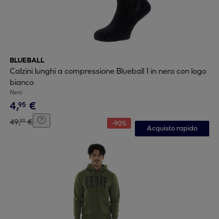
BLUEBALL
Calzini lunghi a compressione Blueball 1 in nero con logo
bianco
Nero
4
,
€
95
49
,
€
90
-
90
%
Acquisto rapido