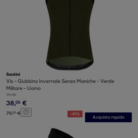
Santini
Vis - Giubbino Invernale Senza Maniche - Verde
Militare - Uomo
Verde
38
,
€
00
75
,
€
00
-
49
%
Acquisto rapido