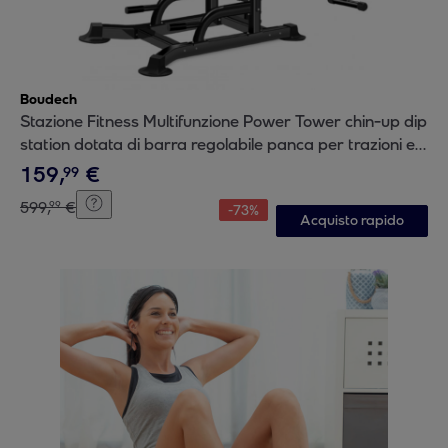
Boudech
Stazione Fitness Multifunzione Power Tower chin-up dip
station dotata di barra regolabile panca per trazioni e
addominali
159
,
€
99
599
,
€
99
-
73
%
Acquisto rapido