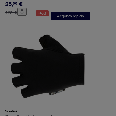
25
,
€
00
49
,
€
00
-
48
%
Acquisto rapido
Santini