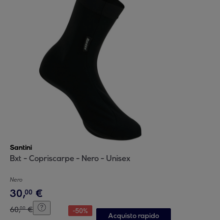
Santini
Bxt - Copriscarpe - Nero - Unisex
Nero
30
,
€
00
60
,
€
00
-
50
%
Acquisto rapido