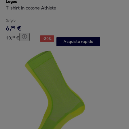
Legea
T-shirt in cotone Athlete
Grigio
6
,
€
99
10
,
€
00
-
30
%
Acquisto rapido