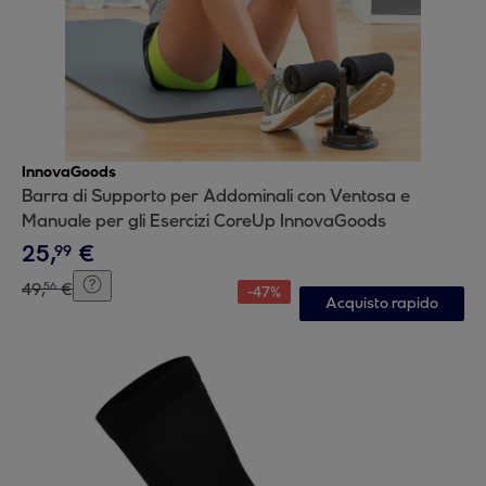
InnovaGoods
Barra di Supporto per Addominali con Ventosa e
Manuale per gli Esercizi CoreUp InnovaGoods
25
,
€
99
49
,
€
56
-
47
%
Acquisto rapido