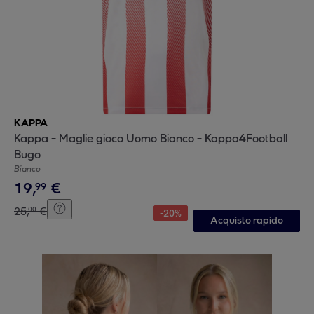
KAPPA
Kappa - Maglie gioco Uomo Bianco - Kappa4Football
Bugo
Bianco
19
,
€
99
25
,
€
00
-
20
%
Acquisto rapido