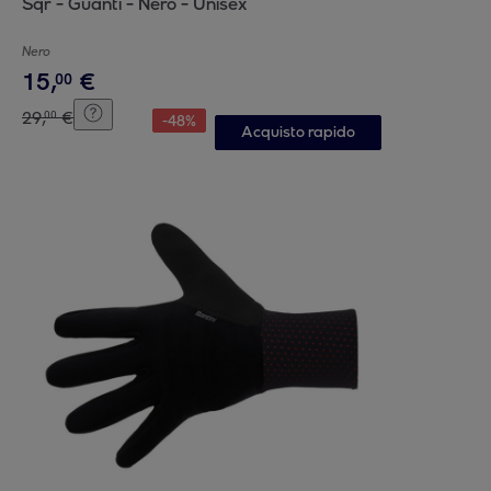
Sqr - Guanti - Nero - Unisex
Nero
15
,
€
00
29
,
€
00
-
48
%
Acquisto rapido