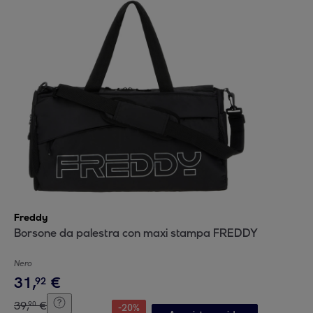
Freddy
Borsone da palestra con maxi stampa FREDDY
Nero
31
,
€
92
39
,
€
90
-
20
%