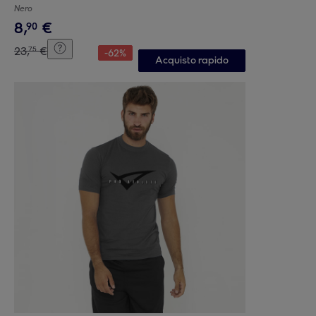
Nero
8
,
€
90
23
,
€
75
-
62
%
Acquisto rapido