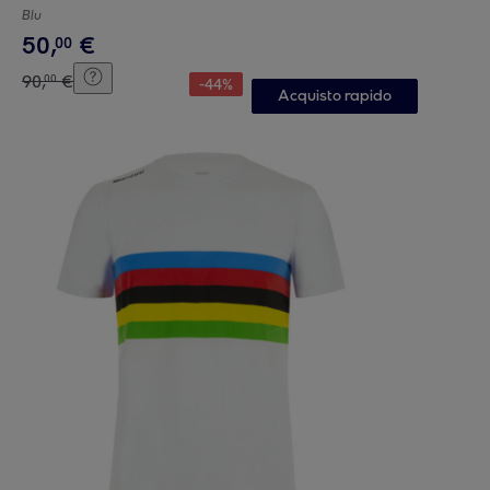
Blu
50
,
€
00
90
,
€
00
-
44
%
Acquisto rapido