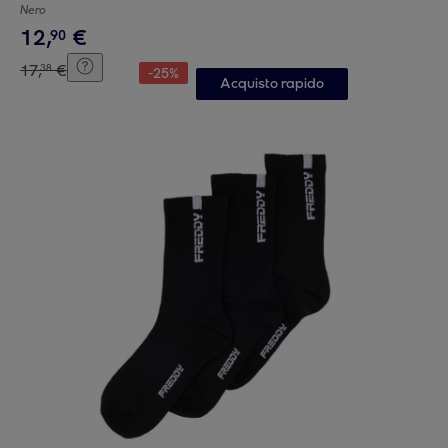
Nero
12
,
€
90
17
,
€
38
-
25
%
Acquisto rapido