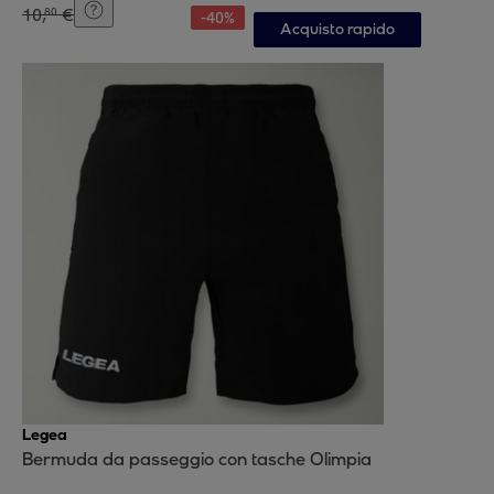
10
,
€
80
-
40
%
Acquisto rapido
Legea
Bermuda da passeggio con tasche Olimpia