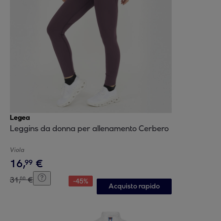
Legea
Leggins da donna per allenamento Cerbero
Viola
16
,
€
99
31
,
€
00
-
45
%
Acquisto rapido