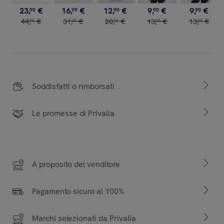
23
,
€
16
,
€
12
,
€
9
,
€
9
,
€
90
99
90
90
90
44
,
€
31
,
€
20
,
€
13
,
€
13
,
€
00
00
00
00
00
Soddisfatti o rimborsati
Le promesse di Privalia
A proposito del venditore
Pagamento sicuro al 100%
Marchi selezionati da Privalia