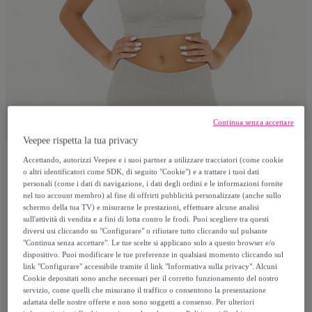
Continua senza accettare
Veepee rispetta la tua privacy
Accettando, autorizzi Veepee e i suoi partner a utilizzare tracciatori (come cookie
Legea
o altri identificatori come SDK, di seguito "Cookie") e a trattare i tuoi dati
personali (come i dati di navigazione, i dati degli ordini e le informazioni fornite
nel tuo account membro) al fine di offrirti pubblicità personalizzate (anche sullo
Crop top da allenamento o yoga con dorso
schermo della tua TV) e misurarne le prestazioni, effettuare alcune analisi
sull'attività di vendita e a fini di lotta contro le frodi. Puoi scegliere tra questi
a vogatore Iconic
diversi usi cliccando su "Configurare" o rifiutare tutto cliccando sul pulsante
"Continua senza accettare". Le tue scelte si applicano solo a questo browser e/o
dispositivo. Puoi modificare le tue preferenze in qualsiasi momento cliccando sul
9
,
€
99
link "Configurare" accessibile tramite il link "Informativa sulla privacy". Alcuni
Cookie depositati sono anche necessari per il corretto funzionamento del nostro
servizio, come quelli che misurano il traffico o consentono la presentazione
22
,
€
00
adattata delle nostre offerte e non sono soggetti a consenso. Per ulteriori