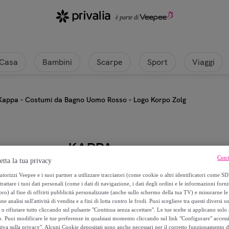
| Privalia
Casa
Bambini
Scarpe
Sport
Viaggi
Kappa - Costumi da Bagno Uomo Rosso - Logo Korpo Zolg
KAPPA
Cont
etta la tua privacy
Kappa - Costumi da Bagno Uomo 
torizzi Veepee e i suoi partner a utilizzare tracciatori (come cookie o altri identificatori come SD
trattare i tuoi dati personali (come i dati di navigazione, i dati degli ordini e le informazioni forni
) al fine di offrirti pubblicità personalizzate (anche sullo schermo della tua TV) e misurarne le 
19
,
€
99
ne analisi sull'attività di vendita e a fini di lotta contro le frodi. Puoi scegliere tra questi diversi u
o rifiutare tutto cliccando sul pulsante "Continua senza accettare". Le tue scelte si applicano sol
o. Puoi modificare le tue preferenze in qualsiasi momento cliccando sul link "Configurare" accessib
25
,
€
00
tiva sulla privacy". Alcuni Cookie depositati sono anche necessari per il corretto funzionamento d