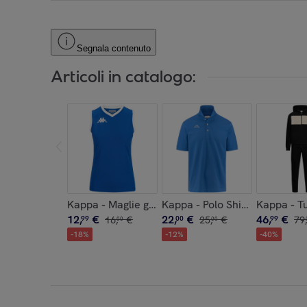
Segnala contenuto
Articoli in catalogo:
Kappa - Maglie gioco Donna Blu - Kappa4Volley G
Kappa - Polo Shirts Uomo Blu 
Kappa - T
12
,
€
22
,
€
46
,
€
99
16
,
€
00
25
,
€
99
79
,
00
00
-
18
%
-
12
%
-
40
%