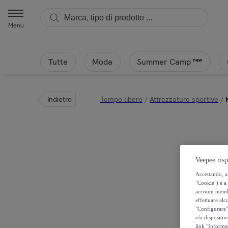
KAPPA - Kappa - Costumi da Bagno Uomo Rosso - Logo Korpo Zolg 
Menu
Tutte
Moda
new
Summer Camp
Indietro
Tempo libero
/
Attrezzature sportive
/
Veepee risp
Accettando, au
"Cookie") e a 
account membro
effettuare alcu
"Configurare" 
e/o dispositiv
link "Informa