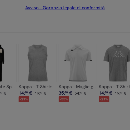
Avviso – Garanzia legale di conformità
iella
- Logo Life Mss
ute Sportive Uomo Nero - Logo Furi
Kappa - T-Shirts & Top Uomo Grigio - Logo Korpo Ca
Kappa - Maglie gioco Uomo Grigi
Kappa - T-Shir
14
,
€
35
,
€
14
,
€
€
99
19
,
€
99
54
,
€
99
19
,
€
00
00
00
00
-
21
%
-
33
%
-
21
%