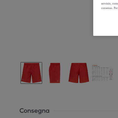
servizio, come
consenso. Per 
Consegna