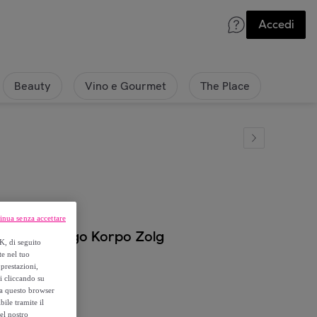
Accedi
Beauty
Vino e Gourmet
The Place
inua senza accettare
Rosso - Logo Korpo Zolg
K, di seguito
te nel tuo
prestazioni,
si cliccando su
o a questo browser
ile tramite il
el nostro