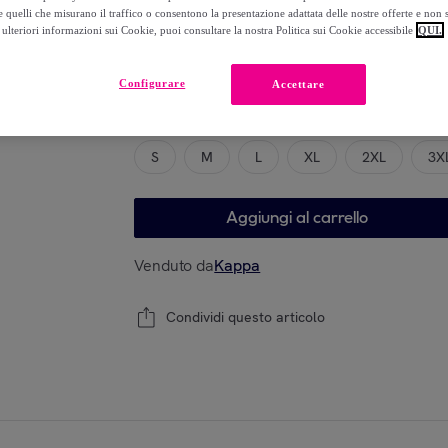
-
20
%
 quelli che misurano il traffico o consentono la presentazione adattata delle nostre offerte e non 
ulteriori informazioni sui Cookie, puoi consultare la nostra Politica sui Cookie accessibile
QUI.
Configurare
Accettare
Modello
S
M
L
XL
2XL
3X
Aggiungi al carrello
Venduto da
Kappa
Condividi questo articolo