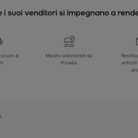
e i suoi venditori si impegnano a render
sicuro al
Marchi selezionati da
Restitu
0%
Privalia
articoli
pr
n