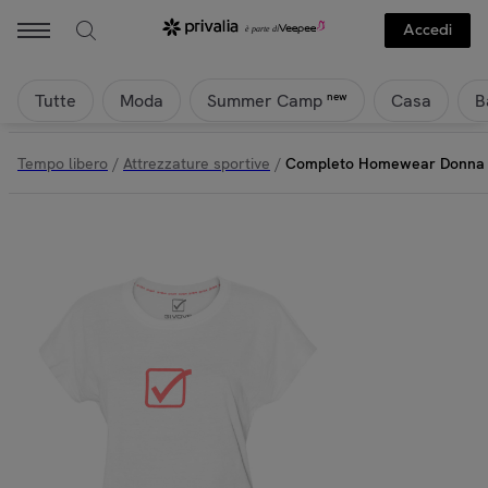
Accedi
Tutte
Moda
Casa
B
new
Summer Camp
Tempo libero
/
Attrezzature sportive
/
Completo Homewear Donna 