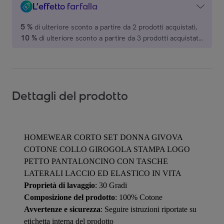
L’effetto farfalla
5 %
di ulteriore sconto a partire da 2 prodotti acquistati,
10 %
di ulteriore sconto a partire da 3 prodotti acquistati,
15 %
di ulteriore sconto a partire da 4 prodotti acquistati,
20 %
di ulteriore sconto a partire da 5 prodotti acquistati,
su una selezione di marchi.
Dettagli del prodotto
HOMEWEAR CORTO SET DONNA GIVOVA
COTONE COLLO GIROGOLA STAMPA LOGO
PETTO PANTALONCINO CON TASCHE
LATERALI LACCIO ED ELASTICO IN VITA
Proprietà di lavaggio
: 30 Gradi
Composizione del prodotto
: 100% Cotone
Avvertenze e sicurezza
: Seguire istruzioni riportate su
etichetta interna del prodotto