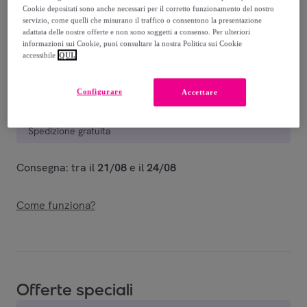
-
40
%
Cookie depositati sono anche necessari per il corretto funzionamento del nostro
servizio, come quelli che misurano il traffico o consentono la presentazione
Venduto da
iMe_Company
adattata delle nostre offerte e non sono soggetti a consenso. Per ulteriori
informazioni sui Cookie, puoi consultare la nostra Politica sui Cookie
accessibile
QUI.
Configurare
Accettare
Consegna
Spedizione gratuita
Consegna: tra il
21/08
e il
24/08
Come funziona?
Offerte speciali