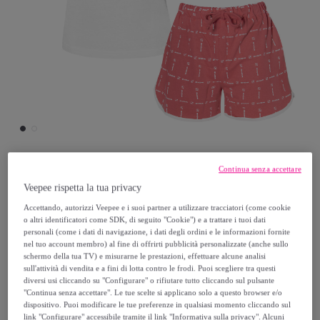
Continua senza accettare
GIVOVA
Veepee rispetta la tua privacy
Accettando, autorizzi Veepee e i suoi partner a utilizzare tracciatori (come cookie
Completo Homewear Donna Corto
o altri identificatori come SDK, di seguito "Cookie") e a trattare i tuoi dati
GIVOVA Cotone Art.G006F
personali (come i dati di navigazione, i dati degli ordini e le informazioni fornite
nel tuo account membro) al fine di offrirti pubblicità personalizzate (anche sullo
schermo della tua TV) e misurarne le prestazioni, effettuare alcune analisi
17
,
€
sull'attività di vendita e a fini di lotta contro le frodi. Puoi scegliere tra questi
99
diversi usi cliccando su "Configurare" o rifiutare tutto cliccando sul pulsante
"Continua senza accettare". Le tue scelte si applicano solo a questo browser e/o
29
,
€
dispositivo. Puoi modificare le tue preferenze in qualsiasi momento cliccando sul
99
link "Configurare" accessibile tramite il link "Informativa sulla privacy". Alcuni