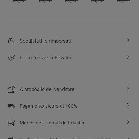
34
,
€
34
,
€
34
,
€
34
,
€
39
,
€
Soddisfatti o rimborsati
Le promesse di Privalia
A proposito del venditore
Pagamento sicuro al 100%
Marchi selezionati da Privalia