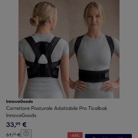
InnovaGoods
Correttore Posturale Adattabile Pro Ticalbak
InnovaGoods
33
,
€
99
61
,
€
76
-
44
%