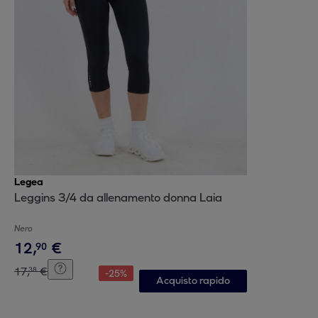
Legea
Leggins 3/4 da allenamento donna Laia
Nero
12
,
€
90
17
,
€
38
-
25
%
Acquisto rapido