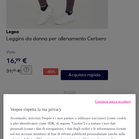
Legea
Leggins da donna per allenamento Cerbero
Viola
16
,
€
99
31
,
€
00
-
45
%
Acquisto rapido
Continua senza accettare
Veepee rispetta la tua privacy
Accettando, autorizzi Veepee e i suoi partner a utilizzare tracciatori (come cookie
o altri identificatori come SDK, di seguito "Cookie") e a trattare i tuoi dati
personali (come i dati di navigazione, i dati degli ordini e le informazioni fornite
nel tuo account membro) al fine di offrirti pubblicità personalizzate (anche sullo