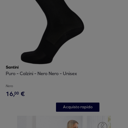
Santini
Puro - Calzini - Nero Nero - Unisex
Nero
16
,
€
00
Acquisto rapido