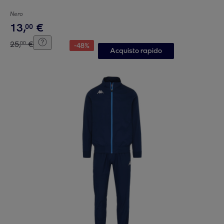
Nero
13
,
€
00
25
,
€
00
-
48
%
Acquisto rapido