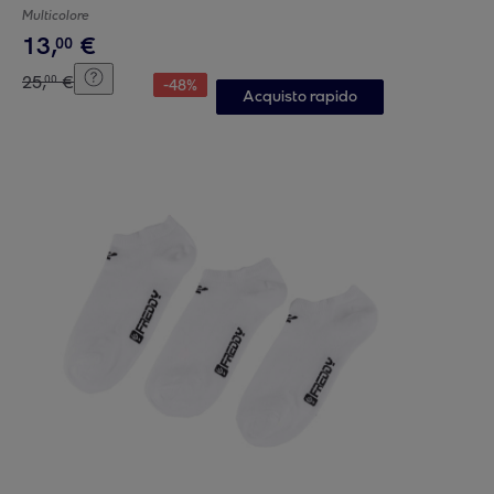
Multicolore
13
,
€
00
25
,
€
00
-
48
%
Acquisto rapido