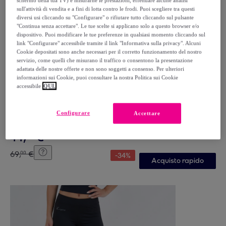
schermo della tua TV) e misurarne le prestazioni, effettuare alcune analisi
sull'attività di vendita e a fini di lotta contro le frodi. Puoi scegliere tra questi
diversi usi cliccando su "Configurare" o rifiutare tutto cliccando sul pulsante
"Continua senza accettare". Le tue scelte si applicano solo a questo browser e/o
dispositivo. Puoi modificare le tue preferenze in qualsiasi momento cliccando sul
link "Configurare" accessibile tramite il link "Informativa sulla privacy". Alcuni
Cookie depositati sono anche necessari per il corretto funzionamento del nostro
servizio, come quelli che misurano il traffico o consentono la presentazione
adattata delle nostre offerte e non sono soggetti a consenso. Per ulteriori
informazioni sui Cookie, puoi consultare la nostra Politica sui Cookie
accessibile
QUI.
KAPPA
Kappa - Tuta sportiva Uomo Bianco - KAPPA4SOCCER
NASTECO
Configurare
Accettare
Bianco
44
,
€
99
69
,
€
00
-
34
%
Acquisto rapido