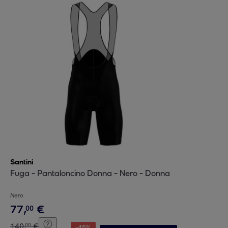
Santini
Fuga - Pantaloncino Donna - Nero - Donna
Nero
77
,
€
00
140
,
€
00
-
45
%