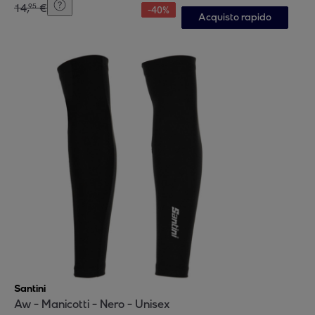
14
,
€
95
-
40
%
Acquisto rapido
Santini
Aw - Manicotti - Nero - Unisex