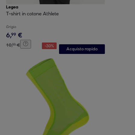
Legea
T-shirt in cotone Athlete
Grigio
6
,
€
99
10
,
€
00
-
30
%
Acquisto rapido