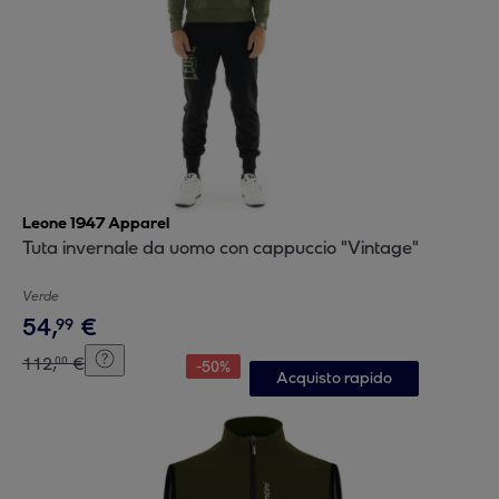
Leone 1947 Apparel
Tuta invernale da uomo con cappuccio "Vintage"
Verde
54
,
€
99
112
,
€
00
-
50
%
Acquisto rapido