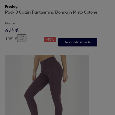
Freddy
Pack 3 Calzini Fantasmino Donna in Misto Cotone
Bianco
6
,
€
48
10
,
€
80
-
40
%
Acquisto rapido