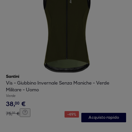
Santini
Vis - Giubbino Invernale Senza Maniche - Verde
Militare - Uomo
Verde
38
,
€
00
75
,
€
00
-
49
%
Acquisto rapido