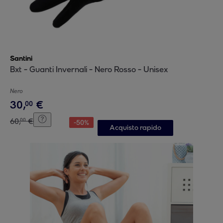
Santini
Bxt - Guanti Invernali - Nero Rosso - Unisex
Nero
30
,
€
00
60
,
€
00
-
50
%
Acquisto rapido