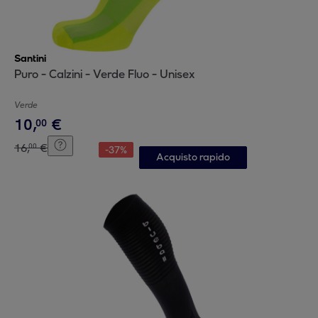
Santini
Puro - Calzini - Verde Fluo - Unisex
Verde
10
,
€
00
16
,
€
00
-
37
%
Acquisto rapido