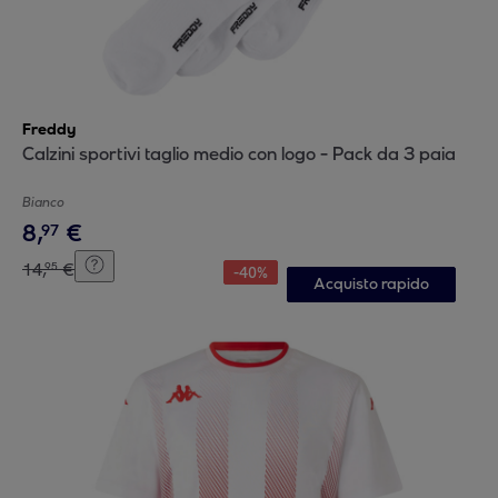
Freddy
Calzini sportivi taglio medio con logo - Pack da 3 paia
Bianco
8
,
€
97
14
,
€
95
-
40
%
Acquisto rapido