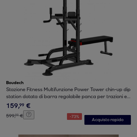
Boudech
Stazione Fitness Multifunzione Power Tower chin-up dip
station dotata di barra regolabile panca per trazioni e
addominali
159
,
€
99
599
,
€
99
-
73
%
Acquisto rapido