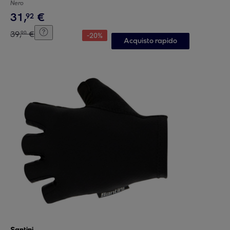
Nero
31
,
€
92
39
,
€
90
-
20
%
Acquisto rapido
Santini