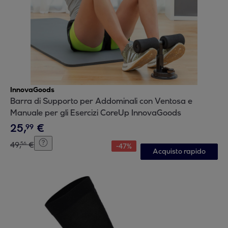
InnovaGoods
Barra di Supporto per Addominali con Ventosa e
Manuale per gli Esercizi CoreUp InnovaGoods
25
,
€
99
49
,
€
56
-
47
%
Acquisto rapido