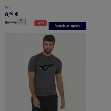
Nero
8
,
€
90
23
,
€
75
-
62
%
Acquisto rapido