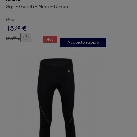
Sqr - Guanti - Nero - Unisex
Nero
15
,
€
00
29
,
€
00
-
48
%
Acquisto rapido