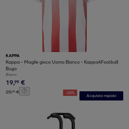
KAPPA
Kappa - Maglie gioco Uomo Bianco - Kappa4Football
Bugo
Bianco
19
,
€
99
25
,
€
00
-
20
%
Acquisto rapido