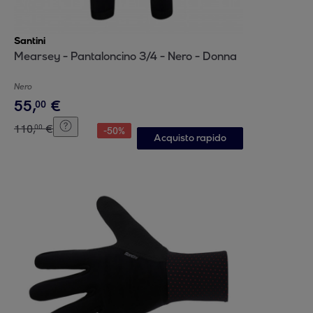
Santini
Mearsey - Pantaloncino 3/4 - Nero - Donna
Nero
55
,
€
00
110
,
€
00
-
50
%
Acquisto rapido