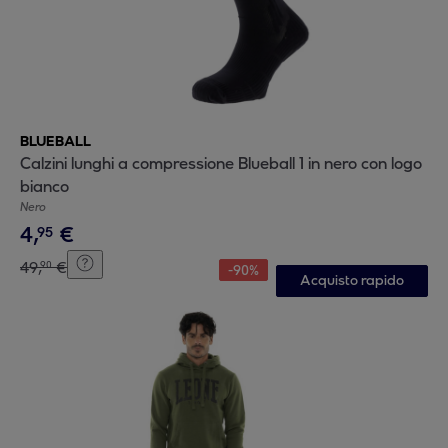
BLUEBALL
Calzini lunghi a compressione Blueball 1 in nero con logo
bianco
Nero
4
,
€
95
49
,
€
90
-
90
%
Acquisto rapido