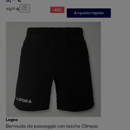
10
,
€
80
-
40
%
Acquisto rapido
Legea
Bermuda da passeggio con tasche Olimpia