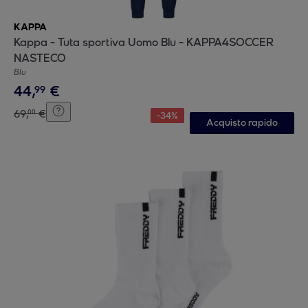
KAPPA
Kappa - Tuta sportiva Uomo Blu - KAPPA4SOCCER
NASTECO
Blu
44
,
€
99
69
,
€
00
-
34
%
Acquisto rapido