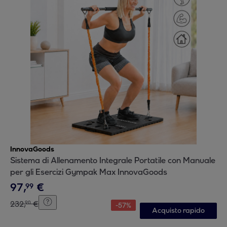
InnovaGoods
Sistema di Allenamento Integrale Portatile con Manuale
per gli Esercizi Gympak Max InnovaGoods
97
,
€
99
232
,
€
90
-
57
%
Acquisto rapido