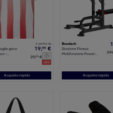
A partire da
Boudech
19
,
€
99
glie gioco
Stazione Fitness
59
co -
Multifunzione Power
25
,
€
00
tball Bugo
Tower chin-up dip
-
20
%
station dotata di barra
regolabile panca per
trazioni e addominali
Acquisto rapido
Acquisto rapido