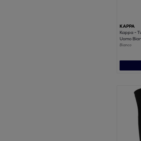
KAPPA
Kappa - T
Uomo Bian
KAPPA4S
Bianco
NASTECO