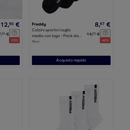
12
,
€
8
,
€
90
97
Freddy
Calzini sportivi taglio
7
,
€
14
,
€
38
95
medio con logo - Pack da
-
25
%
-
40
%
3 paia
Nero
Acquisto rapido