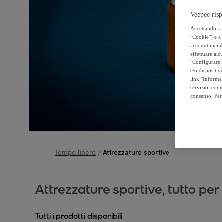
Veepee risp
Accettando, au
"Cookie") e a 
account membro
effettuare alcu
"Configurare" 
e/o dispositiv
link "Informa
servizio, come
consenso. Per 
Tempo libero
/
Attrezzature sportive
Attrezzature sportive, tutto per
Tutti i prodotti disponibili