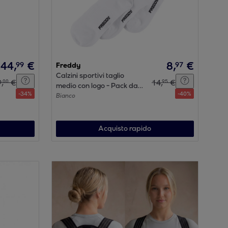
44
,
€
8
,
€
99
97
Freddy
Calzini sportivi taglio
9
,
€
14
,
€
00
95
medio con logo - Pack da
-
34
%
-
40
%
3 paia
Bianco
Acquisto rapido