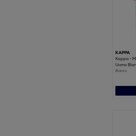
KAPPA
Kappa - Ma
Uomo Bian
Kappa4Foo
Bianco