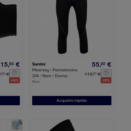
15
,
€
55
,
€
00
00
Santini
Mearsey - Pantaloncino
9
,
€
110
,
€
00
00
3/4 - Nero - Donna
-
48
%
-
50
%
Nero
Acquisto rapido