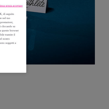
inua senza accettare
K, di seguito
te nel tuo
prestazioni,
si cliccando su
o a questo browser
ile tramite il
el nostro
sono soggetti a