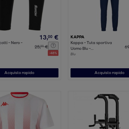
13
,
€
00
KAPPA
otti - Nero -
Kappa - Tuta sportiva
25
,
€
6
00
Uomo Blu -
-
48
%
KAPPA4SOCCER
Blu
NASTECO
Acquisto rapido
Acquisto rapido