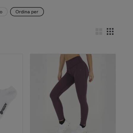
zo
Ordina per