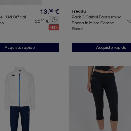
13
,
€
00
Freddy
e - Uci Official -
Pack 3 Calzini Fantasmino
25
,
€
1
00
mo
Donna in Misto Cotone
-
48
%
Bianco
Acquisto rapido
Acquisto rapido