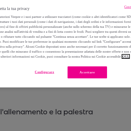
Cont
etta la tua privacy
torizzi Veepee e i suoi partner a utilizzare tracciatori (come cookie o altri identificatori come SD
trattare i tuoi dati personali (come i dati di navigazione, i dati degli ordini e le informazioni forni
) al fine di offrirti pubblicità personalizzate (anche sullo schermo della tua TV) e misurarne le 
ne analisi sull'attività di vendita e a fini di lotta contro le frodi. Puoi scegliere tra questi diversi u
o rifiutare tutto cliccando sul pulsante "Continua senza accettare". Le tue scelte si applicano sol
o. Puoi modificare le tue preferenze in qualsiasi momento cliccando sul link "Configurare" accessib
tiva sulla privacy". Alcuni Cookie depositati sono anche necessari per il corretto funzionamento d
 quelli che misurano il traffico o consentono la presentazione adattata delle nostre offerte e non 
ulteriori informazioni sui Cookie, puoi consultare la nostra Politica sui Cookie accessibile
QUI.
Configurare
Accettare
 l'allenamento e la palestra