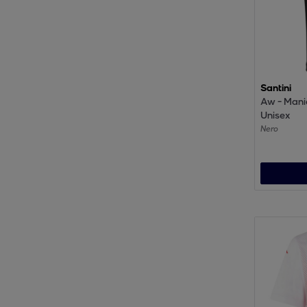
Santini
Aw - Manic
Unisex
Nero