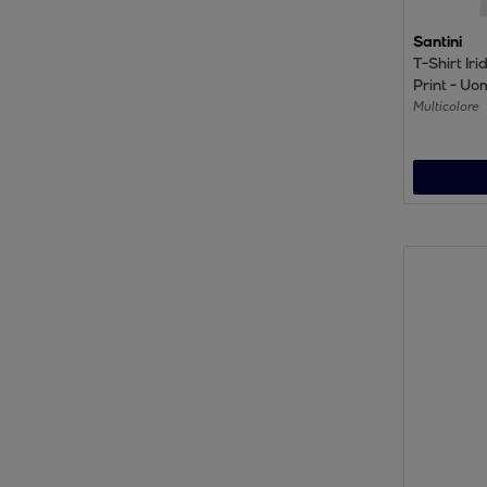
Santini
T-Shirt Irid
Print - Uo
Multicolore