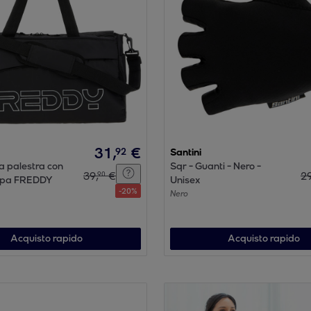
31
,
€
92
Santini
a palestra con
Sqr - Guanti - Nero -
39
,
€
2
90
mpa FREDDY
Unisex
-
20
%
Nero
Acquisto rapido
Acquisto rapido