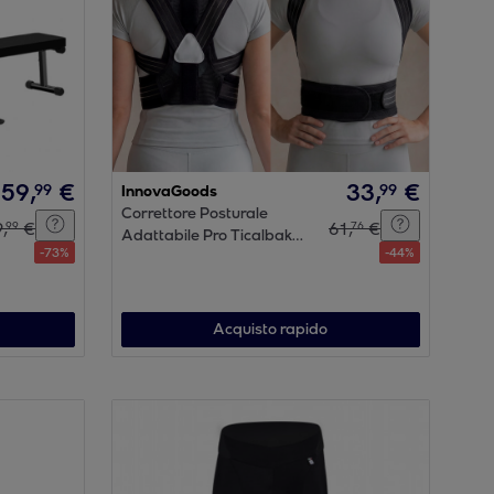
159
,
€
33
,
€
99
99
InnovaGoods
Correttore Posturale
9
,
€
61
,
€
99
76
Adattabile Pro Ticalbak
-
73
%
-
44
%
InnovaGoods
Acquisto rapido