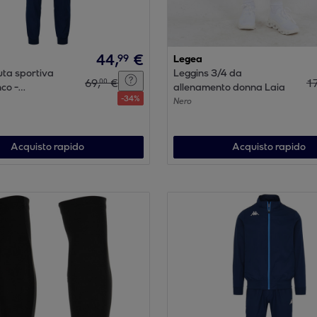
44
,
€
99
Legea
uta sportiva
Leggins 3/4 da
69
,
€
1
00
co -
allenamento donna Laia
-
34
%
OCCER
Nero
Acquisto rapido
Acquisto rapido