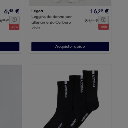
6
,
€
16
,
€
48
99
Legea
Leggins da donna per
0
,
€
31
,
€
80
00
allenamento Cerbero
-
40
%
-
45
%
Viola
Acquisto rapido