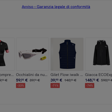
Avviso – Garanzia legale di conformità
 neri
Bianco mate
ompressione da corsa a maniche corte da donna di Blueball in
Occhialini da nuoto Ocean Australia Water Sport ner
Gilet Flow iwalk blu
Giacca ECOExp
59
,
€
39
,
€
148
,
€
9
,
€
00
89
,
€
90
140
,
€
70
590
,
00
00
00
00
-
33
%
-
71
%
-
74
%