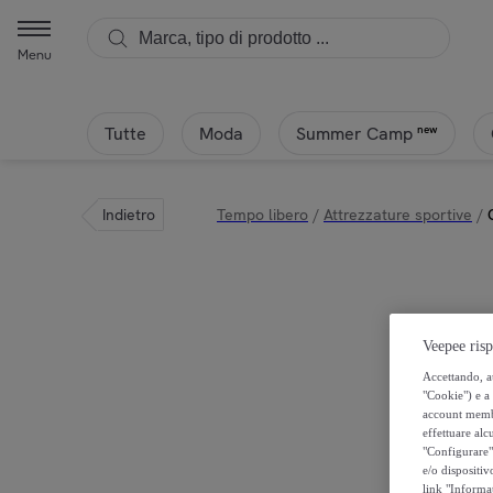
Menu
Tutte
Moda
new
Summer Camp
Indietro
Tempo libero
/
Attrezzature sportive
/
Veepee risp
Accettando, au
"Cookie") e a 
account membro
effettuare alcu
"Configurare" 
e/o dispositiv
link "Informa