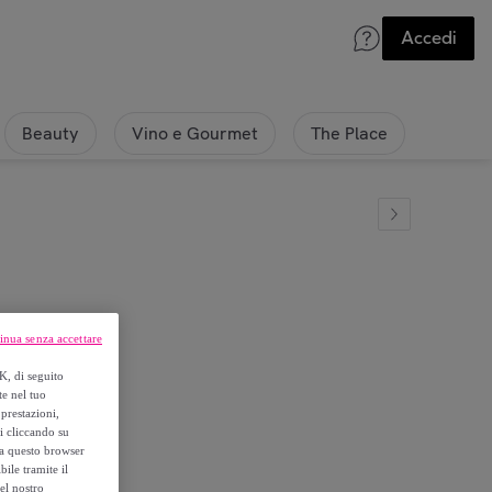
Accedi
Beauty
Vino e Gourmet
The Place
inua senza accettare
s in verde
K, di seguito
te nel tuo
prestazioni,
si cliccando su
o a questo browser
ile tramite il
el nostro