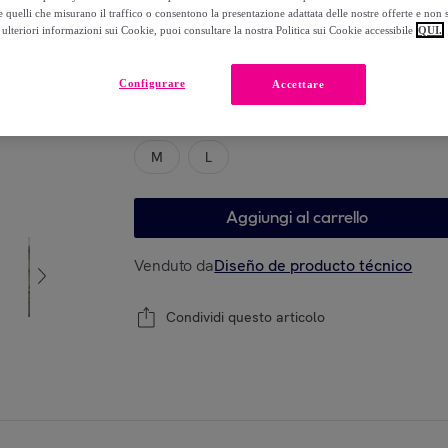
-
82
%
 quelli che misurano il traffico o consentono la presentazione adattata delle nostre offerte e non 
ulteriori informazioni sui Cookie, puoi consultare la nostra Politica sui Cookie accessibile
QUI.
Configurare
Accettare
Modello
M
L
Aggiungi al carrello
Venduto da
Diseño de producto técnico
Condividi questo articolo