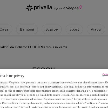
Casa
Bambini
Scarpe
Sport
Viaggi
Calzini da ciclismo ECOON Marsous in verde
ECOON
Cont
etta la tua privacy
Calzini da ciclismo ECOON Marsou
torizzi Veepee e i suoi partner a utilizzare tracciatori (come cookie o altri identificatori come SD
trattare i tuoi dati personali (come i dati di navigazione, i dati degli ordini e le informazioni forni
) al fine di offrirti pubblicità personalizzate (anche sullo schermo della tua TV) e misurarne le 
4
,
€
95
ne analisi sull'attività di vendita e a fini di lotta contro le frodi. Puoi scegliere tra questi diversi u
o rifiutare tutto cliccando sul pulsante "Continua senza accettare". Le tue scelte si applicano sol
o. Puoi modificare le tue preferenze in qualsiasi momento cliccando sul link "Configurare" accessib
29
,
€
00
tiva sulla privacy". Alcuni Cookie depositati sono anche necessari per il corretto funzionamento d