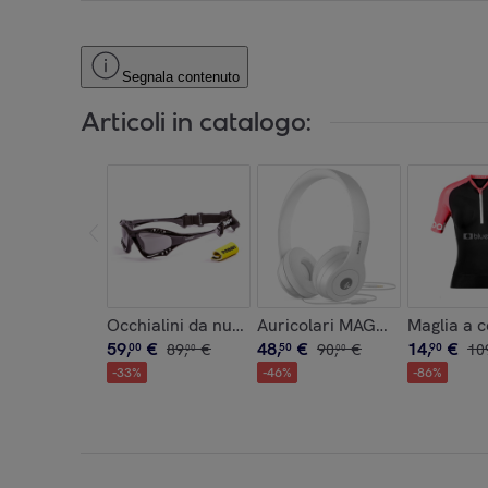
Segnala contenuto
Articoli in catalogo:
Occhialini da nuoto Ocean Australia Water Sport
Auricolari MAGNUSSEN W1 - 
Maglia a c
59
,
€
48
,
€
14
,
€
00
89
,
€
50
90
,
€
90
10
00
00
-
33
%
-
46
%
-
86
%