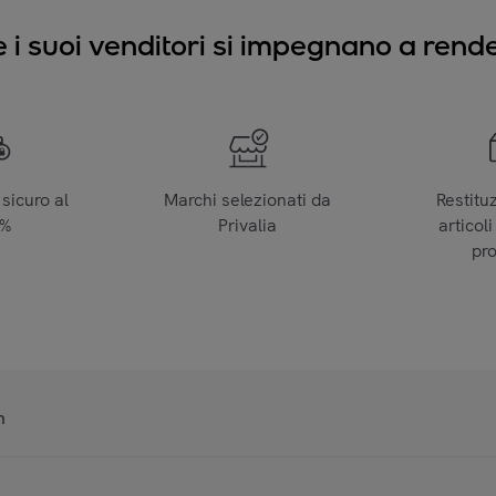
e i suoi venditori si impegnano a render
sicuro al
Marchi selezionati da
Restitu
0%
Privalia
articoli
pr
n