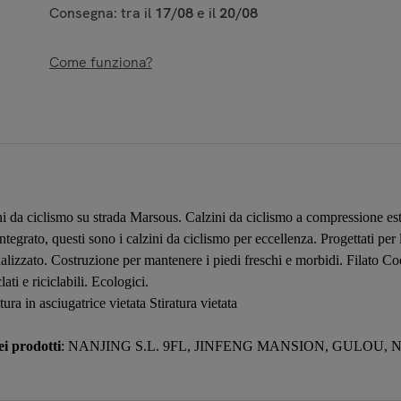
Consegna: tra il
17/08
e il
20/08
Come funziona?
i da ciclismo su strada Marsous. Calzini da ciclismo a compressione est
tegrato, questi sono i calzini da ciclismo per eccellenza. Progettati per l'
onalizzato. Costruzione per mantenere i piedi freschi e morbidi. Filato 
ati e riciclabili. Ecologici.
ra in asciugatrice vietata Stiratura vietata
i prodotti
: NANJING S.L. 9FL, JINFENG MANSION, GULOU,