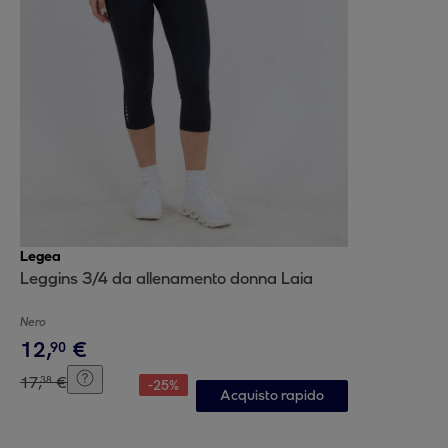
Legea
Leggins 3/4 da allenamento donna Laia
Nero
12
,
€
90
17
,
€
38
-
25
%
Acquisto rapido