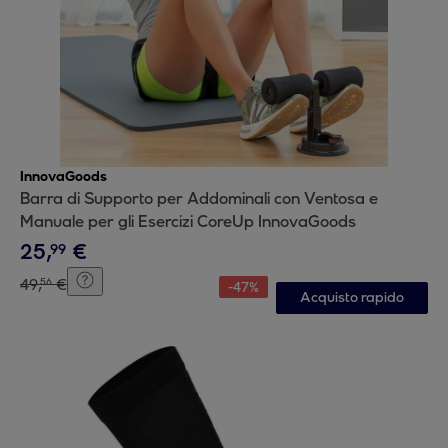
InnovaGoods
Barra di Supporto per Addominali con Ventosa e
Manuale per gli Esercizi CoreUp InnovaGoods
25
,
€
99
49
,
€
56
-
47
%
Acquisto rapido