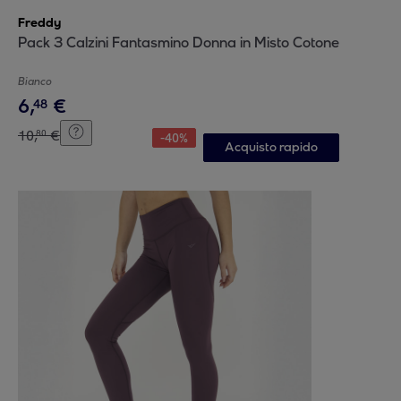
Freddy
Pack 3 Calzini Fantasmino Donna in Misto Cotone
Bianco
6
,
€
48
10
,
€
80
-
40
%
Acquisto rapido