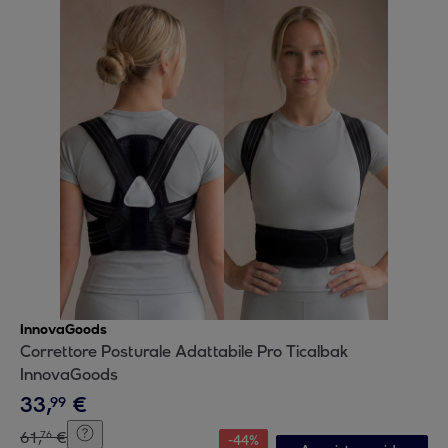
InnovaGoods
Correttore Posturale Adattabile Pro Ticalbak
InnovaGoods
33
,
€
99
61
,
€
76
-
44
%