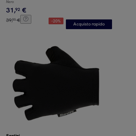
Nero
31
,
€
92
39
,
€
90
-
20
%
Acquisto rapido
Santini