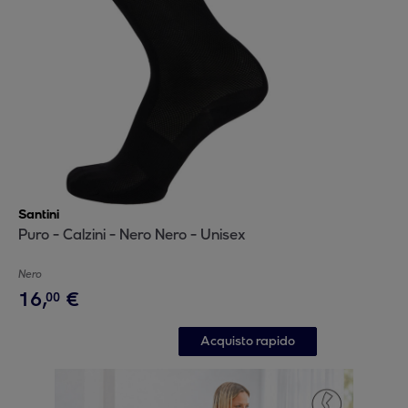
Santini
Puro - Calzini - Nero Nero - Unisex
Nero
16
,
€
00
Acquisto rapido