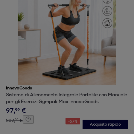
InnovaGoods
Sistema di Allenamento Integrale Portatile con Manuale
per gli Esercizi Gympak Max InnovaGoods
97
,
€
99
232
,
€
90
-
57
%
Acquisto rapido