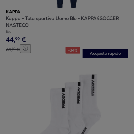
KAPPA
Kappa - Tuta sportiva Uomo Blu - KAPPA4SOCCER
NASTECO
Blu
44
,
€
99
69
,
€
00
-
34
%
Acquisto rapido