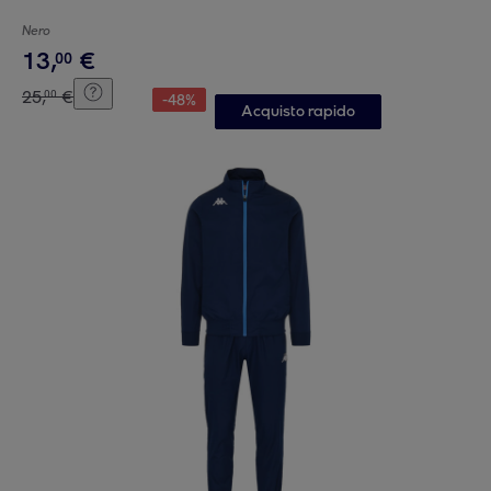
Nero
13
,
€
00
25
,
€
00
-
48
%
Acquisto rapido