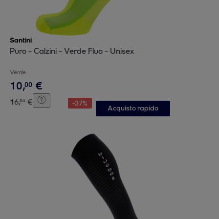
Santini
Puro - Calzini - Verde Fluo - Unisex
Verde
10
,
€
00
16
,
€
00
-
37
%
Acquisto rapido