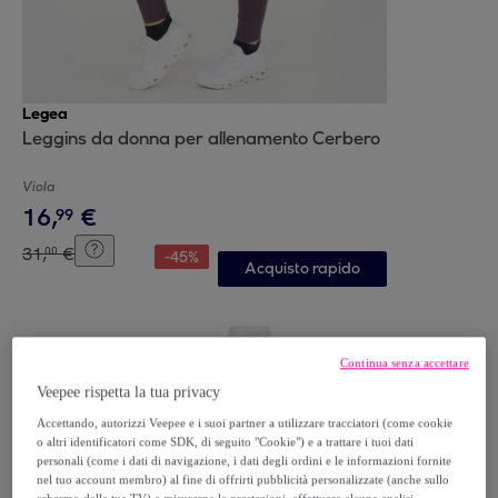
Legea
Leggins da donna per allenamento Cerbero
Viola
16
,
€
99
31
,
€
00
-
45
%
Acquisto rapido
Continua senza accettare
Veepee rispetta la tua privacy
Accettando, autorizzi Veepee e i suoi partner a utilizzare tracciatori (come cookie
o altri identificatori come SDK, di seguito "Cookie") e a trattare i tuoi dati
personali (come i dati di navigazione, i dati degli ordini e le informazioni fornite
nel tuo account membro) al fine di offrirti pubblicità personalizzate (anche sullo