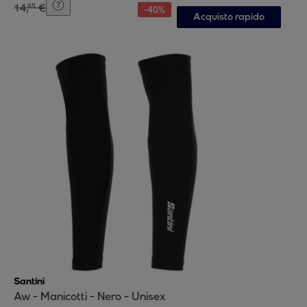
14
,
€
95
-
40
%
Acquisto rapido
Santini
Aw - Manicotti - Nero - Unisex