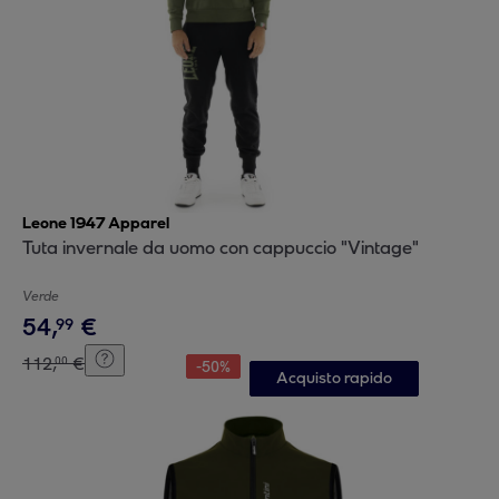
Leone 1947 Apparel
Tuta invernale da uomo con cappuccio "Vintage"
Verde
54
,
€
99
112
,
€
00
-
50
%
Acquisto rapido