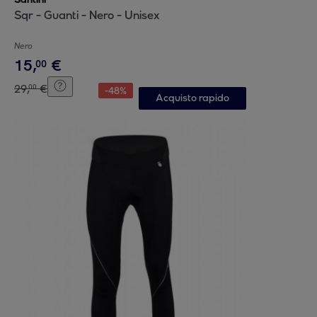
Sqr - Guanti - Nero - Unisex
Nero
15
,
€
00
29
,
€
00
-
48
%
Acquisto rapido