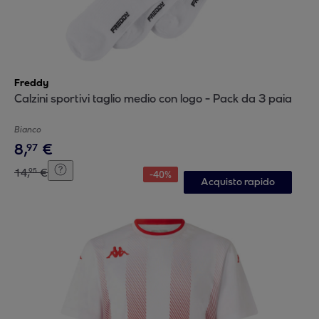
Freddy
Calzini sportivi taglio medio con logo - Pack da 3 paia
Bianco
8
,
€
97
14
,
€
95
-
40
%
Acquisto rapido