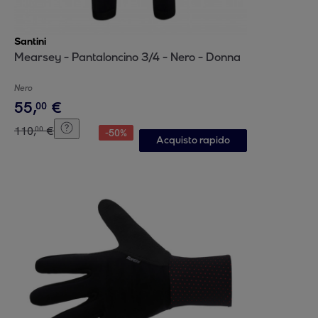
Santini
Mearsey - Pantaloncino 3/4 - Nero - Donna
Nero
55
,
€
00
110
,
€
00
-
50
%
Acquisto rapido