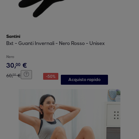
Santini
Bxt - Guanti Invernali - Nero Rosso - Unisex
Nero
30
,
€
00
60
,
€
00
-
50
%
Acquisto rapido