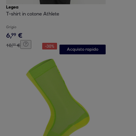
Legea
T-shirt in cotone Athlete
Grigio
6
,
€
99
10
,
€
00
-
30
%
Acquisto rapido