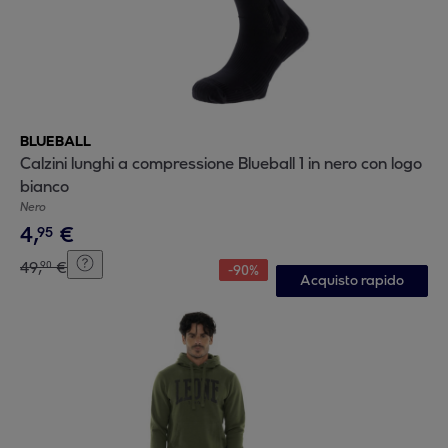
BLUEBALL
Calzini lunghi a compressione Blueball 1 in nero con logo
bianco
Nero
4
,
€
95
49
,
€
90
-
90
%
Acquisto rapido