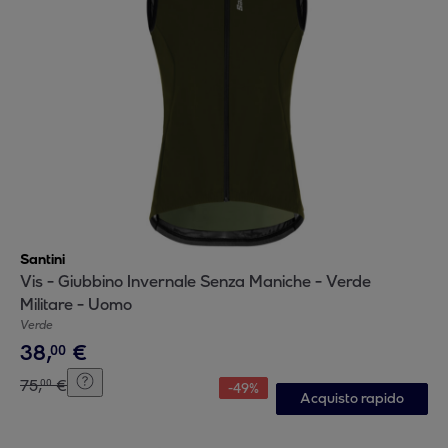
Santini
Vis - Giubbino Invernale Senza Maniche - Verde
Militare - Uomo
Verde
38
,
€
00
75
,
€
00
-
49
%
Acquisto rapido