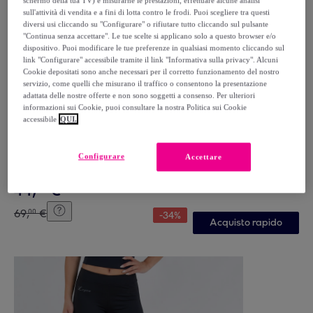
schermo della tua TV) e misurarne le prestazioni, effettuare alcune analisi
sull'attività di vendita e a fini di lotta contro le frodi. Puoi scegliere tra questi
diversi usi cliccando su "Configurare" o rifiutare tutto cliccando sul pulsante
"Continua senza accettare". Le tue scelte si applicano solo a questo browser e/o
dispositivo. Puoi modificare le tue preferenze in qualsiasi momento cliccando sul
link "Configurare" accessibile tramite il link "Informativa sulla privacy". Alcuni
Cookie depositati sono anche necessari per il corretto funzionamento del nostro
servizio, come quelli che misurano il traffico o consentono la presentazione
adattata delle nostre offerte e non sono soggetti a consenso. Per ulteriori
informazioni sui Cookie, puoi consultare la nostra Politica sui Cookie
accessibile
QUI.
KAPPA
Kappa - Tuta sportiva Uomo Bianco - KAPPA4SOCCER
NASTECO
Configurare
Accettare
Bianco
44
,
€
99
69
,
€
00
-
34
%
Acquisto rapido