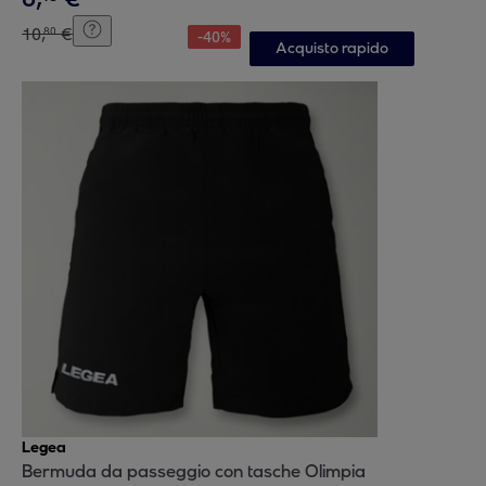
10
,
€
80
-
40
%
Acquisto rapido
Legea
Bermuda da passeggio con tasche Olimpia