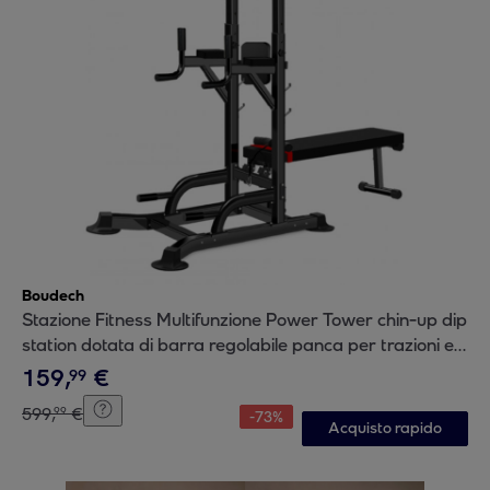
Boudech
Stazione Fitness Multifunzione Power Tower chin-up dip
station dotata di barra regolabile panca per trazioni e
addominali
159
,
€
99
599
,
€
99
-
73
%
Acquisto rapido