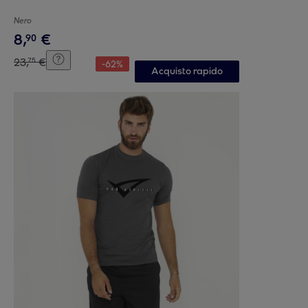
Nero
8
,
€
90
23
,
€
75
-
62
%
Acquisto rapido