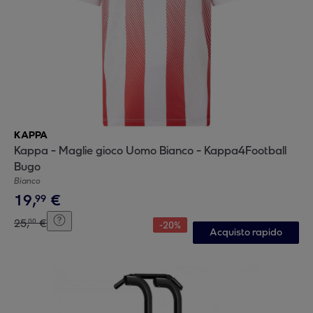
KAPPA
Kappa - Maglie gioco Uomo Bianco - Kappa4Football
Bugo
Bianco
19
,
€
99
25
,
€
00
-
20
%
Acquisto rapido