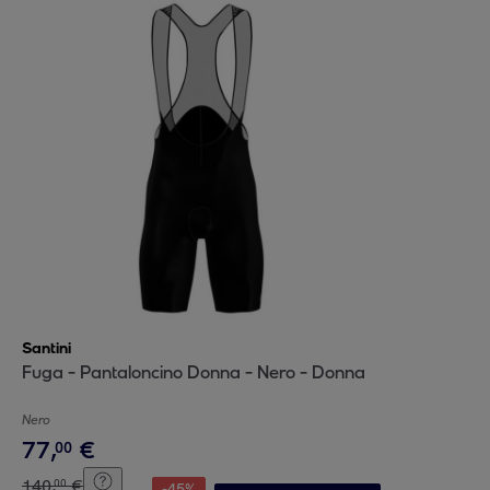
Santini
Fuga - Pantaloncino Donna - Nero - Donna
Nero
77
,
€
00
140
,
€
00
-
45
%