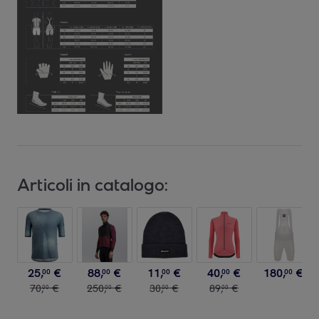
Articoli in catalogo:
25
,
€
88
,
€
11
,
€
40
,
€
180
,
€
00
00
00
00
00
70
,
€
250
,
€
30
,
€
89
,
€
00
00
00
00