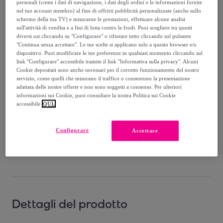
-
54
%
personali (come i dati di navigazione, i dati degli ordini e le informazioni fornite
nel tuo account membro) al fine di offrirti pubblicità personalizzate (anche sullo
Venduto da
Santini Cycling Wear
schermo della tua TV) e misurarne le prestazioni, effettuare alcune analisi
sull'attività di vendita e a fini di lotta contro le frodi. Puoi scegliere tra questi
diversi usi cliccando su "Configurare" o rifiutare tutto cliccando sul pulsante
"Continua senza accettare". Le tue scelte si applicano solo a questo browser e/o
dispositivo. Puoi modificare le tue preferenze in qualsiasi momento cliccando sul
link "Configurare" accessibile tramite il link "Informativa sulla privacy". Alcuni
Cookie depositati sono anche necessari per il corretto funzionamento del nostro
Consegna
servizio, come quelli che misurano il traffico o consentono la presentazione
adattata delle nostre offerte e non sono soggetti a consenso. Per ulteriori
Consegna da
3,66 €
informazioni sui Cookie, puoi consultare la nostra Politica sui Cookie
accessibile
QUI.
Consegna: tra il
12/08
e il
15/08
Configurare
Accettare
Come funziona?
Dettagli del prodotto