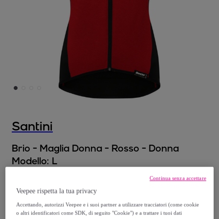
Santini
Brio - Maglia Donna - Rosso - Donna
Modello:
L
Continua senza accettare
34
,
€
00
Veepee rispetta la tua privacy
Accettando, autorizzi Veepee e i suoi partner a utilizzare tracciatori (come cookie
75
,
€
00
o altri identificatori come SDK, di seguito "Cookie") e a trattare i tuoi dati