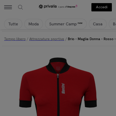
Accedi
Tutte
Moda
Casa
B
new
Summer Camp
Tempo libero
/
Attrezzature sportive
/
Brio - Maglia Donna - Rosso 