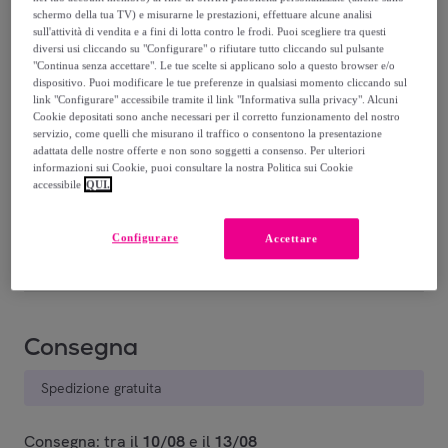
299
,
€
00
schermo della tua TV) e misurarne le prestazioni, effettuare alcune analisi
-
40
%
sull'attività di vendita e a fini di lotta contro le frodi. Puoi scegliere tra questi
diversi usi cliccando su "Configurare" o rifiutare tutto cliccando sul pulsante
"Continua senza accettare". Le tue scelte si applicano solo a questo browser e/o
Recupero del tuo vecchio prodotto possibile
,
dispositivo. Puoi modificare le tue preferenze in qualsiasi momento cliccando sul
link "Configurare" accessibile tramite il link "Informativa sulla privacy". Alcuni
Cookie depositati sono anche necessari per il corretto funzionamento del nostro
servizio, come quelli che misurano il traffico o consentono la presentazione
vedi le condizioni
adattata delle nostre offerte e non sono soggetti a consenso. Per ulteriori
informazioni sui Cookie, puoi consultare la nostra Politica sui Cookie
accessibile
QUI.
Venduto da
TIMEX GROUP
Ultimo prodotto
Configurare
Accettare
Consegna
Spedizione gratuita
Consegna: tra il
10/08
e il
13/08