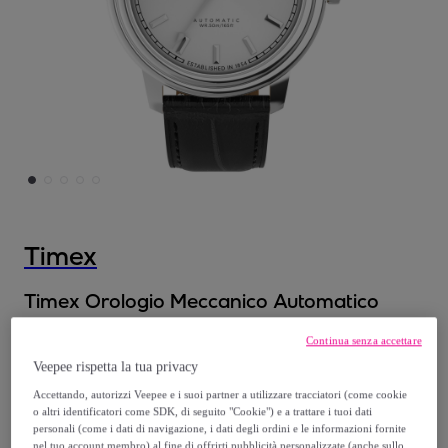
Timex
Timex Orologio Meccanico Automatico
Waterbury Metropolitan Automatic
Continua senza accettare
Modello:
Taglia Unica
Veepee rispetta la tua privacy
Accettando, autorizzi Veepee e i suoi partner a utilizzare tracciatori (come cookie
179
,
€
40
o altri identificatori come SDK, di seguito "Cookie") e a trattare i tuoi dati
personali (come i dati di navigazione, i dati degli ordini e le informazioni fornite
nel tuo account membro) al fine di offrirti pubblicità personalizzate (anche sullo