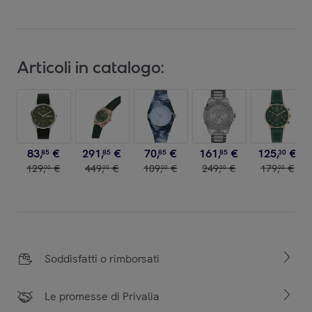
Articoli in catalogo:
83
,
€
291
,
€
70
,
€
161
,
€
125
,
€
85
85
85
85
30
129
,
€
449
,
€
109
,
€
249
,
€
179
,
€
00
00
00
00
00
Soddisfatti o rimborsati
Le promesse di Privalia