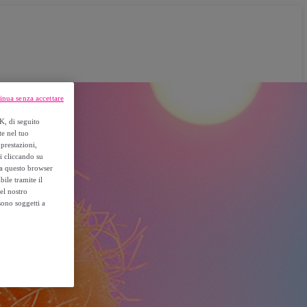
inua senza accettare
K, di seguito
te nel tuo
prestazioni,
si cliccando su
o a questo browser
ile tramite il
el nostro
sono soggetti a