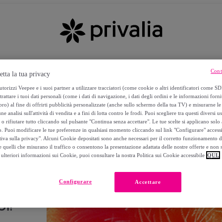
Cont
etta la tua privacy
torizzi Veepee e i suoi partner a utilizzare tracciatori (come cookie o altri identificatori come SD
trattare i tuoi dati personali (come i dati di navigazione, i dati degli ordini e le informazioni forni
) al fine di offrirti pubblicità personalizzate (anche sullo schermo della tua TV) e misurarne le 
ne analisi sull'attività di vendita e a fini di lotta contro le frodi. Puoi scegliere tra questi diversi u
o rifiutare tutto cliccando sul pulsante "Continua senza accettare". Le tue scelte si applicano sol
o. Puoi modificare le tue preferenze in qualsiasi momento cliccando sul link "Configurare" accessib
tiva sulla privacy". Alcuni Cookie depositati sono anche necessari per il corretto funzionamento d
 quelli che misurano il traffico o consentono la presentazione adattata delle nostre offerte e non 
ulteriori informazioni sui Cookie, puoi consultare la nostra Politica sui Cookie accessibile
QUI.
Configurare
Accettare
I!