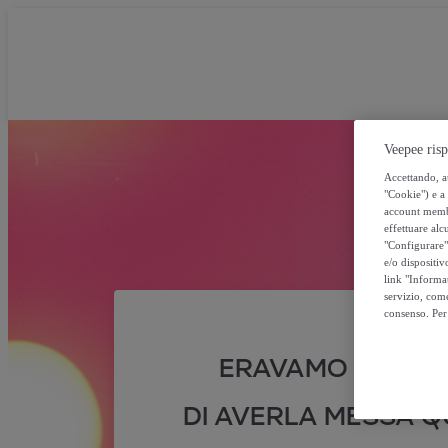
Veepee risp
Accettando, au
"Cookie") e a 
account membro
effettuare alcu
"Configurare" 
e/o dispositiv
link "Informa
servizio, come
consenso. Per 
ERAVAMO SICURI
DI AVERLA MESSA QU