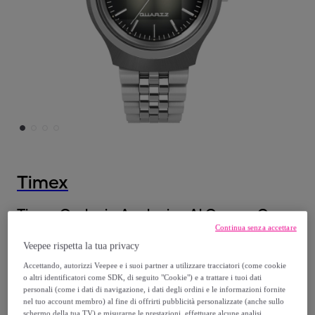
Timex
Timex Orologio Analogico Al Quarzo Q
Continua senza accettare
Timex Reissue
Veepee rispetta la tua privacy
Modello:
Taglia Unica
Accettando, autorizzi Veepee e i suoi partner a utilizzare tracciatori (come cookie
o altri identificatori come SDK, di seguito "Cookie") e a trattare i tuoi dati
113
,
€
39
personali (come i dati di navigazione, i dati degli ordini e le informazioni fornite
nel tuo account membro) al fine di offrirti pubblicità personalizzate (anche sullo
schermo della tua TV) e misurarne le prestazioni, effettuare alcune analisi