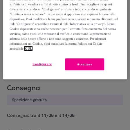
188
,
€
99
sull'attività di vendita e a fini di lotta contro le frodi. Puoi scegliere tra questi
-
40
%
diversi usi cliccando su "Configurare" o rifiutare tutto cliccando sul pulsante
"Continua senza accettare". Le tue scelte si applicano solo a questo browser e/o
dispositivo. Puoi modificare le tue preferenze in qualsiasi momento cliccando sul
Recupero del tuo vecchio prodotto possibile
link "Configurare" accessibile tramite il link "Informativa sulla privacy". Alcuni
,
Cookie depositati sono anche necessari per il corretto funzionamento del nostro
servizio, come quelli che misurano il traffico o consentono la presentazione
adattata delle nostre offerte e non sono soggetti a consenso. Per ulteriori
vedi le condizioni
informazioni sui Cookie, puoi consultare la nostra Politica sui Cookie
accessibile
QUI.
Venduto da
TIMEX GROUP
Configurare
Accettare
Consegna
Spedizione gratuita
Consegna: tra il
11/08
e il
14/08