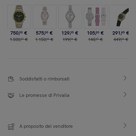
750
,
€
575
,
€
129
,
€
105
,
€
291
,
€
00
00
35
00
85
1
.
500
,
€
1
.
150
,
€
199
,
€
140
,
€
449
,
€
00
00
00
00
00
Soddisfatti o rimborsati
Le promesse di Privalia
A proposito del venditore