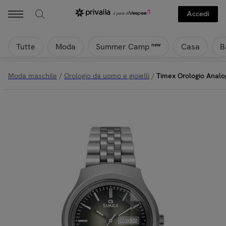
Timex - Timex Orologio Analogico Al Quarzo Q Timex Reissue | Priv
Accedi
Tutte
Moda
Casa
B
new
Summer Camp
Moda maschile
/
Orologio da uomo e gioielli
/
Timex Orologio Analo