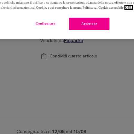
 quelli che misurano il traffico o consentono la presentazione adattata delle nostre offerte e non 
ulteriori informazioni sui Cookie, puoi consultare la nostra Politica sui Cookie accessibile
QUI.
Modello:
TU
Configurare
Accettare
1
Aggiungi al carrello
Venduto da
Piquadro
Condividi questo articolo
Consegna: tra il
12/08
e il
15/08