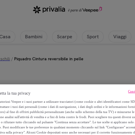
Casa
Bambini
Scarpe
Sport
Viaggi
chili
/
Piquadro Cintura reversibile in pelle
Piquadro
Cont
etta la tua privacy
Piquadro Cintura reversibile in pel
torizzi Veepee e i suoi partner a utilizzare tracciatori (come cookie o altri identificatori come SD
trattare i tuoi dati personali (come i dati di navigazione, i dati degli ordini e le informazioni forni
) al fine di offrirti pubblicità personalizzate (anche sullo schermo della tua TV) e misurarne le 
119
,
€
00
ne analisi sull'attività di vendita e a fini di lotta contro le frodi. Puoi scegliere tra questi diversi u
o rifiutare tutto cliccando sul pulsante "Continua senza accettare". Le tue scelte si applicano sol
o. Puoi modificare le tue preferenze in qualsiasi momento cliccando sul link "Configurare" accessib
tiva sulla privacy". Alcuni Cookie depositati sono anche necessari per il corretto funzionamento d