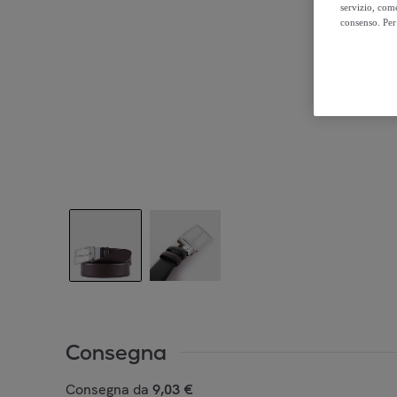
servizio, come
consenso. Per 
Consegna
Consegna da
9,03 €