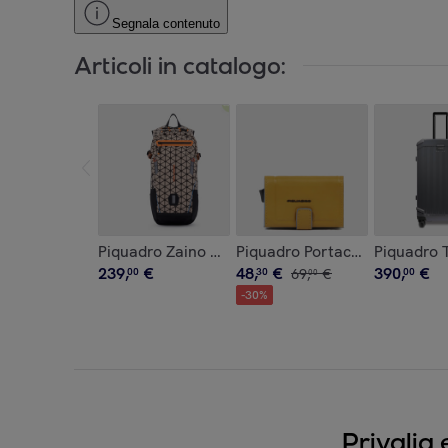
Segnala contenuto
Articoli in catalogo:
Piquadro Zaino da biking
Piquadro Portacarte automat
Piquadro T
239
,
€
48
,
€
390
,
€
00
30
69
,
€
00
00
-
30
%
Privalia 