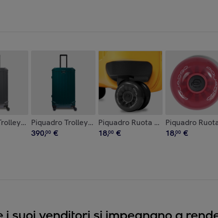
ico
rolley rigido a 4 ruote modello trunk piccolo
Piquadro Trolley rigido a 4 ruote modello trunk picco
Piquadro Ruota doppia intercambi
Piquadro Ruota
390
,
€
18
,
€
18
,
€
00
00
00
e i suoi venditori si impegnano a render