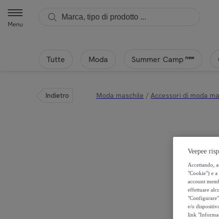
Menu
Tutte
Moda
new
Summer Camp
Indietro
Moda maschile
/
Accessori di moda mas
Veepee risp
Accettando, au
"Cookie") e a 
account membro
effettuare alcu
"Configurare" 
e/o dispositiv
link "Informa