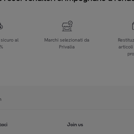
sicuro al
Marchi selezionati da
Restitu
0%
Privalia
articoli
pr
n
taci
Join us