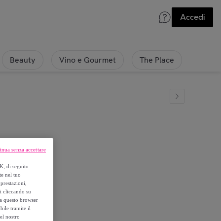
Accedi
Beauty
Vino e Gourmet
The Place
inua senza accettare
le
K, di seguito
te nel tuo
prestazioni,
si cliccando su
o a questo browser
ile tramite il
el nostro