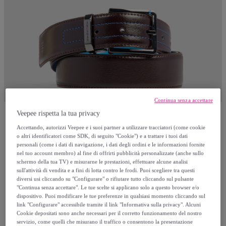
Continua senza accettare
Veepee rispetta la tua privacy
Piquadro
Accettando, autorizzi Veepee e i suoi partner a utilizzare tracciatori (come cookie
o altri identificatori come SDK, di seguito "Cookie") e a trattare i tuoi dati
personali (come i dati di navigazione, i dati degli ordini e le informazioni fornite
Piquadro Cintura in pelle con fibbia ad
nel tuo account membro) al fine di offrirti pubblicità personalizzate (anche sullo
schermo della tua TV) e misurarne le prestazioni, effettuare alcune analisi
ardiglione
sull'attività di vendita e a fini di lotta contro le frodi. Puoi scegliere tra questi
Modello:
TU
diversi usi cliccando su "Configurare" o rifiutare tutto cliccando sul pulsante
"Continua senza accettare". Le tue scelte si applicano solo a questo browser e/o
dispositivo. Puoi modificare le tue preferenze in qualsiasi momento cliccando sul
95
,
€
00
link "Configurare" accessibile tramite il link "Informativa sulla privacy". Alcuni
Cookie depositati sono anche necessari per il corretto funzionamento del nostro
servizio, come quelli che misurano il traffico o consentono la presentazione