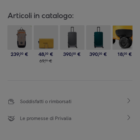
Articoli in catalogo:
239
,
€
48
,
€
390
,
€
390
,
€
18
,
€
00
30
00
00
00
69
,
€
00
Soddisfatti o rimborsati
Le promesse di Privalia