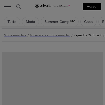
Accedi
Tutte
Moda
Casa
B
new
Summer Camp
Moda maschile
/
Accessori di moda maschili
/
Piquadro Cintura in p