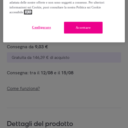
adattata delle nostre offerte e non sono soggetti a consenso. Per ulteriori
Venduto da
Piquadro
informazioni sui Cookie, puoi consultare la nostra Politica sui Cookie
accessibile
QUI.
Configurare
Accettare
Consegna
Consegna da
9,03 €
Gratuita da 146,39 € di acquisto
Consegna: tra il
12/08
e il
15/08
Come funziona?
Dettagli del prodotto