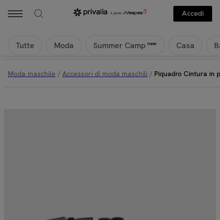
Accedi
Tutte
Moda
Casa
B
new
Summer Camp
Moda maschile
/
Accessori di moda maschili
/
Piquadro Cintura in p