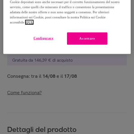
Cookie depositati sono anche necessari per il corretto funzionamento del nostro
Venduto da
Piquadro
servizio, come quelli che misurano il traffico o consentono la presentazione
adattata delle nostre offerte e non sono soggetti a consenso. Per ulteriori
informazioni sui Cookie, puoi consultare la nostra Politica sui Cookie
accessibile
QUI.
Consegna
Configurare
Accettare
Consegna da
9,03 €
Gratuita da 146,39 € di acquisto
Consegna: tra il
14/08
e il
17/08
Come funziona?
Dettagli del prodotto