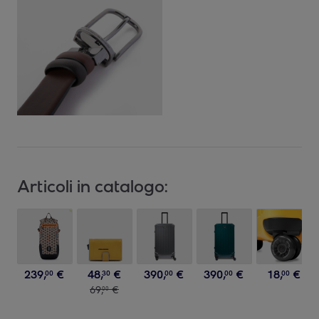
Articoli in catalogo:
239
,
€
48
,
€
390
,
€
390
,
€
18
,
€
00
30
00
00
00
69
,
€
00