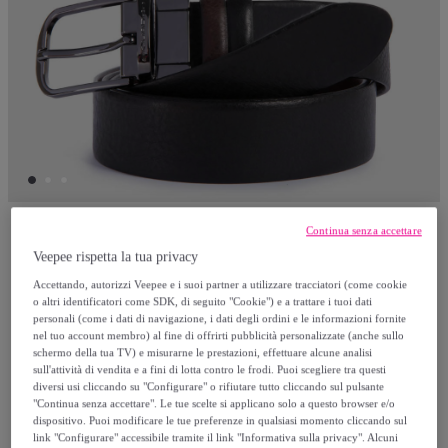
Continua senza accettare
Piquadro
Veepee rispetta la tua privacy
Accettando, autorizzi Veepee e i suoi partner a utilizzare tracciatori (come cookie
Piquadro Cintura in pelle con fibbia ad
o altri identificatori come SDK, di seguito "Cookie") e a trattare i tuoi dati
personali (come i dati di navigazione, i dati degli ordini e le informazioni fornite
ardiglione
nel tuo account membro) al fine di offrirti pubblicità personalizzate (anche sullo
Modello:
TU
schermo della tua TV) e misurarne le prestazioni, effettuare alcune analisi
sull'attività di vendita e a fini di lotta contro le frodi. Puoi scegliere tra questi
diversi usi cliccando su "Configurare" o rifiutare tutto cliccando sul pulsante
125
,
€
00
"Continua senza accettare". Le tue scelte si applicano solo a questo browser e/o
dispositivo. Puoi modificare le tue preferenze in qualsiasi momento cliccando sul
link "Configurare" accessibile tramite il link "Informativa sulla privacy". Alcuni