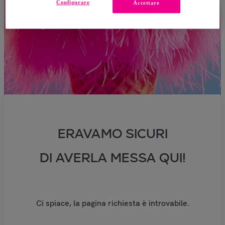
Configurare
Accettare
ERAVAMO SICURI
DI AVERLA MESSA QUI!
Ci spiace, la pagina richiesta è introvabile.