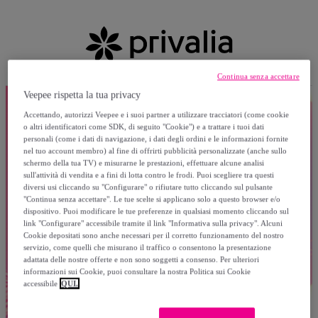
Continua senza accettare
Veepee rispetta la tua privacy
Accettando, autorizzi Veepee e i suoi partner a utilizzare tracciatori (come cookie
o altri identificatori come SDK, di seguito "Cookie") e a trattare i tuoi dati
personali (come i dati di navigazione, i dati degli ordini e le informazioni fornite
nel tuo account membro) al fine di offrirti pubblicità personalizzate (anche sullo
schermo della tua TV) e misurarne le prestazioni, effettuare alcune analisi
sull'attività di vendita e a fini di lotta contro le frodi. Puoi scegliere tra questi
diversi usi cliccando su "Configurare" o rifiutare tutto cliccando sul pulsante
"Continua senza accettare". Le tue scelte si applicano solo a questo browser e/o
dispositivo. Puoi modificare le tue preferenze in qualsiasi momento cliccando sul
link "Configurare" accessibile tramite il link "Informativa sulla privacy". Alcuni
Cookie depositati sono anche necessari per il corretto funzionamento del nostro
servizio, come quelli che misurano il traffico o consentono la presentazione
adattata delle nostre offerte e non sono soggetti a consenso. Per ulteriori
informazioni sui Cookie, puoi consultare la nostra Politica sui Cookie
accessibile
QUI.