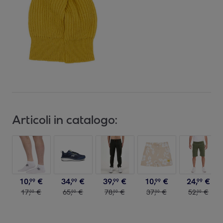
Articoli in catalogo:
10
,
€
34
,
€
39
,
€
10
,
€
24
,
€
99
99
99
99
99
17
,
€
65
,
€
78
,
€
37
,
€
52
,
€
00
00
00
00
00