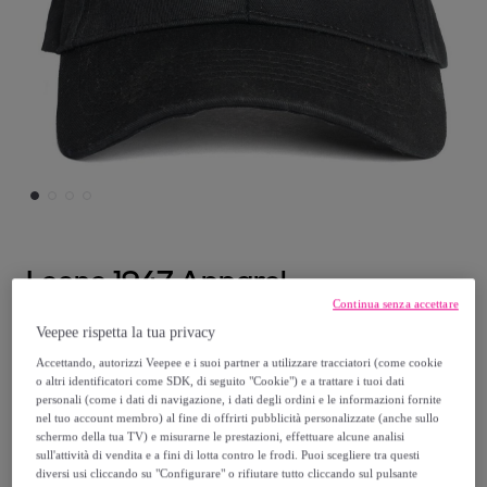
Leone 1947 Apparel
Continua senza accettare
Cappellino Leone Bold Color
Veepee rispetta la tua privacy
Modello:
TU
Accettando, autorizzi Veepee e i suoi partner a utilizzare tracciatori (come cookie
o altri identificatori come SDK, di seguito "Cookie") e a trattare i tuoi dati
personali (come i dati di navigazione, i dati degli ordini e le informazioni fornite
19
,
€
99
nel tuo account membro) al fine di offrirti pubblicità personalizzate (anche sullo
schermo della tua TV) e misurarne le prestazioni, effettuare alcune analisi
sull'attività di vendita e a fini di lotta contro le frodi. Puoi scegliere tra questi
28
,
€
00
diversi usi cliccando su "Configurare" o rifiutare tutto cliccando sul pulsante