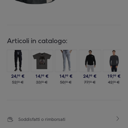
Articoli in catalogo:
24
,
€
14
,
€
14
,
€
24
,
€
19
,
€
99
99
99
99
99
52
,
€
33
,
€
50
,
€
77
,
€
42
,
€
00
00
00
00
00
Soddisfatti o rimborsati