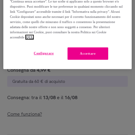
-
28
%
"Continua senza accettare". Le tue scelte si applicano solo a questo browser e/o
dispositivo. Puoi modificare le tue preferenze in qualsiasi momento cliccando sul
Guida alle taglie
link "Configurare" accessibile tramite il link "Informativa sulla privacy". Alcuni
Cookie depositati sono anche necessari per il corretto funzionamento del nostro
servizio, come quelli che misurano il traffico o consentono la presentazione
Venduto da
LEONE 1947 APPAREL
adattata delle nostre offerte e non sono soggetti a consenso. Per ulteriori
informazioni sui Cookie, puoi consultare la nostra Politica sui Cookie
accessibile
QUI.
Configurare
Accettare
Consegna
Consegna da
4,99 €
Gratuita da 60 € di acquisto
Consegna: tra il
13/08
e il
16/08
Come funziona?