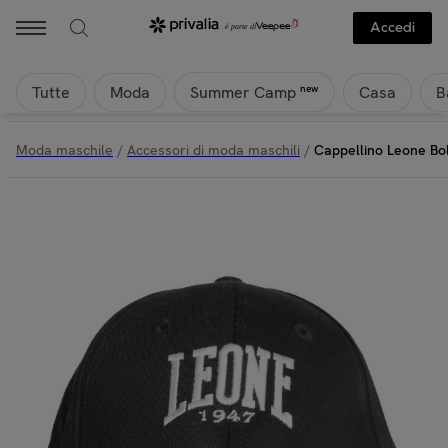
Accedi
Tutte
Moda
Casa
B
new
Summer Camp
Moda maschile
/
Accessori di moda maschili
/
Cappellino Leone Bo