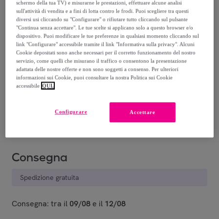
-
45
%
schermo della tua TV) e misurarne le prestazioni, effettuare alcune analisi
sull'attività di vendita e a fini di lotta contro le frodi. Puoi scegliere tra questi
diversi usi cliccando su "Configurare" o rifiutare tutto cliccando sul pulsante
"Continua senza accettare". Le tue scelte si applicano solo a questo browser e/o
dispositivo. Puoi modificare le tue preferenze in qualsiasi momento cliccando sul
link "Configurare" accessibile tramite il link "Informativa sulla privacy". Alcuni
Cookie depositati sono anche necessari per il corretto funzionamento del nostro
servizio, come quelli che misurano il traffico o consentono la presentazione
adattata delle nostre offerte e non sono soggetti a consenso. Per ulteriori
Beige
Grigio Scuro
informazioni sui Cookie, puoi consultare la nostra Politica sui Cookie
Art.26155
Art.26155
accessibile
QUI.
Venduto da
iMe_Company
Configurare
Accettare
Consegna
Spedizione gratuita
Consegna: tra il
09/08
e il
12/08