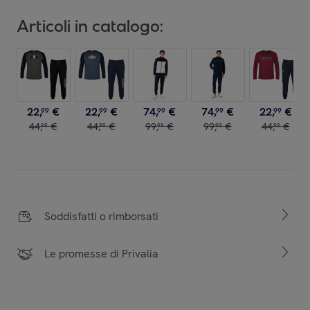
Articoli in catalogo:
22
,
€
22
,
€
74
,
€
74
,
€
22
,
€
99
99
99
99
99
44
,
€
44
,
€
99
,
€
99
,
€
44
,
€
99
99
99
99
99
Soddisfatti o rimborsati
Le promesse di Privalia