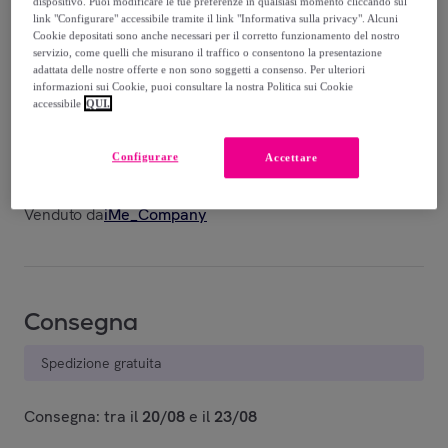
dispositivo. Puoi modificare le tue preferenze in qualsiasi momento cliccando sul
-
53
%
link "Configurare" accessibile tramite il link "Informativa sulla privacy". Alcuni
Cookie depositati sono anche necessari per il corretto funzionamento del nostro
servizio, come quelli che misurano il traffico o consentono la presentazione
adattata delle nostre offerte e non sono soggetti a consenso. Per ulteriori
informazioni sui Cookie, puoi consultare la nostra Politica sui Cookie
accessibile
QUI.
Navy
White
Zest
Bluette
Configurare
Accettare
Venduto da
iMe_Company
Consegna
Spedizione gratuita
Consegna: tra il
20/08
e il
23/08