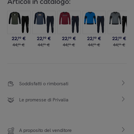
Articoli in catalogo:
22
,
€
22
,
€
22
,
€
22
,
€
22
,
€
99
99
99
99
99
44
,
€
44
,
€
44
,
€
44
,
€
44
,
€
99
99
99
99
99
Soddisfatti o rimborsati
Le promesse di Privalia
A proposito del venditore