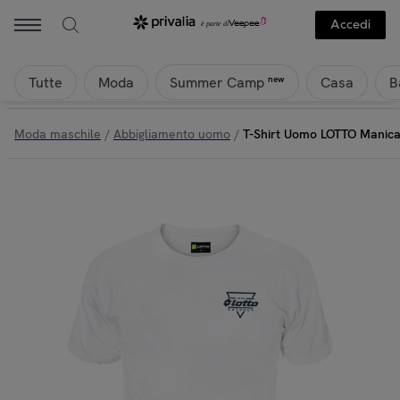
Accedi
Tutte
Moda
Casa
B
new
Summer Camp
Moda maschile
/
Abbigliamento uomo
/
T-Shirt Uomo LOTTO Manica