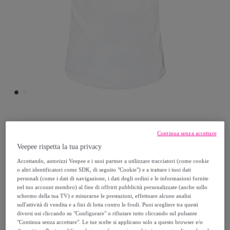
Lotto
Continua senza accettare
Veepee rispetta la tua privacy
T-Shirt Uomo LOTTO Manica Corta Cotone
Accettando, autorizzi Veepee e i suoi partner a utilizzare tracciatori (come cookie
Art.456056
o altri identificatori come SDK, di seguito "Cookie") e a trattare i tuoi dati
personali (come i dati di navigazione, i dati degli ordini e le informazioni fornite
nel tuo account membro) al fine di offrirti pubblicità personalizzate (anche sullo
13
,
€
99
schermo della tua TV) e misurarne le prestazioni, effettuare alcune analisi
sull'attività di vendita e a fini di lotta contro le frodi. Puoi scegliere tra questi
diversi usi cliccando su "Configurare" o rifiutare tutto cliccando sul pulsante
29
,
€
99
"Continua senza accettare". Le tue scelte si applicano solo a questo browser e/o