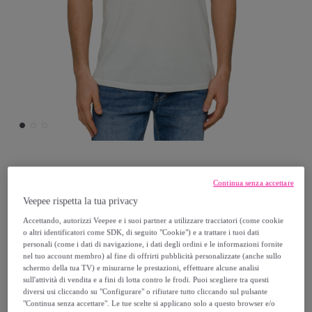
Hot Buttered
Continua senza accettare
Veepee rispetta la tua privacy
T-shirt TAIPAN 100% cotone bianco
Accettando, autorizzi Veepee e i suoi partner a utilizzare tracciatori (come cookie
o altri identificatori come SDK, di seguito "Cookie") e a trattare i tuoi dati
14
,
€
personali (come i dati di navigazione, i dati degli ordini e le informazioni fornite
40
nel tuo account membro) al fine di offrirti pubblicità personalizzate (anche sullo
schermo della tua TV) e misurarne le prestazioni, effettuare alcune analisi
38
,
€
sull'attività di vendita e a fini di lotta contro le frodi. Puoi scegliere tra questi
00
diversi usi cliccando su "Configurare" o rifiutare tutto cliccando sul pulsante
-
62
%
"Continua senza accettare". Le tue scelte si applicano solo a questo browser e/o