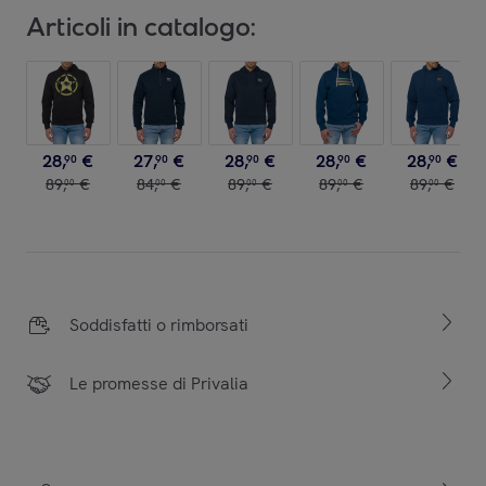
Articoli in catalogo:
28
,
€
27
,
€
28
,
€
28
,
€
28
,
€
90
90
90
90
90
89
,
€
84
,
€
89
,
€
89
,
€
89
,
€
00
00
00
00
00
Soddisfatti o rimborsati
Le promesse di Privalia