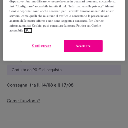
dispositivo. Puoi modificare le tue preferenze in qualsiasi momento cliccando sul
Guida alle taglie
link "Configurare" accessibile tramite il link "Informativa sulla privacy". Alcuni
Cookie depositati sono anche necessari per il corretto funzionamento del nostro
Venduto da
Hot Buttered
servizio, come quelli che misurano il traffico o consentono la presentazione
adattata delle nostre offerte e non sono soggetti a consenso. Per ulteriori
informazioni sui Cookie, puoi consultare la nostra Politica sui Cookie
accessibile
QUI.
Consegna
Configurare
Accettare
Consegna da
5,25 €
Gratuita da 90 € di acquisto
Consegna: tra il
14/08
e il
17/08
Come funziona?