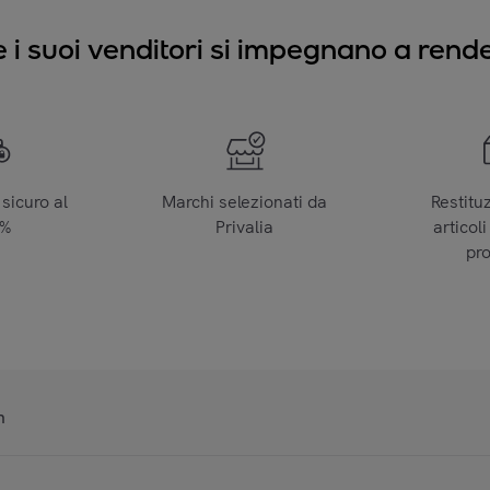
e i suoi venditori si impegnano a render
sicuro al
Marchi selezionati da
Restitu
0%
Privalia
articoli
pr
n