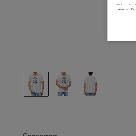
servizio, come
consenso. Per 
Consegna