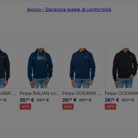
Avviso – Garanzia legale di conformità
ero
 Blu navy
ANIK con cappuccio in cotone Blu navy
Felpa BALIAN con cappuccio in cotone Blu chiaro
Felpa OCEANIK con cappuccio in c
Felpa OCEANIK
28
,
€
28
,
€
28
,
€
€
90
89
,
€
90
89
,
€
90
89
,
€
00
00
00
00
-
67
%
-
67
%
-
67
%