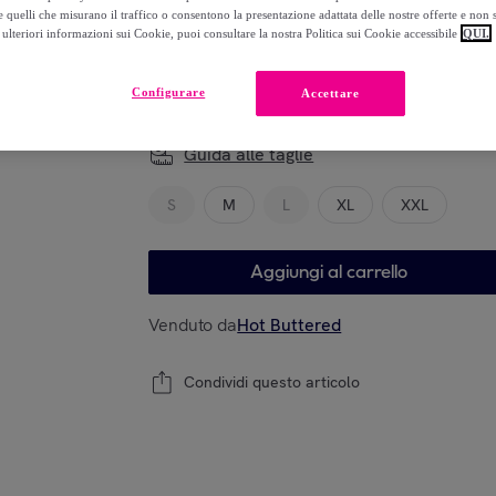
-
62
%
 quelli che misurano il traffico o consentono la presentazione adattata delle nostre offerte e non 
ulteriori informazioni sui Cookie, puoi consultare la nostra Politica sui Cookie accessibile
QUI.
Configurare
Accettare
Modello
Guida alle taglie
S
M
L
XL
XXL
Aggiungi al carrello
Venduto da
Hot Buttered
Condividi questo articolo