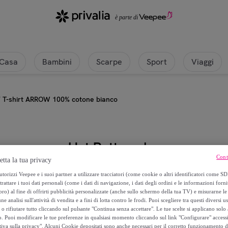
Casa
Bambini
Scarpe
Sport
Viaggi
/
T-shirt ARROW 100% cotone bianco
Hot Buttered
Cont
etta la tua privacy
T-shirt ARROW 100% cotone bia
torizzi Veepee e i suoi partner a utilizzare tracciatori (come cookie o altri identificatori come SD
trattare i tuoi dati personali (come i dati di navigazione, i dati degli ordini e le informazioni forni
) al fine di offrirti pubblicità personalizzate (anche sullo schermo della tua TV) e misurarne le 
14
,
€
40
ne analisi sull'attività di vendita e a fini di lotta contro le frodi. Puoi scegliere tra questi diversi u
o rifiutare tutto cliccando sul pulsante "Continua senza accettare". Le tue scelte si applicano sol
o. Puoi modificare le tue preferenze in qualsiasi momento cliccando sul link "Configurare" accessib
38
,
€
00
tiva sulla privacy". Alcuni Cookie depositati sono anche necessari per il corretto funzionamento d