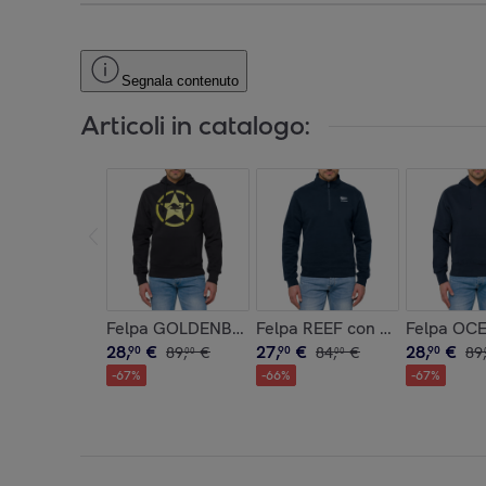
Segnala contenuto
Articoli in catalogo:
Felpa GOLDENBREED con cappuccio in cotone N
Felpa REEF con zip in cotone
Felpa OCE
28
,
€
27
,
€
28
,
€
90
89
,
€
90
84
,
€
90
89
,
00
00
-
67
%
-
66
%
-
67
%