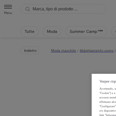
Menu
Tutte
Moda
new
Summer Camp
Indietro
Moda maschile
/
Abbigliamento uomo
Veepee risp
Accettando, au
"Cookie") e a 
account membro
effettuare alcu
"Configurare" 
e/o dispositiv
link "Informa