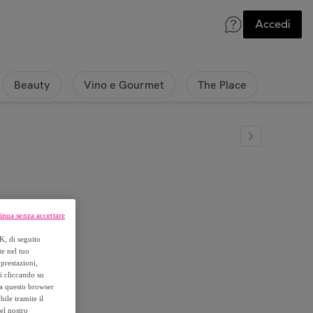
Accedi
Beauty
Vino e Gourmet
The Place
inua senza accettare
nco
K, di seguito
te nel tuo
prestazioni,
si cliccando su
o a questo browser
ile tramite il
el nostro