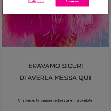
Configurare
Accettare
ERAVAMO SICURI
DI AVERLA MESSA QUI!
Ci spiace, la pagina richiesta è introvabile.