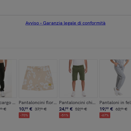
Avviso – Garanzia legale di conformità
t
 cargo da uomo con tasconi Leone Beach
Pantaloncini floreali da bambina Chic Boxing
Pantaloncini chino da uomo Minim
Pantaloni in f
10
,
€
24
,
€
19
,
€
€
99
37
,
€
99
52
,
€
99
62
,
€
00
00
00
00
-
70
%
-
51
%
-
67
%