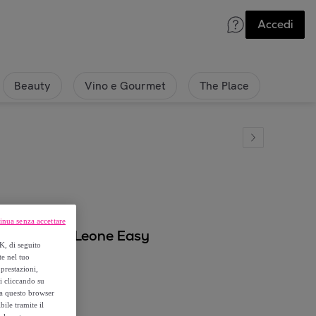
Accedi
Beauty
Vino e Gourmet
The Place
inua senza accettare
con passanti Leone Easy
K, di seguito
te nel tuo
prestazioni,
si cliccando su
o a questo browser
ile tramite il