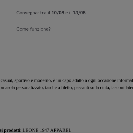
Consegna: tra il
10/08
e il
13/08
Come funziona?
casual, sportivo e moderno, è un capo adatto a ogni occasione informale e
on asola personalizzato, tasche a filetto, passanti sulla cinta, tasconi late
i prodotti
: LEONE 1947 APPAREL