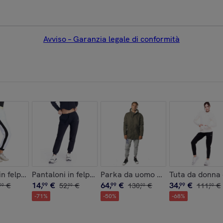
Avviso – Garanzia legale di conformità
etti Sequins
 in felpa da donna Neon
Pantaloni in felpa da donna con polsini Basic
Parka da uomo Leone 1947 Appar
Tuta da donna 
14
,
€
64
,
€
34
,
€
€
99
52
,
€
99
130
,
€
99
111
,
€
00
00
00
00
-
71
%
-
50
%
-
68
%