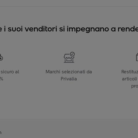
e i suoi venditori si impegnano a render
sicuro al
Marchi selezionati da
Restitu
0%
Privalia
articoli
pr
n