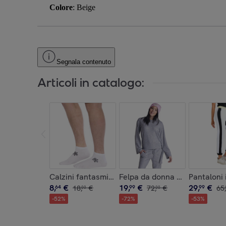
Colore
: Beige
Segnala contenuto
Articoli in catalogo:
Calzini fantasmino tri-pack Leone 1947 Apparel
Felpa da donna girocollo lacc
Pantaloni
8
,
€
19
,
€
29
,
€
64
18
,
€
99
72
,
€
99
65
,
00
00
-
52
%
-
72
%
-
53
%