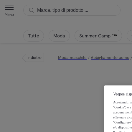
Menu
Tutte
Moda
new
Summer Camp
Indietro
Moda maschile
/
Abbigliamento uomo
Veepee risp
Accettando, au
"Cookie") e a 
account membro
effettuare alcu
"Configurare" 
e/o dispositiv