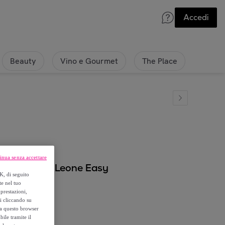
Accedi
Beauty
Vino e Gourmet
The Place
inua senza accettare
con passanti Leone Easy
K, di seguito
te nel tuo
prestazioni,
si cliccando su
o a questo browser
ile tramite il