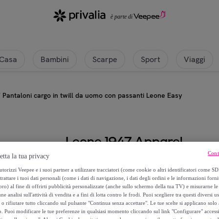
Casa
Bambini
Scarpe
Sport
Viaggi
/
Pantaloni cargo in twill da uomo con passanti Leone Easy
Leone 1947 Apparel
Cont
etta la tua privacy
Pantaloni cargo in twill da uomo 
torizzi Veepee e i suoi partner a utilizzare tracciatori (come cookie o altri identificatori come SD
trattare i tuoi dati personali (come i dati di navigazione, i dati degli ordini e le informazioni forni
39
,
€
99
) al fine di offrirti pubblicità personalizzate (anche sullo schermo della tua TV) e misurarne le 
ne analisi sull'attività di vendita e a fini di lotta contro le frodi. Puoi scegliere tra questi diversi u
o rifiutare tutto cliccando sul pulsante "Continua senza accettare". Le tue scelte si applicano sol
78
,
€
o. Puoi modificare le tue preferenze in qualsiasi momento cliccando sul link "Configurare" accessib
00