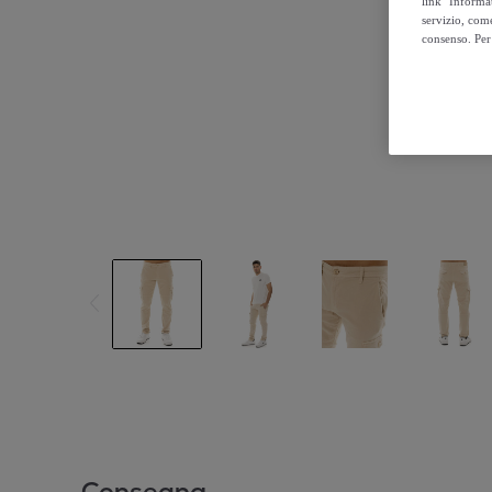
link "Informa
servizio, come
consenso. Per 
Consegna