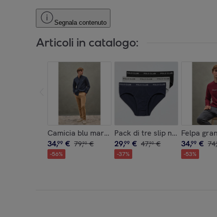
Segnala contenuto
Articoli in catalogo:
Camicia blu marino, regular fit con collo con bott
Pack di tre slip nero, grigio 
Felpa gran
34
,
€
29
,
€
34
,
€
99
79
,
€
99
47
,
€
99
74
,
90
90
-
56
%
-
37
%
-
53
%