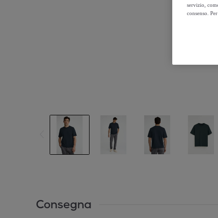
servizio, come
consenso. Per 
Consegna