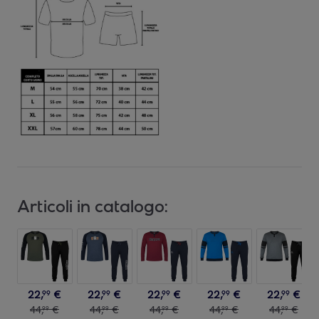
Articoli in catalogo:
22
,
€
22
,
€
22
,
€
22
,
€
22
,
€
99
99
99
99
99
44
,
€
44
,
€
44
,
€
44
,
€
44
,
€
99
99
99
99
99