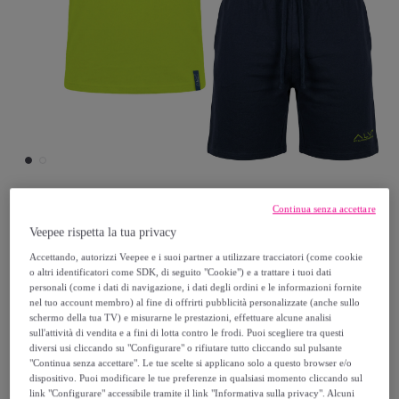
Continua senza accettare
Alviero Martini
Veepee rispetta la tua privacy
Accettando, autorizzi Veepee e i suoi partner a utilizzare tracciatori (come cookie
Completo Uomo ALVIERO MARTINI Manica
o altri identificatori come SDK, di seguito "Cookie") e a trattare i tuoi dati
personali (come i dati di navigazione, i dati degli ordini e le informazioni fornite
Corta Cotone
nel tuo account membro) al fine di offrirti pubblicità personalizzate (anche sullo
schermo della tua TV) e misurarne le prestazioni, effettuare alcune analisi
17
,
€
sull'attività di vendita e a fini di lotta contro le frodi. Puoi scegliere tra questi
99
diversi usi cliccando su "Configurare" o rifiutare tutto cliccando sul pulsante
"Continua senza accettare". Le tue scelte si applicano solo a questo browser e/o
dispositivo. Puoi modificare le tue preferenze in qualsiasi momento cliccando sul
34
,
€
99
link "Configurare" accessibile tramite il link "Informativa sulla privacy". Alcuni