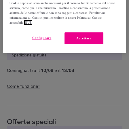
-
48
%
Cookie depositati sono anche necessari per il corretto funzionamento del nostro
servizio, come quelli che misurano il traffico o consentono la presentazione
Venduto da
iMe_Company
adattata delle nostre offerte e non sono soggetti a consenso. Per ulteriori
informazioni sui Cookie, puoi consultare la nostra Politica sui Cookie
accessibile
QUI.
Configurare
Accettare
Consegna
Spedizione gratuita
Consegna: tra il
10/08
e il
13/08
Come funziona?
Offerte speciali