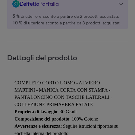
L’effetto farfalla
5 %
di ulteriore sconto a partire da 2 prodotti acquistati,
10 %
di ulteriore sconto a partire da 3 prodotti acquistati,
15 %
di ulteriore sconto a partire da 4 prodotti acquistati,
20 %
di ulteriore sconto a partire da 5 prodotti acquistati,
su una selezione di marchi.
Dettagli del prodotto
COMPLETO CORTO UOMO - ALVIERO
MARTINI - MANICA CORTA CON STAMPA -
PANTALONCINO CON TASCHE LATERALI -
COLLEZIONE PRIMAVERA ESTATE
Proprietà di lavaggio
: 30 Gradi
Composizione del prodotto
: 100% Cotone
Avvertenze e sicurezza
: Seguire istruzioni riportate su
etichetta interna del prodotto