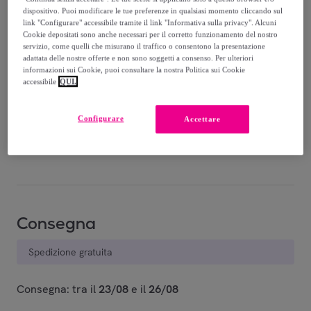
-
51
%
dispositivo. Puoi modificare le tue preferenze in qualsiasi momento cliccando sul
link "Configurare" accessibile tramite il link "Informativa sulla privacy". Alcuni
Cookie depositati sono anche necessari per il corretto funzionamento del nostro
servizio, come quelli che misurano il traffico o consentono la presentazione
adattata delle nostre offerte e non sono soggetti a consenso. Per ulteriori
informazioni sui Cookie, puoi consultare la nostra Politica sui Cookie
accessibile
QUI.
White / Dark
Lime / Blue
Green
Art.1024
Configurare
Accettare
Art.1024
Venduto da
iMe_Company
Consegna
Spedizione gratuita
Consegna: tra il
23/08
e il
26/08