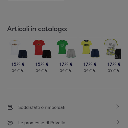
Articoli in catalogo:
15
,
€
15
,
€
17
,
€
17
,
€
17
,
€
99
99
99
99
99
34
,
€
34
,
€
34
,
€
34
,
€
39
,
€
99
99
99
99
99
Soddisfatti o rimborsati
Le promesse di Privalia