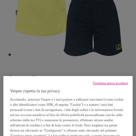
Australian
Continua senza accettare
Completo Homewear Uomo Corto
Veepee rispetta la tua privacy
AUSTRALIAN Cotone
Accettando, autorizzi Veepee e i suoi partner a utilizzare tracciatori (come cookie
o altri identificatori come SDK, di seguito "Cookie") e a trattare i tuoi dati
personali (come i dati di navigazione, i dati degli ordini e le informazioni fornite
16
,
€
99
nel tuo account membro) al fine di offrirti pubblicità personalizzate (anche sullo
schermo della tua TV) e misurarne le prestazioni, effettuare alcune analisi
sull'attività di vendita e a fini di lotta contro le frodi. Puoi scegliere tra questi
34
,
€
99
diversi usi cliccando su "Configurare" o rifiutare tutto cliccando sul pulsante
"Continua senza accettare". Le tue scelte si applicano solo a questo browser e/o