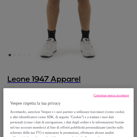
Leone 1947 Apparel
Bermuda da uomo Boxing Legend
Continua senza accettare
Veepee rispetta la tua privacy
24
,
€
99
Accettando, autorizzi Veepee e i suoi partner a utilizzare tracciatori (come cookie
o altri identificatori come SDK, di seguito "Cookie") e a trattare i tuoi dati
52
,
€
personali (come i dati di navigazione, i dati degli ordini e le informazioni fornite
00
nel tuo account membro) al fine di offrirti pubblicità personalizzate (anche sullo
-
51
%
schermo della tua TV) e misurarne le prestazioni, effettuare alcune analisi