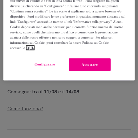
sull'attività di vendita e a fini di lotta contro le frodi. Puoi scegliere tra questi
Guida alle taglie
diversi usi cliccando su "Configurare" o rifiutare tutto cliccando sul pulsante
"Continua senza accettare". Le tue scelte si applicano solo a questo browser e/o
Venduto da
LEONE 1947 APPAREL
dispositivo. Puoi modificare le tue preferenze in qualsiasi momento cliccando sul
link "Configurare" accessibile tramite il link "Informativa sulla privacy". Alcuni
Cookie depositati sono anche necessari per il corretto funzionamento del nostro
servizio, come quelli che misurano il traffico o consentono la presentazione
adattata delle nostre offerte e non sono soggetti a consenso. Per ulteriori
informazioni sui Cookie, puoi consultare la nostra Politica sui Cookie
accessibile
QUI.
Consegna
Consegna da
4,99 €
Configurare
Accettare
Gratuita da 60 € di acquisto
Consegna: tra il
11/08
e il
14/08
Come funziona?