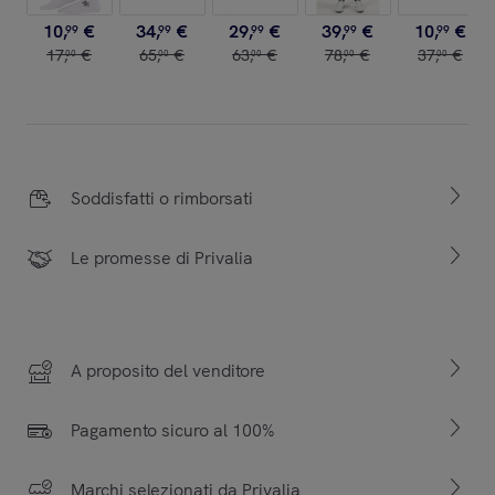
10
,
€
34
,
€
29
,
€
39
,
€
10
,
€
99
99
99
99
99
17
,
€
65
,
€
63
,
€
78
,
€
37
,
€
00
00
00
00
00
Soddisfatti o rimborsati
Le promesse di Privalia
A proposito del venditore
Pagamento sicuro al 100%
Marchi selezionati da Privalia