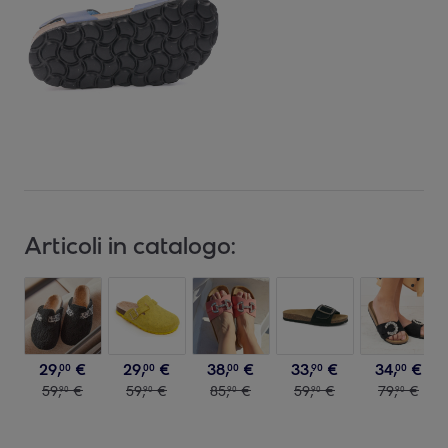
Articoli in catalogo:
29
,
€
29
,
€
38
,
€
33
,
€
34
,
€
00
00
00
90
00
59
,
€
59
,
€
85
,
€
59
,
€
79
,
€
90
90
90
90
90