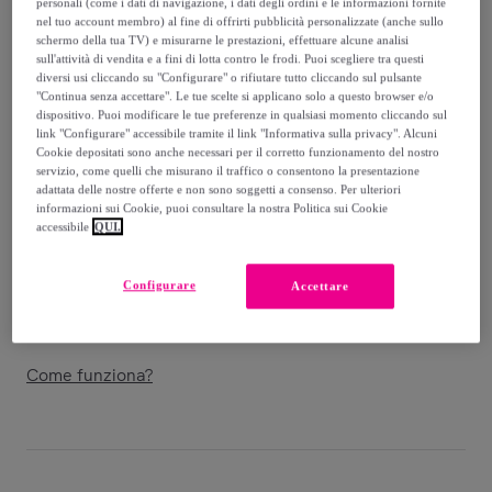
personali (come i dati di navigazione, i dati degli ordini e le informazioni fornite
-
72
%
nel tuo account membro) al fine di offrirti pubblicità personalizzate (anche sullo
schermo della tua TV) e misurarne le prestazioni, effettuare alcune analisi
Guida alle taglie
sull'attività di vendita e a fini di lotta contro le frodi. Puoi scegliere tra questi
diversi usi cliccando su "Configurare" o rifiutare tutto cliccando sul pulsante
Venduto da
Grupo DS
"Continua senza accettare". Le tue scelte si applicano solo a questo browser e/o
dispositivo. Puoi modificare le tue preferenze in qualsiasi momento cliccando sul
link "Configurare" accessibile tramite il link "Informativa sulla privacy". Alcuni
Cookie depositati sono anche necessari per il corretto funzionamento del nostro
servizio, come quelli che misurano il traffico o consentono la presentazione
adattata delle nostre offerte e non sono soggetti a consenso. Per ulteriori
Consegna
informazioni sui Cookie, puoi consultare la nostra Politica sui Cookie
accessibile
QUI.
Spedizione gratuita
Configurare
Accettare
Consegna: tra il
14/08
e il
17/08
Come funziona?