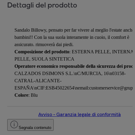
Dettagli del prodotto
Sandalo Billowy, pensato per far vivere al meglio l'estate anche 
bambini!! Con la sua suola interamente in cuoio, il comfort è
assicurato. rimuoverà dai piedi.
Composizione del prodotto
: ESTERNA PELLE, INTERNA
PELLE, SUOLA SINTETICA
Operatore economico responsabile della sicurezza dei prodo
CALZADOS DSIMONS S.L.\nC/MURCIA, 16\n03158-
CATRAL-ALICANTE-
ESPAÑA\nCIF:ESB45022654\nemail:customerservice@grupo
Colore
: Blu
Avviso – Garanzia legale di conformità
Segnala contenuto