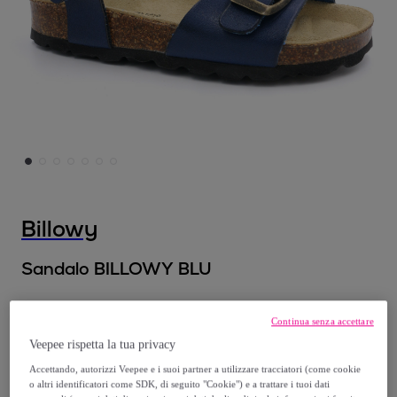
Billowy
Sandalo BILLOWY BLU
A partire da
Continua senza accettare
17
,
€
00
Veepee rispetta la tua privacy
Accettando, autorizzi Veepee e i suoi partner a utilizzare tracciatori (come cookie
61
,
€
90
o altri identificatori come SDK, di seguito "Cookie") e a trattare i tuoi dati