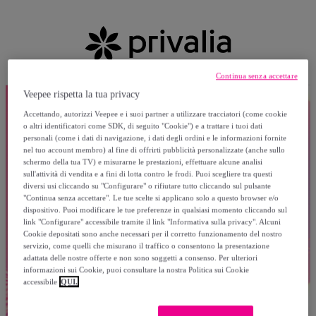
Continua senza accettare
Veepee rispetta la tua privacy
Accettando, autorizzi Veepee e i suoi partner a utilizzare tracciatori (come cookie
o altri identificatori come SDK, di seguito "Cookie") e a trattare i tuoi dati
personali (come i dati di navigazione, i dati degli ordini e le informazioni fornite
nel tuo account membro) al fine di offrirti pubblicità personalizzate (anche sullo
schermo della tua TV) e misurarne le prestazioni, effettuare alcune analisi
sull'attività di vendita e a fini di lotta contro le frodi. Puoi scegliere tra questi
diversi usi cliccando su "Configurare" o rifiutare tutto cliccando sul pulsante
"Continua senza accettare". Le tue scelte si applicano solo a questo browser e/o
dispositivo. Puoi modificare le tue preferenze in qualsiasi momento cliccando sul
link "Configurare" accessibile tramite il link "Informativa sulla privacy". Alcuni
Cookie depositati sono anche necessari per il corretto funzionamento del nostro
servizio, come quelli che misurano il traffico o consentono la presentazione
adattata delle nostre offerte e non sono soggetti a consenso. Per ulteriori
informazioni sui Cookie, puoi consultare la nostra Politica sui Cookie
accessibile
QUI.