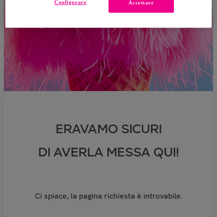
Configurare
Accettare
ERAVAMO SICURI
DI AVERLA MESSA QUI!
Ci spiace, la pagina richiesta è introvabile.