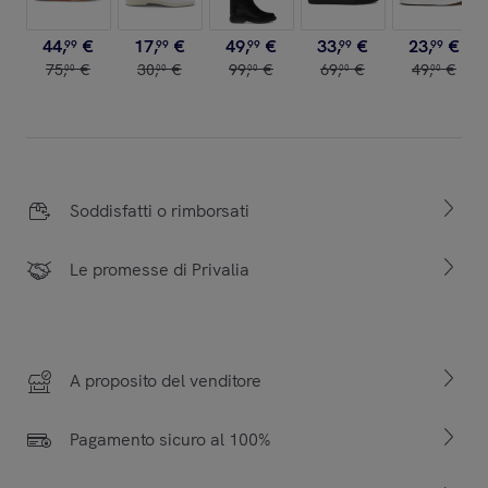
44
,
€
17
,
€
49
,
€
33
,
€
23
,
€
99
99
99
99
99
75
,
€
30
,
€
99
,
€
69
,
€
49
,
€
00
00
00
00
00
Soddisfatti o rimborsati
Le promesse di Privalia
A proposito del venditore
Pagamento sicuro al 100%