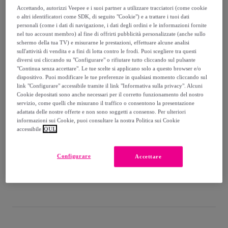
-
50
%
Accettando, autorizzi Veepee e i suoi partner a utilizzare tracciatori (come cookie
o altri identificatori come SDK, di seguito "Cookie") e a trattare i tuoi dati
Venduto da
Superga
personali (come i dati di navigazione, i dati degli ordini e le informazioni fornite
nel tuo account membro) al fine di offrirti pubblicità personalizzate (anche sullo
schermo della tua TV) e misurarne le prestazioni, effettuare alcune analisi
sull'attività di vendita e a fini di lotta contro le frodi. Puoi scegliere tra questi
diversi usi cliccando su "Configurare" o rifiutare tutto cliccando sul pulsante
"Continua senza accettare". Le tue scelte si applicano solo a questo browser e/o
Consegna
dispositivo. Puoi modificare le tue preferenze in qualsiasi momento cliccando sul
link "Configurare" accessibile tramite il link "Informativa sulla privacy". Alcuni
Cookie depositati sono anche necessari per il corretto funzionamento del nostro
Consegna da
7 €
servizio, come quelli che misurano il traffico o consentono la presentazione
adattata delle nostre offerte e non sono soggetti a consenso. Per ulteriori
Gratuita da 50 € di acquisto
informazioni sui Cookie, puoi consultare la nostra Politica sui Cookie
accessibile
QUI.
Consegna: tra il
13/08
e il
16/08
Configurare
Accettare
Come funziona?