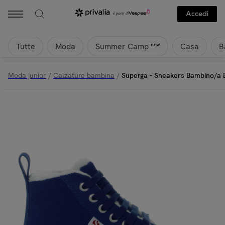
Superga - Superga - Sneakers Bambino/a Blu - 2696 Kids Stripe Suede
Accedi
Tutte
Moda
Casa
B
new
Summer Camp
Moda junior
/
Calzature bambina
/
Superga - Sneakers Bambino/a B