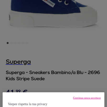
Superga
Superga - Sneakers Bambino/a Blu - 2696
Kids Stripe Suede
41
,
€
99
Continua senza accettare
85
,
€
00
Veepee rispetta la tua privacy