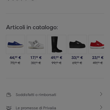
Articoli in catalogo:
44
,
€
17
,
€
49
,
€
33
,
€
23
,
€
99
99
99
99
99
75
,
€
30
,
€
99
,
€
69
,
€
49
,
€
00
00
00
00
00
Soddisfatti o rimborsati
Le promesse di Privalia