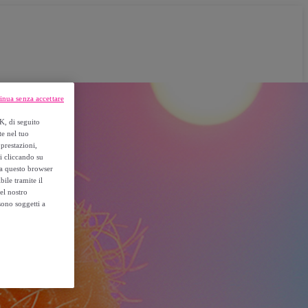
inua senza accettare
K, di seguito
te nel tuo
prestazioni,
si cliccando su
o a questo browser
ile tramite il
el nostro
sono soggetti a