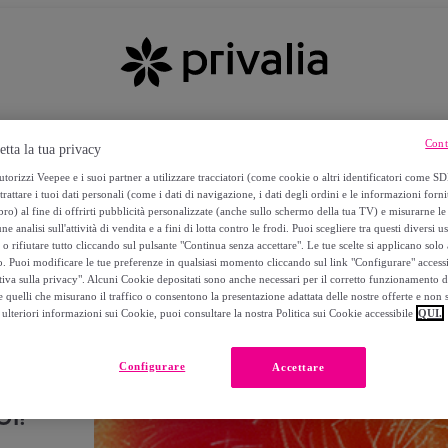
Cont
etta la tua privacy
torizzi Veepee e i suoi partner a utilizzare tracciatori (come cookie o altri identificatori come SD
trattare i tuoi dati personali (come i dati di navigazione, i dati degli ordini e le informazioni forni
) al fine di offrirti pubblicità personalizzate (anche sullo schermo della tua TV) e misurarne le 
ne analisi sull'attività di vendita e a fini di lotta contro le frodi. Puoi scegliere tra questi diversi u
o rifiutare tutto cliccando sul pulsante "Continua senza accettare". Le tue scelte si applicano sol
o. Puoi modificare le tue preferenze in qualsiasi momento cliccando sul link "Configurare" accessib
tiva sulla privacy". Alcuni Cookie depositati sono anche necessari per il corretto funzionamento d
 quelli che misurano il traffico o consentono la presentazione adattata delle nostre offerte e non 
ulteriori informazioni sui Cookie, puoi consultare la nostra Politica sui Cookie accessibile
QUI.
Configurare
Accettare
I!