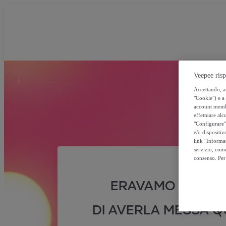
Veepee risp
Accettando, au
"Cookie") e a 
account membro
effettuare alcu
"Configurare" 
e/o dispositiv
link "Informa
servizio, come
consenso. Per 
ERAVAMO SICURI
DI AVERLA MESSA QU