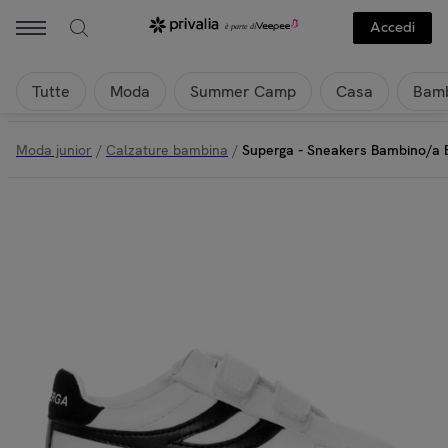
Superga - Superga - Sneakers Bambino/a Bianco - 4832 Kids Straps M
Accedi
Tutte
Moda
Summer Camp
Casa
Bamb
Moda junior
/
Calzature bambina
/
Superga - Sneakers Bambino/a B