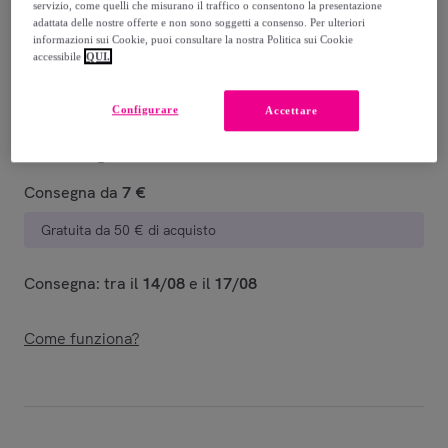
-
50
%
servizio, come quelli che misurano il traffico o consentono la presentazione
adattata delle nostre offerte e non sono soggetti a consenso. Per ulteriori
Venduto da
Superga
informazioni sui Cookie, puoi consultare la nostra Politica sui Cookie
accessibile
QUI.
Configurare
Accettare
Consegna
Consegna da
7 €
Gratuita da 50 € di acquisto
Consegna: tra il
14/08
e il
17/08
Come funziona?