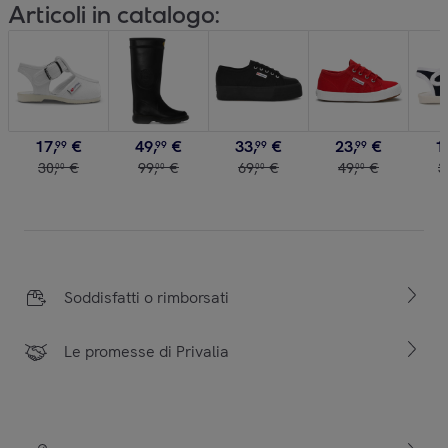
Articoli in catalogo:
17
,
€
49
,
€
33
,
€
23
,
€
1
99
99
99
99
30
,
€
99
,
€
69
,
€
49
,
€
3
00
00
00
00
Soddisfatti o rimborsati
Le promesse di Privalia