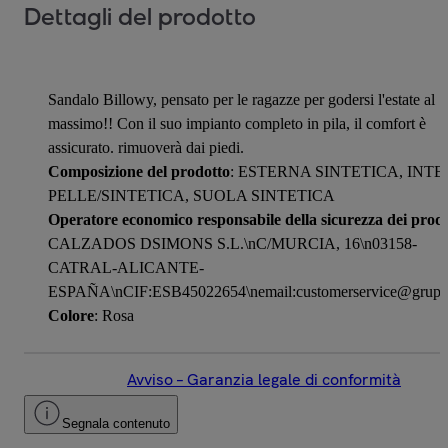
Dettagli del prodotto
Sandalo Billowy, pensato per le ragazze per godersi l'estate al
massimo!! Con il suo impianto completo in pila, il comfort è
assicurato. rimuoverà dai piedi.
Composizione del prodotto
: ESTERNA SINTETICA, INT
PELLE/SINTETICA, SUOLA SINTETICA
Operatore economico responsabile della sicurezza dei prodo
CALZADOS DSIMONS S.L.\nC/MURCIA, 16\n03158-
CATRAL-ALICANTE-
ESPAÑA\nCIF:ESB45022654\nemail:customerservice@grupo
Colore
: Rosa
Avviso – Garanzia legale di conformità
Segnala contenuto