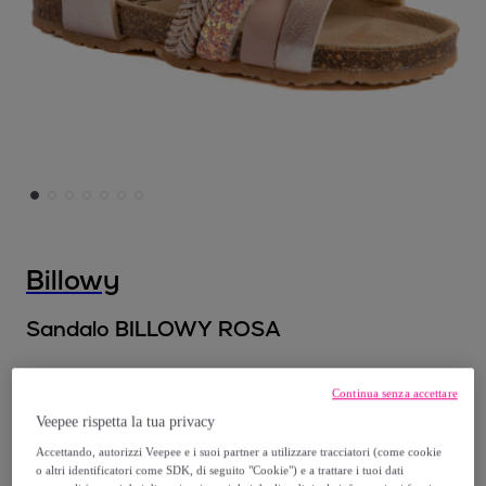
Billowy
Sandalo BILLOWY ROSA
A partire da
Continua senza accettare
29
,
€
00
Veepee rispetta la tua privacy
Accettando, autorizzi Veepee e i suoi partner a utilizzare tracciatori (come cookie
59
,
€
90
o altri identificatori come SDK, di seguito "Cookie") e a trattare i tuoi dati