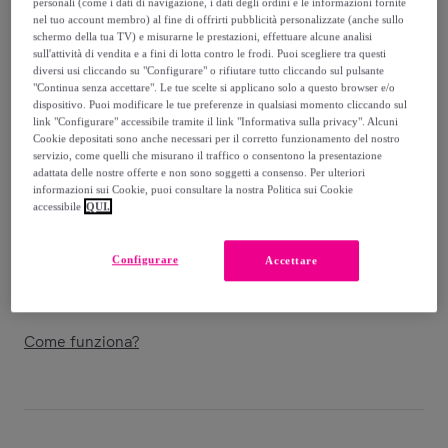
personali (come i dati di navigazione, i dati degli ordini e le informazioni fornite
-
51
%
nel tuo account membro) al fine di offrirti pubblicità personalizzate (anche sullo
schermo della tua TV) e misurarne le prestazioni, effettuare alcune analisi
Guida alle taglie
sull'attività di vendita e a fini di lotta contro le frodi. Puoi scegliere tra questi
diversi usi cliccando su "Configurare" o rifiutare tutto cliccando sul pulsante
Venduto da
Grupo DS
"Continua senza accettare". Le tue scelte si applicano solo a questo browser e/o
dispositivo. Puoi modificare le tue preferenze in qualsiasi momento cliccando sul
link "Configurare" accessibile tramite il link "Informativa sulla privacy". Alcuni
Cookie depositati sono anche necessari per il corretto funzionamento del nostro
servizio, come quelli che misurano il traffico o consentono la presentazione
adattata delle nostre offerte e non sono soggetti a consenso. Per ulteriori
Consegna
informazioni sui Cookie, puoi consultare la nostra Politica sui Cookie
accessibile
QUI.
Spedizione gratuita
Configurare
Accettare
Consegna: tra il
15/08
e il
18/08
Come funziona?