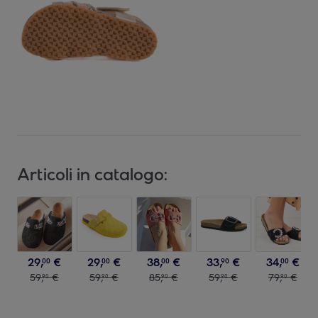
Articoli in catalogo:
29
,
€
29
,
€
38
,
€
33
,
€
34
,
€
00
00
00
90
00
59
,
€
59
,
€
85
,
€
59
,
€
79
,
€
90
90
90
90
90