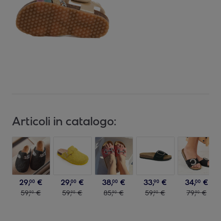
Articoli in catalogo:
29
,
€
29
,
€
38
,
€
33
,
€
34
,
€
00
00
00
90
00
59
,
€
59
,
€
85
,
€
59
,
€
79
,
€
90
90
90
90
90