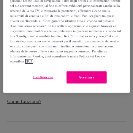
personali (come i dati di navigazione, i dati degli ordini e le informazioni fornite
-
51
%
nel tuo account membro) al fine di offrirti pubblicità personalizzate (anche sullo
schermo della tua TV) e misurarne le prestazioni, effettuare alcune analisi
Guida alle taglie
sull'attività di vendita e a fini di lotta contro le frodi. Puoi scegliere tra questi
diversi usi cliccando su "Configurare" o rifiutare tutto cliccando sul pulsante
Venduto da
Grupo DS
"Continua senza accettare". Le tue scelte si applicano solo a questo browser e/o
dispositivo. Puoi modificare le tue preferenze in qualsiasi momento cliccando sul
link "Configurare" accessibile tramite il link "Informativa sulla privacy". Alcuni
Cookie depositati sono anche necessari per il corretto funzionamento del nostro
servizio, come quelli che misurano il traffico o consentono la presentazione
adattata delle nostre offerte e non sono soggetti a consenso. Per ulteriori
Consegna
informazioni sui Cookie, puoi consultare la nostra Politica sui Cookie
accessibile
QUI.
Spedizione gratuita
Configurare
Accettare
Consegna: tra il
16/08
e il
19/08
Come funziona?