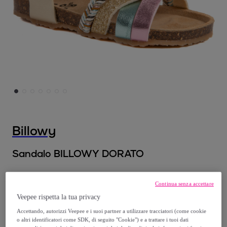
Billowy
Sandalo BILLOWY DORATO
A partire da
Continua senza accettare
28
,
€
00
Veepee rispetta la tua privacy
Accettando, autorizzi Veepee e i suoi partner a utilizzare tracciatori (come cookie
57
,
€
90
o altri identificatori come SDK, di seguito "Cookie") e a trattare i tuoi dati