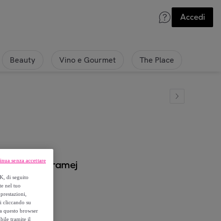
Accedi
Beauty
Vino e Gourmet
The Place
inua senza accettare
 - 1200-Macramej
K, di seguito
te nel tuo
prestazioni,
si cliccando su
o a questo browser
ile tramite il