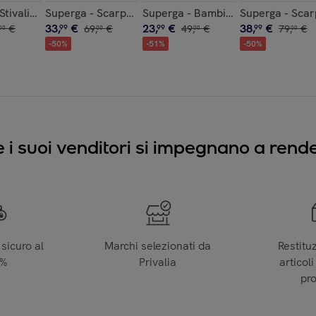
C
 Bianco - 1200-COTJ
 Stivali in gomma Uomo Donna Nero - 2038-RBRU RUBBER
Superga - Scarpe da donna Donna Nero - 2790ACO
Superga - Bambino/a Rosso - 275
Superga - Sca
33
,
€
23
,
€
38
,
€
€
99
69
,
€
99
49
,
€
99
79
,
€
00
00
00
00
-
50
%
-
51
%
-
50
%
e i suoi venditori si impegnano a render
sicuro al
Marchi selezionati da
Restitu
0%
Privalia
articoli
pr