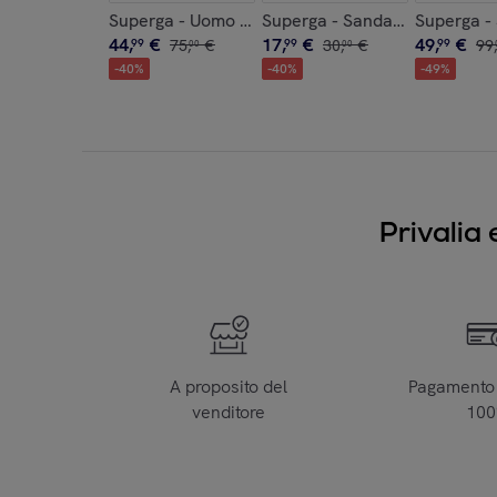
Superga - Uomo Donna Blu - 2750-COTU CLASSI
Superga - Sandali Bambino/a
Superga -
44
,
€
17
,
€
49
,
€
99
75
,
€
99
30
,
€
99
99
,
00
00
-
40
%
-
40
%
-
49
%
Privalia 
A proposito del
Pagamento 
venditore
10