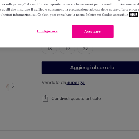
-
51
%
tiva sulla privacy". Alcuni Cookie depositati sono anche necessari per il corretto funzionamento d
 quelli che misurano il traffico o consentono la presentazione adattata delle nostre offerte e non 
ulteriori informazioni sui Cookie, puoi consultare la nostra Politica sui Cookie accessibile
QUI.
Modello
Configurare
Accettare
18
19
22
Aggiungi al carrello
Venduto da
Superga
Condividi questo articolo