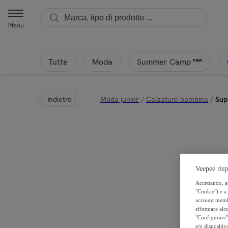
Superga - Superga - Sandali Bambina Rosa - 1200-Macramej | Privali
Menu
Tutte
Moda
new
Summer Camp
Indietro
Moda junior
/
Calzature bambina
/
Sup
Veepee risp
Accettando, au
"Cookie") e a 
account membro
effettuare alcu
"Configurare" 
e/o dispositiv