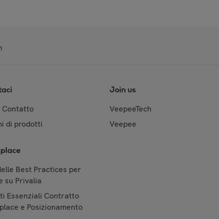
n
taci
Join us
& Contatto
VeepeeTech
i di prodotti
Veepee
place
elle Best Practices per
 su Privalia
i Essenziali Contratto
place e Posizionamento