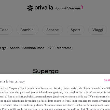
a
Casa
Bambini
Scarpe
Sport
Viaggi
erga - Sandali Bambina Rosa - 1200-Macramej
Superga
Cont
Superga - Sandali Bambina Rosa
etta la tua privacy
torizzi Veepee e i suoi partner a utilizzare tracciatori (come cookie o altri identificatori come SD
trattare i tuoi dati personali (come i dati di navigazione, i dati degli ordini e le informazioni forni
13
,
€
99
) al fine di offrirti pubblicità personalizzate (anche sullo schermo della tua TV) e misurarne le 
ne analisi sull'attività di vendita e a fini di lotta contro le frodi. Puoi scegliere tra questi diversi u
o rifiutare tutto cliccando sul pulsante "Continua senza accettare". Le tue scelte si applicano sol
29
,
€
00
o. Puoi modificare le tue preferenze in qualsiasi momento cliccando sul link "Configurare" accessib