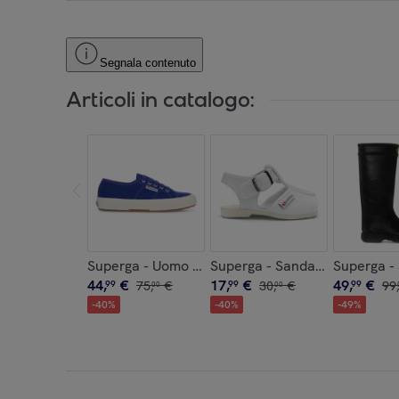
Segnala contenuto
Articoli in catalogo:
Superga - Uomo Donna Blu - 2750-COTU CLASSI
Superga - Sandali Bambino/a
Superga -
44
,
€
17
,
€
49
,
€
99
75
,
€
99
30
,
€
99
99
,
00
00
-
40
%
-
40
%
-
49
%