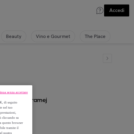
Accedi
Beauty
Vino e Gourmet
The Place
inua senza accettare
 - 1200-Macramej
K, di seguito
te nel tuo
prestazioni,
si cliccando su
o a questo browser
ile tramite il
el nostro