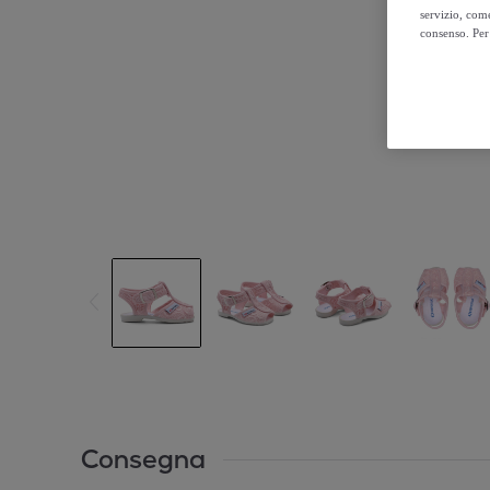
servizio, come
consenso. Per 
Consegna