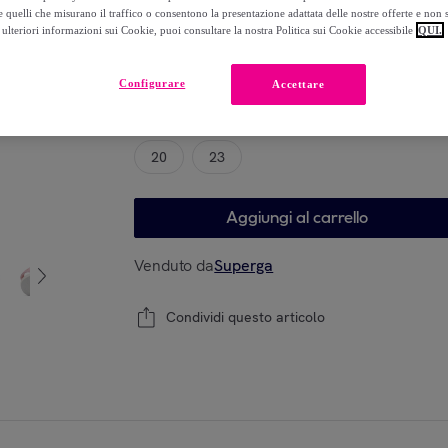
-
51
%
 quelli che misurano il traffico o consentono la presentazione adattata delle nostre offerte e non 
ulteriori informazioni sui Cookie, puoi consultare la nostra Politica sui Cookie accessibile
QUI.
Configurare
Accettare
Modello
20
23
Aggiungi al carrello
Venduto da
Superga
Condividi questo articolo