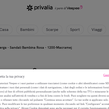
a
Casa
Bambini
Scarpe
Sport
Viaggi
erga - Sandali Bambina Rosa - 1200-Macramej
Superga
Cont
etta la tua privacy
Superga - Sandali Bambina Rosa
torizzi Veepee e i suoi partner a utilizzare tracciatori (come cookie o altri identificatori come SD
trattare i tuoi dati personali (come i dati di navigazione, i dati degli ordini e le informazioni forni
) al fine di offrirti pubblicità personalizzate (anche sullo schermo della tua TV) e misurarne le 
13
,
€
99
ne analisi sull'attività di vendita e a fini di lotta contro le frodi. Puoi scegliere tra questi diversi u
o rifiutare tutto cliccando sul pulsante "Continua senza accettare". Le tue scelte si applicano sol
o. Puoi modificare le tue preferenze in qualsiasi momento cliccando sul link "Configurare" accessib
29
,
€
00
tiva sulla privacy". Alcuni Cookie depositati sono anche necessari per il corretto funzionamento d