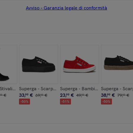
Avviso – Garanzia legale di conformità
C
 Bianco - 1200-COTJ
 Stivali in gomma Uomo Donna Nero - 2038-RBRU RUBBER
Superga - Scarpe da donna Donna Nero - 2790ACO
Superga - Bambino/a Rosso - 275
Superga - Sca
33
,
€
23
,
€
38
,
€
€
99
69
,
€
99
49
,
€
99
79
,
€
00
00
00
00
-
50
%
-
51
%
-
50
%