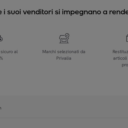
e i suoi venditori si impegnano a render
sicuro al
Marchi selezionati da
Restitu
0%
Privalia
articoli
pr
n