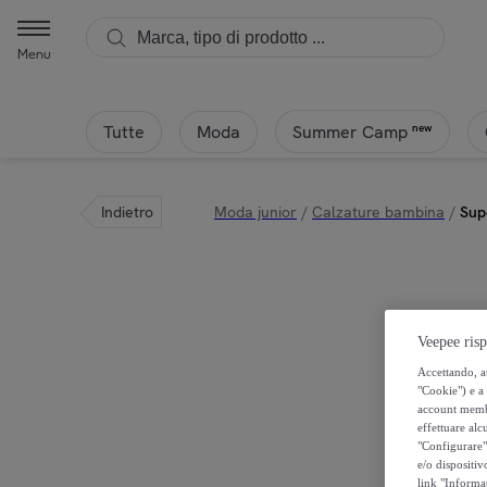
Superga - Superga - Sandali Bambina Rosa - 1200-Macramej | Privali
Menu
Tutte
Moda
new
Summer Camp
Indietro
Moda junior
/
Calzature bambina
/
Sup
Veepee risp
Accettando, au
"Cookie") e a 
account membro
effettuare alcu
"Configurare" 
e/o dispositiv
link "Informa