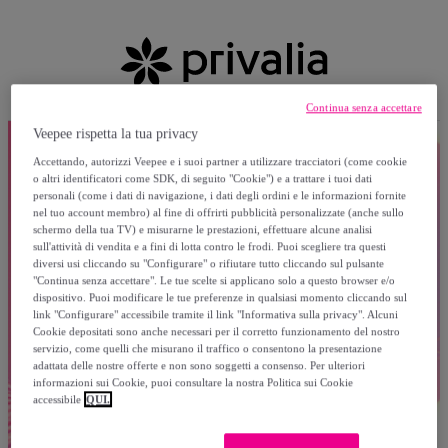
Continua senza accettare
Veepee rispetta la tua privacy
Accettando, autorizzi Veepee e i suoi partner a utilizzare tracciatori (come cookie
o altri identificatori come SDK, di seguito "Cookie") e a trattare i tuoi dati
personali (come i dati di navigazione, i dati degli ordini e le informazioni fornite
nel tuo account membro) al fine di offrirti pubblicità personalizzate (anche sullo
schermo della tua TV) e misurarne le prestazioni, effettuare alcune analisi
sull'attività di vendita e a fini di lotta contro le frodi. Puoi scegliere tra questi
diversi usi cliccando su "Configurare" o rifiutare tutto cliccando sul pulsante
"Continua senza accettare". Le tue scelte si applicano solo a questo browser e/o
dispositivo. Puoi modificare le tue preferenze in qualsiasi momento cliccando sul
link "Configurare" accessibile tramite il link "Informativa sulla privacy". Alcuni
Cookie depositati sono anche necessari per il corretto funzionamento del nostro
servizio, come quelli che misurano il traffico o consentono la presentazione
adattata delle nostre offerte e non sono soggetti a consenso. Per ulteriori
informazioni sui Cookie, puoi consultare la nostra Politica sui Cookie
accessibile
QUI.