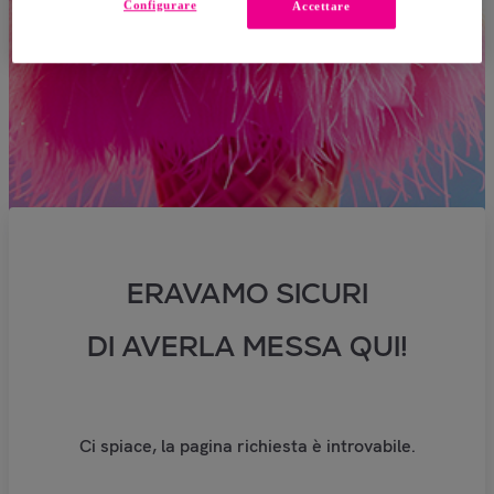
Configurare
Accettare
ERAVAMO SICURI
DI AVERLA MESSA QUI!
Ci spiace, la pagina richiesta è introvabile.