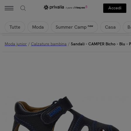
Accedi
Tutte
Moda
Casa
B
new
Summer Camp
Moda junior
/
Calzature bambina
/
Sandali - CAMPER Bicho - Blu - P