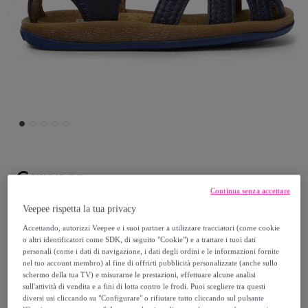
Camper
Continua senza accettare
Sandali - CAMPER Bicho - Blu - Pelle
Veepee rispetta la tua privacy
Accettando, autorizzi Veepee e i suoi partner a utilizzare tracciatori (come cookie
48
,
€
o altri identificatori come SDK, di seguito "Cookie") e a trattare i tuoi dati
00
personali (come i dati di navigazione, i dati degli ordini e le informazioni fornite
nel tuo account membro) al fine di offrirti pubblicità personalizzate (anche sullo
69
,
€
schermo della tua TV) e misurarne le prestazioni, effettuare alcune analisi
00
sull'attività di vendita e a fini di lotta contro le frodi. Puoi scegliere tra questi
-
30
%
diversi usi cliccando su "Configurare" o rifiutare tutto cliccando sul pulsante