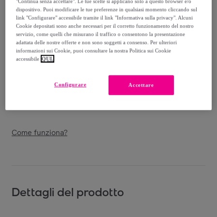
"Continua senza accettare". Le tue scelte si applicano solo a questo browser e/o
Venduto da
CAMPER
dispositivo. Puoi modificare le tue preferenze in qualsiasi momento cliccando sul
link "Configurare" accessibile tramite il link "Informativa sulla privacy". Alcuni
Cookie depositati sono anche necessari per il corretto funzionamento del nostro
servizio, come quelli che misurano il traffico o consentono la presentazione
adattata delle nostre offerte e non sono soggetti a consenso. Per ulteriori
informazioni sui Cookie, puoi consultare la nostra Politica sui Cookie
Consegna
accessibile
QUI.
Spedizione gratuita
Configurare
Accettare
Consegna: tra il
14/08
e il
17/08
Come funziona?
Dettagli del prodotto