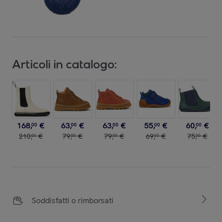
Articoli in catalogo:
168
,
€
63
,
€
63
,
€
55
,
€
60
,
€
00
00
00
00
00
210
,
€
79
,
€
79
,
€
69
,
€
75
,
€
00
00
00
00
00
Soddisfatti o rimborsati