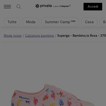
Superga - Superga - Bambino/a Rosa - 3750 Kids Ice Lolly Print Legge
Accedi
Tutte
Moda
Casa
B
new
Summer Camp
Moda junior
/
Calzature bambina
/
Superga - Bambino/a Rosa - 3750