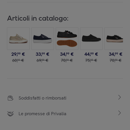
Articoli in catalogo:
29
,
€
33
,
€
34
,
€
44
,
€
34
,
€
99
99
99
99
99
60
,
€
69
,
€
70
,
€
75
,
€
70
,
€
00
00
00
00
00
Soddisfatti o rimborsati
Le promesse di Privalia