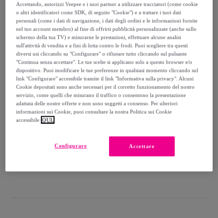
-
50
%
Accettando, autorizzi Veepee e i suoi partner a utilizzare tracciatori (come cookie
o altri identificatori come SDK, di seguito "Cookie") e a trattare i tuoi dati
Venduto da
Superga
personali (come i dati di navigazione, i dati degli ordini e le informazioni fornite
nel tuo account membro) al fine di offrirti pubblicità personalizzate (anche sullo
schermo della tua TV) e misurarne le prestazioni, effettuare alcune analisi
sull'attività di vendita e a fini di lotta contro le frodi. Puoi scegliere tra questi
diversi usi cliccando su "Configurare" o rifiutare tutto cliccando sul pulsante
"Continua senza accettare". Le tue scelte si applicano solo a questo browser e/o
Consegna
dispositivo. Puoi modificare le tue preferenze in qualsiasi momento cliccando sul
link "Configurare" accessibile tramite il link "Informativa sulla privacy". Alcuni
Cookie depositati sono anche necessari per il corretto funzionamento del nostro
Consegna da
7 €
servizio, come quelli che misurano il traffico o consentono la presentazione
adattata delle nostre offerte e non sono soggetti a consenso. Per ulteriori
Gratuita da 50 € di acquisto
informazioni sui Cookie, puoi consultare la nostra Politica sui Cookie
accessibile
QUI.
Consegna: tra il
14/08
e il
17/08
Configurare
Accettare
Come funziona?