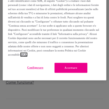
-
10
%
o altri identificatori come SDK, di seguito "Cookie") e a trattare i tuoi dati
personali (come i dati di navigazione, i dati degli ordini e le informazioni fornite
nel tuo account membro) al fine di offrirti pubblicità personalizzate (anche sullo
Venduto da
Superga
schermo della tua TV) e misurarne le prestazioni, effettuare alcune analisi
sull'attività di vendita e a fini di lotta contro le frodi. Puoi scegliere tra questi
diversi usi cliccando su "Configurare" o rifiutare tutto cliccando sul pulsante
"Continua senza accettare". Le tue scelte si applicano solo a questo browser e/o
dispositivo. Puoi modificare le tue preferenze in qualsiasi momento cliccando sul
link "Configurare" accessibile tramite il link "Informativa sulla privacy". Alcuni
Consegna
Cookie depositati sono anche necessari per il corretto funzionamento del nostro
servizio, come quelli che misurano il traffico o consentono la presentazione
Consegna da
7 €
adattata delle nostre offerte e non sono soggetti a consenso. Per ulteriori
informazioni sui Cookie, puoi consultare la nostra Politica sui Cookie
accessibile
QUI.
Gratuita da 50 € di acquisto
Configurare
Accettare
Consegna: tra il
10/08
e il
13/08
Come funziona?