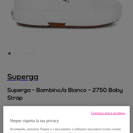
Superga
Superga - Bambino/a Bianco - 2750 Baby
Strap
35
,
€
99
Continua senza accettare
Veepee rispetta la tua privacy
40
,
€
00
Accettando, autorizzi Veepee e i suoi partner a utilizzare tracciatori (come cookie