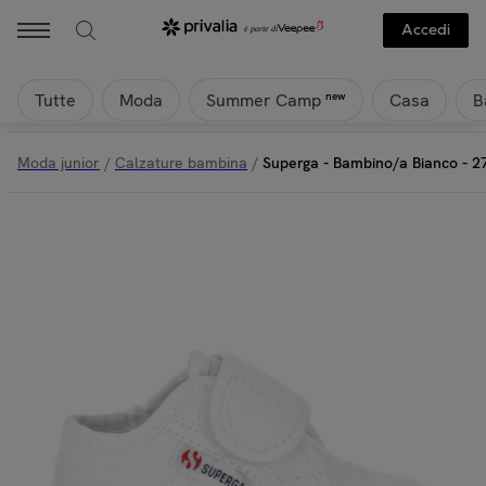
Superga - Superga - Bambino/a Bianco - 2750 Baby Strap | Privalia
Accedi
Tutte
Moda
Casa
B
new
Summer Camp
Moda junior
/
Calzature bambina
/
Superga - Bambino/a Bianco - 2