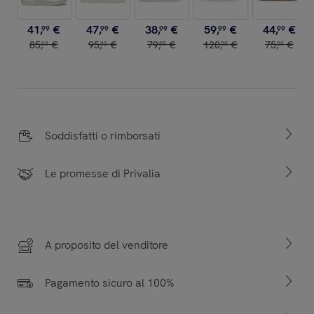
41
,
€
47
,
€
38
,
€
59
,
€
44
,
€
99
99
99
99
99
85
,
€
95
,
€
79
,
€
120
,
€
75
,
€
00
00
00
00
00
Soddisfatti o rimborsati
Le promesse di Privalia
A proposito del venditore
Pagamento sicuro al 100%