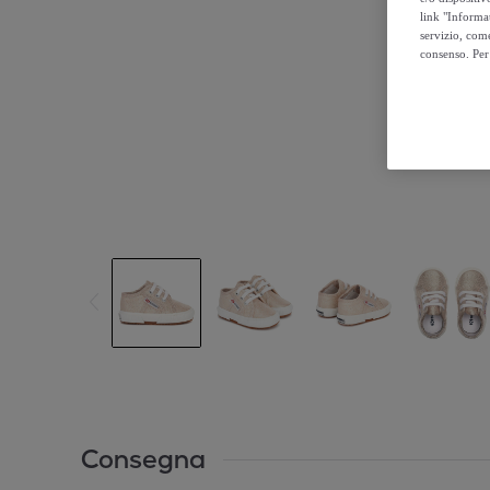
link "Informa
servizio, come
consenso. Per 
Consegna