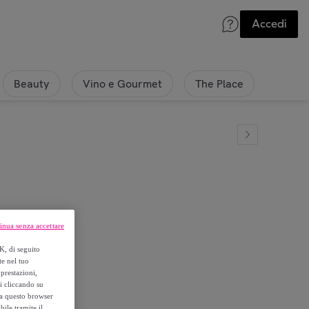
Accedi
Beauty
Vino e Gourmet
The Place
inua senza accettare
0 Baby Lame
K, di seguito
te nel tuo
prestazioni,
si cliccando su
o a questo browser
ile tramite il