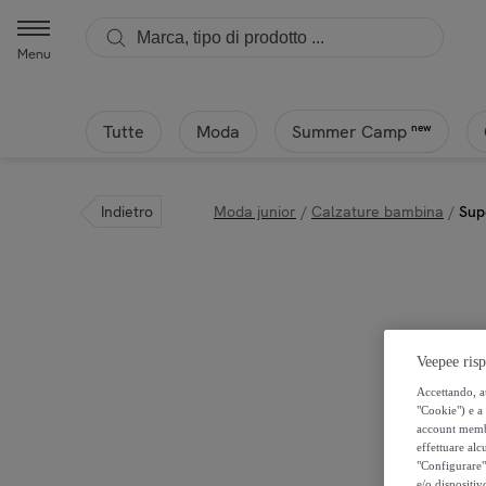
Superga - Superga - Bambina Rosso - 2750 Baby Lame | Privalia
Menu
Tutte
Moda
new
Summer Camp
Indietro
Moda junior
/
Calzature bambina
/
Sup
Veepee risp
Accettando, au
"Cookie") e a 
account membro
effettuare alcu
"Configurare" 
e/o dispositiv