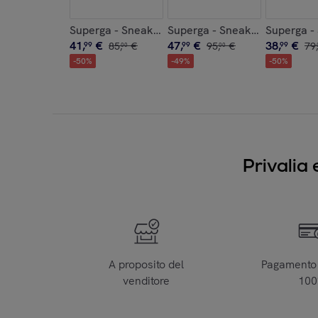
Superga - Sneakers Donna Beige - 2696 Stripe
Superga - Sneakers Donna B
Superga -
41
,
€
47
,
€
38
,
€
99
85
,
€
99
95
,
€
99
79
,
00
00
-
50
%
-
49
%
-
50
%
Privalia 
A proposito del
Pagamento 
venditore
10