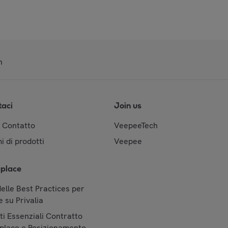
n
taci
Join us
& Contatto
VeepeeTech
i di prodotti
Veepee
place
elle Best Practices per
 su Privalia
i Essenziali Contratto
place e Posizionamento