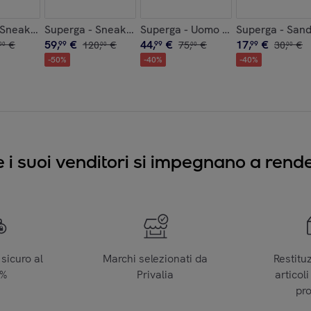
eige - 2631 PLATFORM GIRAFFA PRINT
 Sneakers Uomo Donna Nero - 2630 Stripe
Superga - Sneakers Uomo Donna Giallo - 2432 W
Superga - Uomo Donna Blu - 275
Superga - San
59
,
€
44
,
€
17
,
€
€
99
120
,
€
99
75
,
€
99
30
,
€
00
00
00
00
-
50
%
-
40
%
-
40
%
e i suoi venditori si impegnano a render
sicuro al
Marchi selezionati da
Restitu
0%
Privalia
articoli
pr