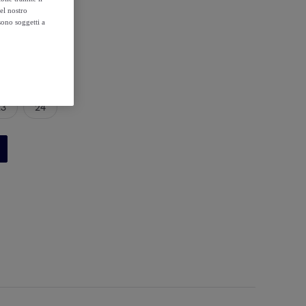
el nostro
sono soggetti a
23
24