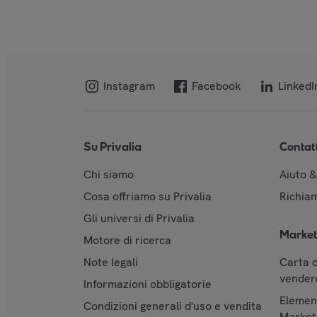
Instagram
Facebook
LinkedI
Su Privalia
Contat
Chi siamo
Aiuto 
Cosa offriamo su Privalia
Richiam
Gli universi di Privalia
Market
Motore di ricerca
Note legali
Carta d
vendere
Informazioni obbligatorie
Element
Condizioni generali d'uso e vendita
Market