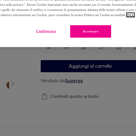
-
50
%
tiva sulla privacy". Alcuni Cookie depositati sono anche necessari per il corretto funzionamento d
 quelli che misurano il traffico o consentono la presentazione adattata delle nostre offerte e non 
ulteriori informazioni sui Cookie, puoi consultare la nostra Politica sui Cookie accessibile
QUI.
Modello
Configurare
Accettare
18
19
20
21
22
Aggiungi al carrello
Venduto da
Superga
Condividi questo articolo