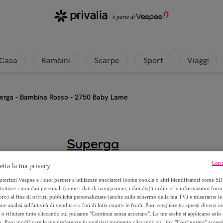
Casa
Bambini
Scarpe
Sport
Viaggi
erga - Bambina Rosso - 2750 Baby Lame
Superga
Cont
Superga - Bambina Rosso - 275
etta la tua privacy
torizzi Veepee e i suoi partner a utilizzare tracciatori (come cookie o altri identificatori come SD
24
,
€
trattare i tuoi dati personali (come i dati di navigazione, i dati degli ordini e le informazioni forni
99
) al fine di offrirti pubblicità personalizzate (anche sullo schermo della tua TV) e misurarne le 
ne analisi sull'attività di vendita e a fini di lotta contro le frodi. Puoi scegliere tra questi diversi u
o rifiutare tutto cliccando sul pulsante "Continua senza accettare". Le tue scelte si applicano sol
50
,
€
00
o. Puoi modificare le tue preferenze in qualsiasi momento cliccando sul link "Configurare" accessib