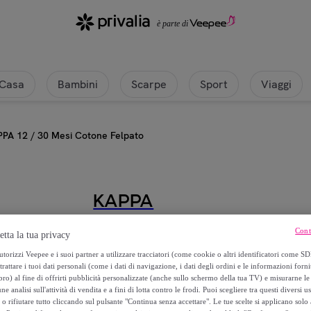
Casa
Bambini
Scarpe
Sport
Viaggi
PA 12 / 30 Mesi Cotone Felpato
KAPPA
Tuta Bambina KAPPA 12 / 30 Mesi
Cont
etta la tua privacy
torizzi Veepee e i suoi partner a utilizzare tracciatori (come cookie o altri identificatori come SD
24
,
€
99
trattare i tuoi dati personali (come i dati di navigazione, i dati degli ordini e le informazioni forni
) al fine di offrirti pubblicità personalizzate (anche sullo schermo della tua TV) e misurarne le 
ne analisi sull'attività di vendita e a fini di lotta contro le frodi. Puoi scegliere tra questi diversi u
59
,
€
99
o rifiutare tutto cliccando sul pulsante "Continua senza accettare". Le tue scelte si applicano sol