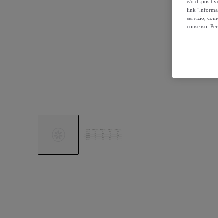
e/o dispositiv
link "Informa
servizio, come
consenso. Per 