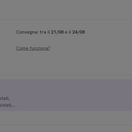
Consegna: tra il
21/08
e il
24/08
Come funziona?
tati,
istati,
istati,
istati,