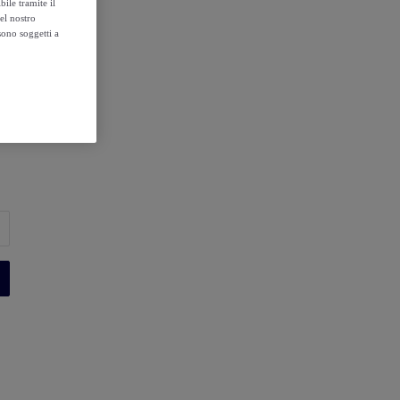
ile tramite il
el nostro
sono soggetti a