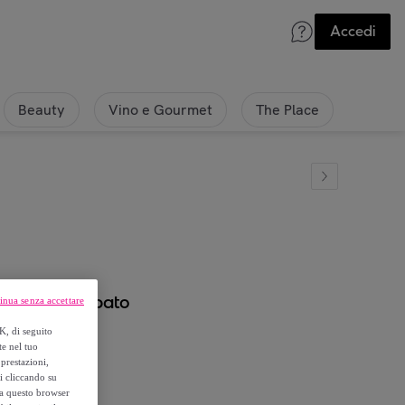
Accedi
Beauty
Vino e Gourmet
The Place
 Cotone Felpato
inua senza accettare
K, di seguito
te nel tuo
prestazioni,
si cliccando su
o a questo browser