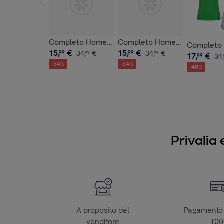
Completo Homewear Donna Corto GIVOVA Cot
Completo Homewear Donna 
Completo 
15
,
€
15
,
€
99
34
,
€
99
34
,
€
99
99
17
,
€
99
34
,
-
54
%
-
54
%
-
48
%
Privalia 
A proposito del
Pagamento 
venditore
10