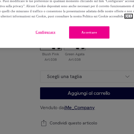
o. Puoi modificare le tue preferenze in qualsiasi momento cliccando sul link "Configurare" accessib
-
58
%
tiva sulla privacy". Alcuni Cookie depositati sono anche necessari per il corretto funzionamento d
 quelli che misurano il traffico o consentono la presentazione adattata delle nostre offerte e non 
Modello
ulteriori informazioni sui Cookie, puoi consultare la nostra Politica sui Cookie accessibile
QUI.
Configurare
Accettare
Blush Pink
Green Agata
Art.038
Art.038
Scegli una taglia
Aggiungi al carrello
Venduto da
iMe_Company
Condividi questo articolo