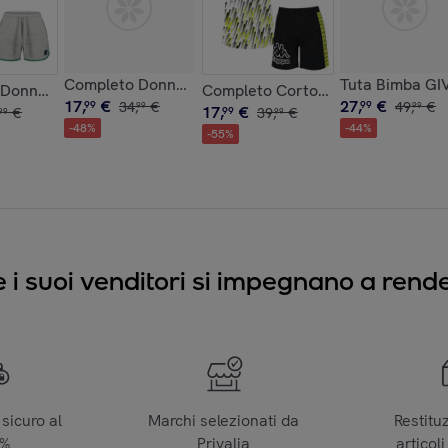
one
Corto GIVOVA Cotone
Completo Donna ALVIERO MARTINI Manica Corta Co
Tuta Bimba GI
Donna ALVIERO MARTINI Manica Corta Cotone
Completo Corto Ragazzo KAPPA Co
17
,
€
27
,
€
99
34
,
€
99
49
,
€
99
99
17
,
€
€
99
39
,
€
99
99
-
48
%
-
44
%
-
55
%
e i suoi venditori si impegnano a render
sicuro al
Marchi selezionati da
Restitu
0%
Privalia
articoli