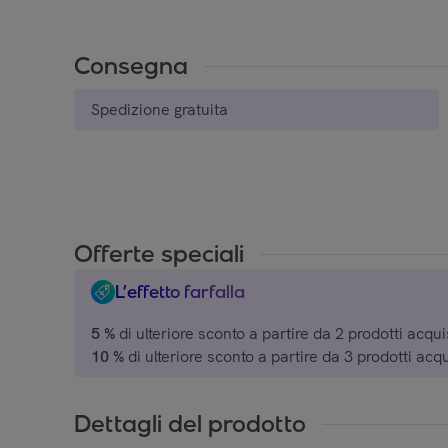
Consegna
Spedizione gratuita
Offerte speciali
L’effetto farfalla
5 %
di ulteriore sconto a partire da 2 prodotti acquis
10 %
di ulteriore sconto a partire da 3 prodotti acqu
15 %
di ulteriore sconto a partire da 4 prodotti acqu
20 %
di ulteriore sconto a partire da 5 prodotti acqu
Dettagli del prodotto
su una selezione di marchi.