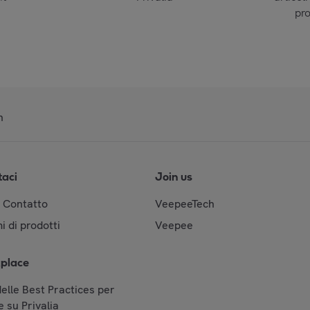
pr
n
taci
Join us
& Contatto
VeepeeTech
i di prodotti
Veepee
place
elle Best Practices per
 su Privalia