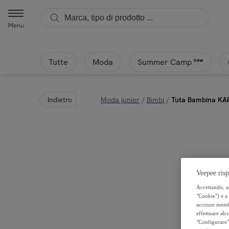
Menu
Tutte
Moda
new
Summer Camp
Indietro
Moda junior
/
Bimbi
/
Tuta Bambina KAP
Veepee risp
Accettando, au
"Cookie") e a 
account membro
effettuare alcu
"Configurare" 