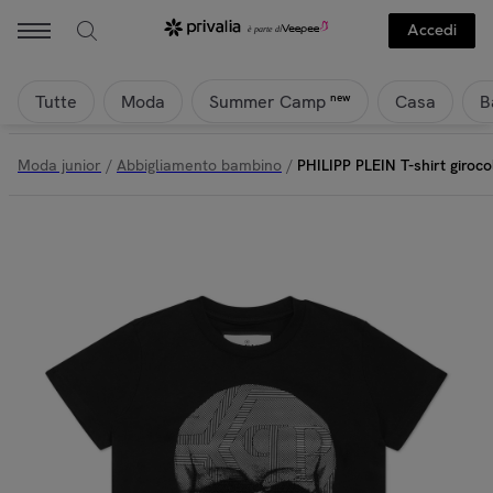
Philipp Plein - PHILIPP PLEIN T-shirt girocollo a maniche corte SKU
Accedi
Tutte
Moda
Casa
B
new
Summer Camp
Moda junior
/
Abbigliamento bambino
/
PHILIPP PLEIN T-shirt giroc