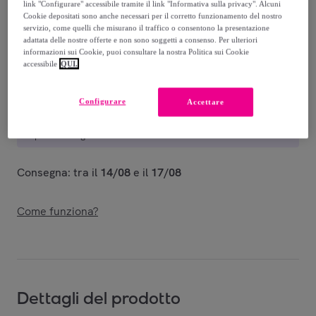
-
50
%
link "Configurare" accessibile tramite il link "Informativa sulla privacy". Alcuni
Cookie depositati sono anche necessari per il corretto funzionamento del nostro
Venduto da
PHILIPP PLEIN
servizio, come quelli che misurano il traffico o consentono la presentazione
adattata delle nostre offerte e non sono soggetti a consenso. Per ulteriori
informazioni sui Cookie, puoi consultare la nostra Politica sui Cookie
accessibile
QUI.
Consegna
Configurare
Accettare
Spedizione gratuita
Consegna: tra il
14/08
e il
17/08
Come funziona?
Dettagli del prodotto