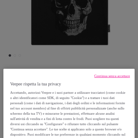
Continua senza accettare
Philipp Plein
Veepee rispetta la tua privacy
PHILIPP PLEIN T-shirt girocollo a maniche
Accettando, autorizzi Veepee e i suoi partner a utilizzare tracciatori (come cookie
o altri identificatori come SDK, di seguito "Cookie") e a trattare i tuoi dati
corte SKULL
personali (come i dati di navigazione, i dati degli ordini e le informazioni fornite
nel tuo account membro) al fine di offrirti pubblicità personalizzate (anche sullo
schermo della tua TV) e misurarne le prestazioni, effettuare alcune analisi
95
,
€
00
sull'attività di vendita e a fini di lotta contro le frodi. Puoi scegliere tra questi
diversi usi cliccando su "Configurare" o rifiutare tutto cliccando sul pulsante
"Continua senza accettare". Le tue scelte si applicano solo a questo browser e/o
190
,
€
00
dispositivo. Puoi modificare le tue preferenze in qualsiasi momento cliccando sul