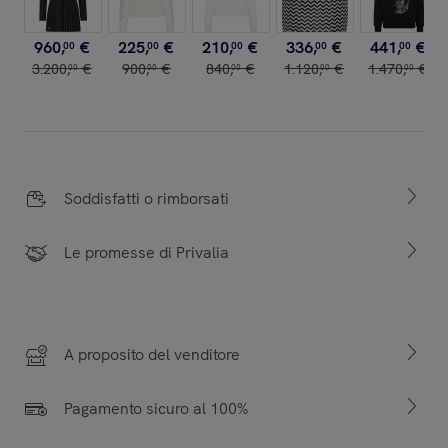
960
,
€
225
,
€
210
,
€
336
,
€
441
,
€
00
00
00
00
00
3
.
200
,
€
900
,
€
840
,
€
1
.
120
,
€
1
.
470
,
€
00
00
00
00
00
Soddisfatti o rimborsati
Le promesse di Privalia
A proposito del venditore
Pagamento sicuro al 100%