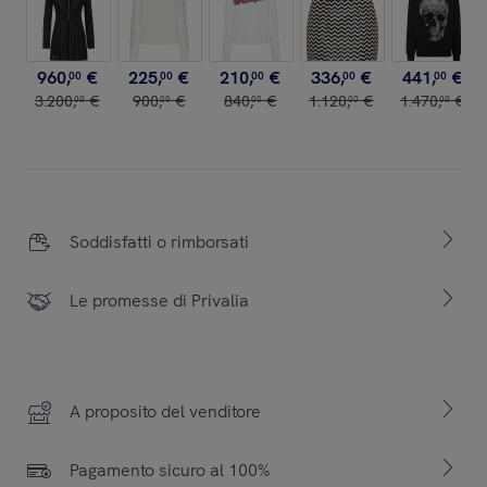
960
,
€
225
,
€
210
,
€
336
,
€
441
,
€
00
00
00
00
00
3
.
200
,
€
900
,
€
840
,
€
1
.
120
,
€
1
.
470
,
€
00
00
00
00
00
Soddisfatti o rimborsati
Le promesse di Privalia
A proposito del venditore
Pagamento sicuro al 100%