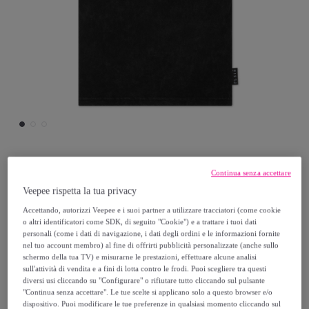
Philipp Plein
Continua senza accettare
Veepee rispetta la tua privacy
PHILIPP PLEIN T-shirt girocollo a maniche
Accettando, autorizzi Veepee e i suoi partner a utilizzare tracciatori (come cookie
o altri identificatori come SDK, di seguito "Cookie") e a trattare i tuoi dati
corte MONEY
personali (come i dati di navigazione, i dati degli ordini e le informazioni fornite
nel tuo account membro) al fine di offrirti pubblicità personalizzate (anche sullo
75
,
€
schermo della tua TV) e misurarne le prestazioni, effettuare alcune analisi
00
sull'attività di vendita e a fini di lotta contro le frodi. Puoi scegliere tra questi
diversi usi cliccando su "Configurare" o rifiutare tutto cliccando sul pulsante
"Continua senza accettare". Le tue scelte si applicano solo a questo browser e/o
150
,
€
00
dispositivo. Puoi modificare le tue preferenze in qualsiasi momento cliccando sul