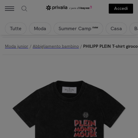
Philipp Plein - PHILIPP PLEIN T-shirt girocollo a maniche corte MO
Accedi
Tutte
Moda
Casa
B
new
Summer Camp
Moda junior
/
Abbigliamento bambino
/
PHILIPP PLEIN T-shirt giro