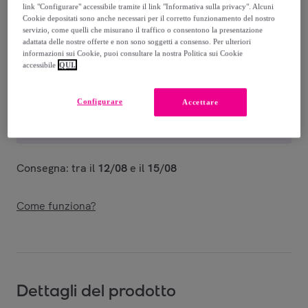
-
50
%
link "Configurare" accessibile tramite il link "Informativa sulla privacy". Alcuni
Cookie depositati sono anche necessari per il corretto funzionamento del nostro
Venduto da
PHILIPP PLEIN
servizio, come quelli che misurano il traffico o consentono la presentazione
adattata delle nostre offerte e non sono soggetti a consenso. Per ulteriori
informazioni sui Cookie, puoi consultare la nostra Politica sui Cookie
accessibile
QUI.
Consegna
Configurare
Accettare
Spedizione gratuita
Consegna: tra il
12/08
e il
15/08
Come funziona?
Dettagli del prodotto