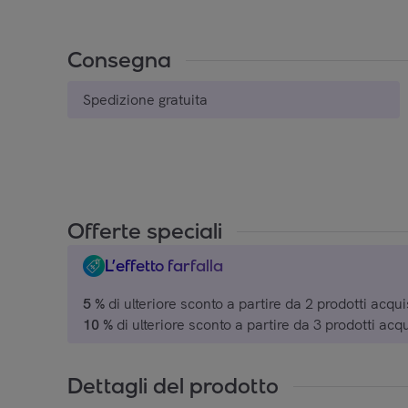
Consegna
Spedizione gratuita
Offerte speciali
L’effetto farfalla
5 %
di ulteriore sconto a partire da 2 prodotti acquis
10 %
di ulteriore sconto a partire da 3 prodotti acqu
15 %
di ulteriore sconto a partire da 4 prodotti acqu
20 %
di ulteriore sconto a partire da 5 prodotti acqu
Dettagli del prodotto
su una selezione di marchi.