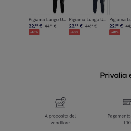
Pigiama Lungo Uomo KAPPA Caldo Cotone Interl
Pigiama Lungo Uomo KAPPA C
Pigiama L
22
,
€
22
,
€
22
,
€
99
44
,
€
99
44
,
€
99
44
,
99
99
-
48
%
-
48
%
-
48
%
Privalia 
A proposito del
Pagamento 
venditore
10