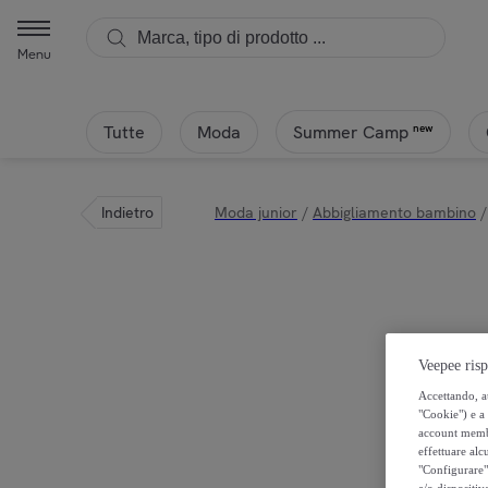
Menu
Tutte
Moda
new
Summer Camp
Indietro
Moda junior
/
Abbigliamento bambino
/
Veepee risp
Accettando, au
"Cookie") e a 
account membro
effettuare alcu
"Configurare" 