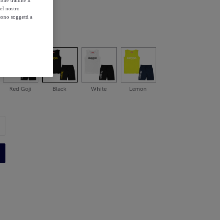
ile tramite il
el nostro
sono soggetti a
Red Goji
Black
White
Lemon