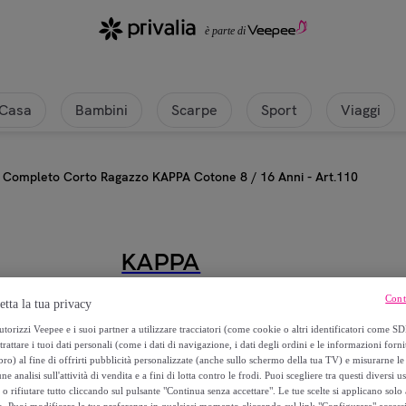
Casa
Bambini
Scarpe
Sport
Viaggi
Completo Corto Ragazzo KAPPA Cotone 8 / 16 Anni - Art.110
KAPPA
Completo Corto Ragazzo KAPPA Cot
Cont
etta la tua privacy
torizzi Veepee e i suoi partner a utilizzare tracciatori (come cookie o altri identificatori come SD
17
,
€
trattare i tuoi dati personali (come i dati di navigazione, i dati degli ordini e le informazioni forni
99
) al fine di offrirti pubblicità personalizzate (anche sullo schermo della tua TV) e misurarne le 
ne analisi sull'attività di vendita e a fini di lotta contro le frodi. Puoi scegliere tra questi diversi u
39
,
€
o rifiutare tutto cliccando sul pulsante "Continua senza accettare". Le tue scelte si applicano sol
99