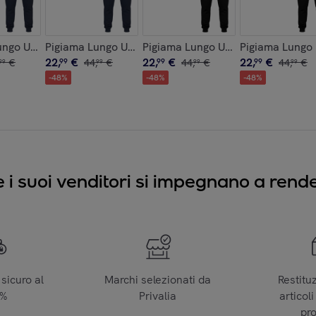
ock
aldo Cotone Interlock
ungo Uomo KAPPA Caldo Cotone Interlock
Pigiama Lungo Uomo KAPPA Caldo Cotone Interlock
Pigiama Lungo Uomo KAPPA Caldo 
Pigiama Lungo
22
,
€
22
,
€
22
,
€
€
99
44
,
€
99
44
,
€
99
44
,
€
99
99
99
99
-
48
%
-
48
%
-
48
%
e i suoi venditori si impegnano a render
sicuro al
Marchi selezionati da
Restitu
0%
Privalia
articoli
pr