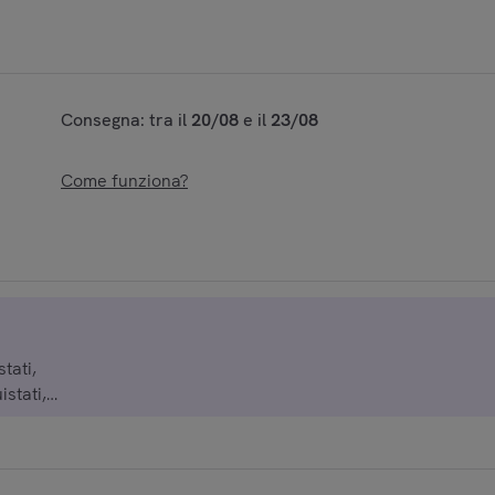
Consegna: tra il
20/08
e il
23/08
Come funziona?
tati,
istati,
istati,
istati,