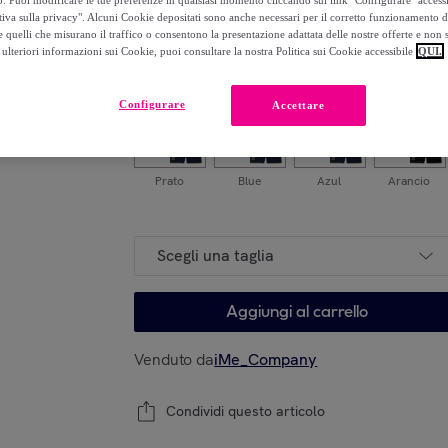
o. Puoi modificare le tue preferenze in qualsiasi momento cliccando sul link "Configurare" accessib
-
55
%
tiva sulla privacy". Alcuni Cookie depositati sono anche necessari per il corretto funzionamento d
 quelli che misurano il traffico o consentono la presentazione adattata delle nostre offerte e non 
Modello
ulteriori informazioni sui Cookie, puoi consultare la nostra Politica sui Cookie accessibile
QUI.
Configurare
Accettare
Prato
Blue
Azul
Arancio
Scegli una taglia
Aggiungi al carrello
Venduto da
iMe_Company
Condividi questo articolo