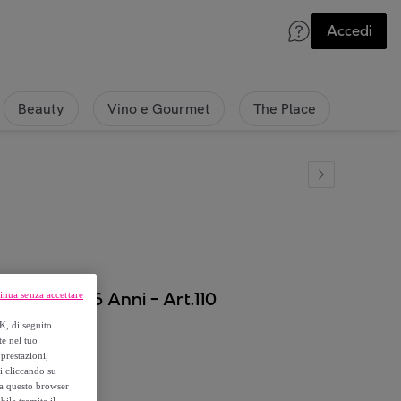
Accedi
Beauty
Vino e Gourmet
The Place
one 8 / 16 Anni - Art.110
inua senza accettare
K, di seguito
te nel tuo
prestazioni,
si cliccando su
o a questo browser