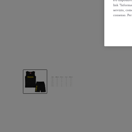
e/o dispositiv
link "Informa
servizio, come
consenso. Per 